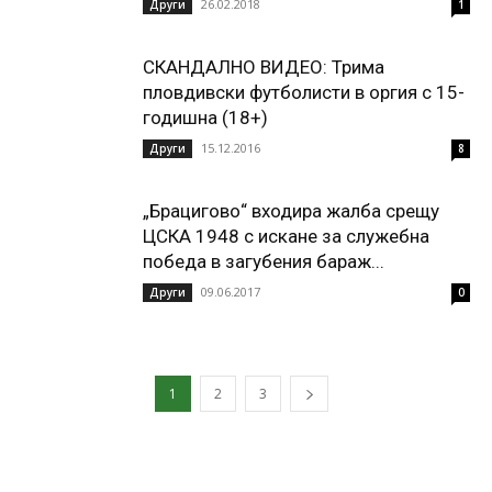
26.02.2018
Други
1
СКАНДАЛНО ВИДЕО: Трима
пловдивски футболисти в оргия с 15-
годишна (18+)
15.12.2016
Други
8
„Брацигово“ входира жалба срещу
ЦСКА 1948 с искане за служебна
победа в загубения бараж...
09.06.2017
Други
0
1
2
3