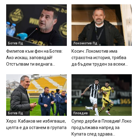
Ботев Пд
Локомотив Пд
Филипов към фен на Ботев:
Косич: Локомотив има
Ако искаш, заповядай!
страхотна история, трябва
Отстъпвам ти веднага...
да бъдем труден за всеки...
Ботев Пд
Пловдив
Херо: Кабаков ме избягваше,
Супер дерби в Пловдив! Локо
целта е да останем в групата
продължава напред за
Купата след здрава...