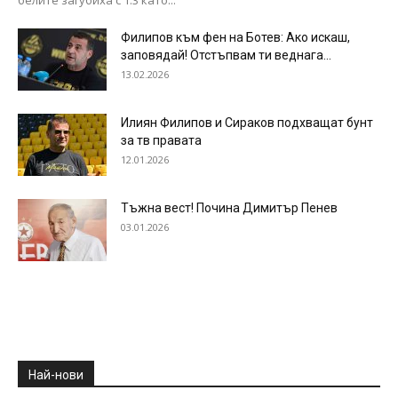
белите загубиха с 1:3 като...
Филипов към фен на Ботев: Ако искаш,
заповядай! Отстъпвам ти веднага...
13.02.2026
Илиян Филипов и Сираков подхващат бунт
за тв правата
12.01.2026
Тъжна вест! Почина Димитър Пенев
03.01.2026
Най-нови