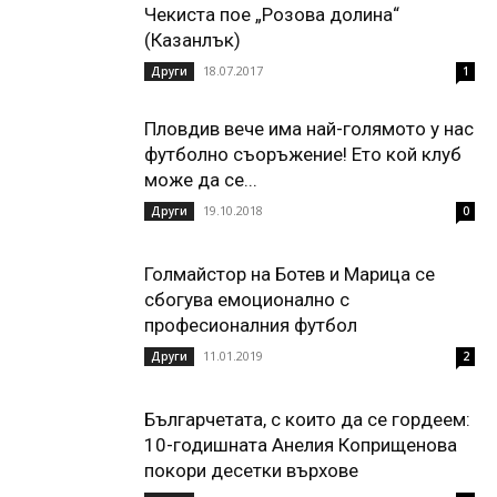
Чекиста пое „Розова долина“
(Казанлък)
18.07.2017
Други
1
Пловдив вече има най-голямото у нас
футболно съоръжение! Ето кой клуб
може да се...
19.10.2018
Други
0
Голмайстор на Ботев и Марица се
сбогува емоционално с
професионалния футбол
11.01.2019
Други
2
Българчетата, с които да се гордеем:
10-годишната Анелия Коприщенова
покори десетки върхове