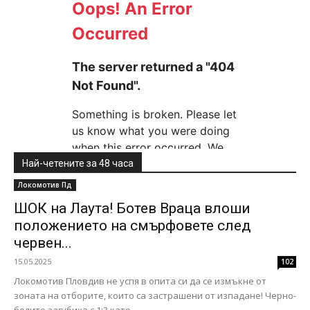
Най-четените за 48 часа
Локомотив Пд
ШОК на Лаута! Ботев Враца влоши
положението на смърфовете след
червен...
15.05.2025
102
Локомотив Пловдив не успя в опита си да се измъкне от
зоната на отборите, които са застрашени от изпадане! Черно-