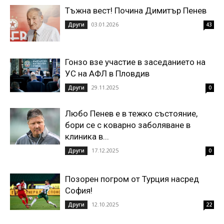
Тъжна вест! Почина Димитър Пенев
03.01.2026
Други
43
Гонзо взе участие в заседанието на
УС на АФЛ в Пловдив
29.11.2025
Други
0
Любо Пенев е в тежко състояние,
бори се с коварно заболяване в
клиника в...
17.12.2025
Други
0
Позорен погром от Турция насред
София!
12.10.2025
Други
22