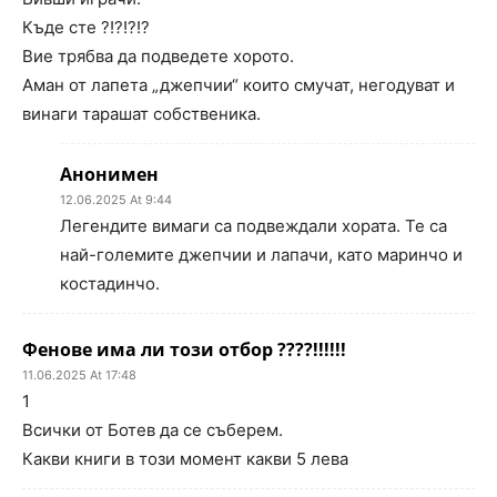
Къде сте ?!?!?!?
Вие трябва да подведете хорото.
Аман от лапета „джепчии“ които смучат, негодуват и
винаги тарашат собственика.
Анонимен
12.06.2025 At 9:44
Легендите вимаги са подвеждали хората. Те са
най-големите джепчии и лапачи, като маринчо и
костадинчо.
Фенове има ли този отбор ????!!!!!!
11.06.2025 At 17:48
1
Всички от Ботев да се съберем.
Какви книги в този момент какви 5 лева