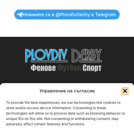
Новините са в @PlovdivDerby в Telegram
Управление на съгласие
ABOUT US
To provide the best experiences, we use technologies like cookies to
PlovdivDerby.com е първата пловдивска изцяло футболна
store and/or access device information. Consenting to these
technologies will allow us to process data such as browsing behavior or
медия!
unique IDs on this site. Not consenting or withdrawing consent, may
adversely affect certain features and functions.
Свържи се с нас:
plovdivderby.com@gmail.com