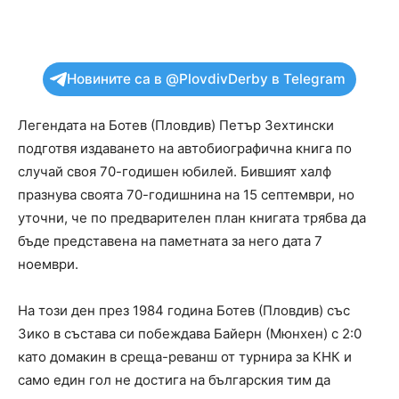
Новините са в @PlovdivDerby в Telegram
Легендата на Ботев (Пловдив) Петър Зехтински
подготвя издаването на автобиографична книга по
случай своя 70-годишен юбилей. Бившият халф
празнува своята 70-годишнина на 15 септември, но
уточни, че по предварителен план книгата трябва да
бъде представена на паметната за него дата 7
ноември.
На този ден през 1984 година Ботев (Пловдив) със
Зико в състава си побеждава Байерн (Мюнхен) с 2:0
като домакин в среща-реванш от турнира за КНК и
само един гол не достига на българския тим да