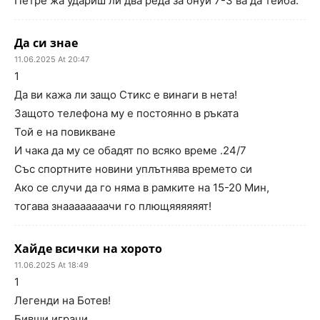
Петре жа удариш ли два реда за онуй 7-3 ва да тейба.
Да си знае
11.06.2025 At 20:47
1
Да ви кажа ли защо Стикс е винаги в нета!
Защото телефона му е постоянно в ръката
Той е на повикване
И чака да му се обадят по всяко време .24/7
Със спортните новини уплътнява времето си
Ако се случи да го няма в рамките на 15-20 Мин,
тогава знаааааааачи го плющяяяяяят!
Хайде всички на хорото
11.06.2025 At 18:49
1
Легенди на Ботев!
Бивши играчи.