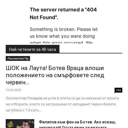
Най-четените за 48 часа
Локомотив Пд
ШОК на Лаута! Ботев Враца влоши
положението на смърфовете след
червен...
15.05.2025
102
Локомотив Пловдив не успя в опита си да се измъкне от зоната
на отборите, които са застрашени от изпадане! Черно-белите
загубиха с 1:3 като...
Филипов към фен на Ботев: Ако искаш,
заповядай! Отстъпвам ти веднага...