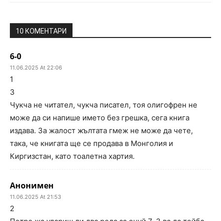
10 КОМЕНТАРИ
6-0
11.06.2025 At 22:06
1
3
Чукча не читател, чукча писател, тоя олигофрен не
може да си напише името без грешка, сега книга
издава. За жалост жълтата гмеж не може да чете,
така, че книгата ще се продава в Монголия и
Киргизстан, като тоалетна хартия.
Анонимен
11.06.2025 At 21:53
2