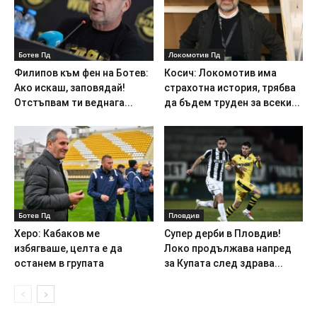
Ботев Пд
Локомотив Пд
Филипов към фен на Ботев:
Косич: Локомотив има
Ако искаш, заповядай!
страхотна история, трябва
Отстъпвам ти веднага...
да бъдем труден за всеки...
Ботев Пд
Пловдив
Херо: Кабаков ме
Супер дерби в Пловдив!
избягваше, целта е да
Локо продължава напред
останем в групата
за Купата след здрава...