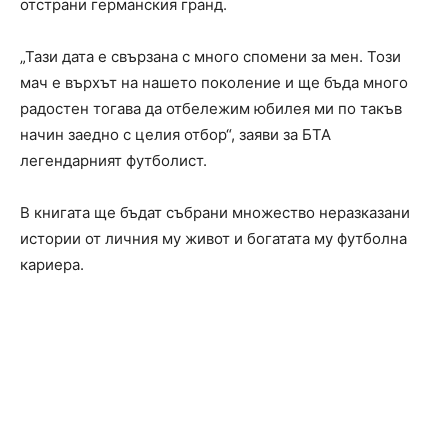
отстрани германския гранд.
„Тази дата е свързана с много спомени за мен. Този
мач е върхът на нашето поколение и ще бъда много
радостен тогава да отбележим юбилея ми по такъв
начин заедно с целия отбор“, заяви за БТА
легендарният футболист.
В книгата ще бъдат събрани множество неразказани
истории от личния му живот и богатата му футболна
кариера.