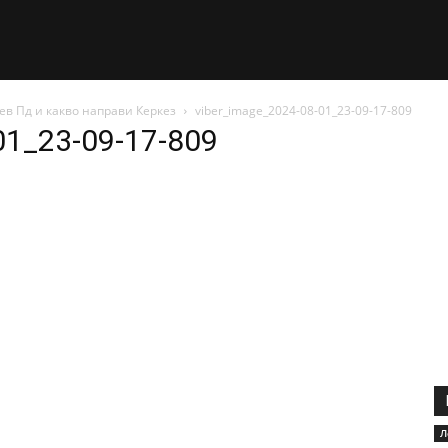
ев Пд и какво направи Керкез
viber_image_2024-08-01_23-09-17-809
01_23-09-17-809
Л