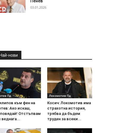
Пенев
03.01.2026
Най-нови
отев Пд
Локомотив Пд
илипов към фен на
Косич: Локомотив има
тев: Ако искаш,
страхотна история,
аповядай! Отстъпвам
трябва да бъдем
 веднага...
труден за всеки...