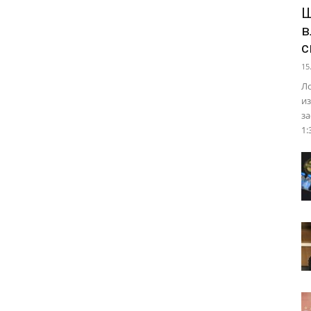
Ш
в
с
15
Ло
из
за
1: