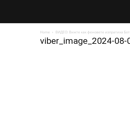
Home
ВИДЕО: Вижте как феновете изпратиха Бот
viber_image_2024-08-