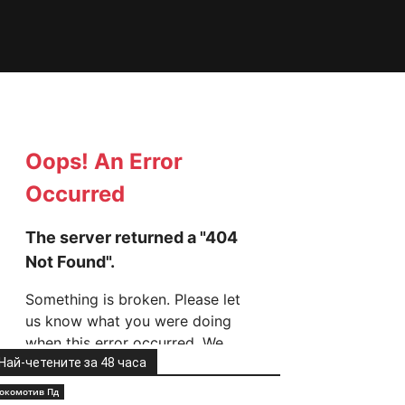
Най-четените за 48 часа
окомотив Пд