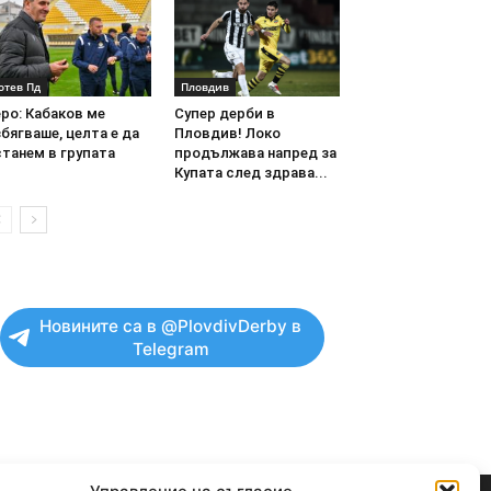
отев Пд
Пловдив
ро: Кабаков ме
Супер дерби в
бягваше, целта е да
Пловдив! Локо
танем в групата
продължава напред за
Купата след здрава...
Новините са в @PlovdivDerby в
Telegram