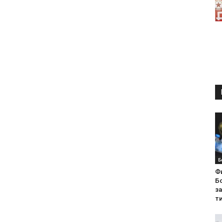
Б
Ф
Бо
з
ти