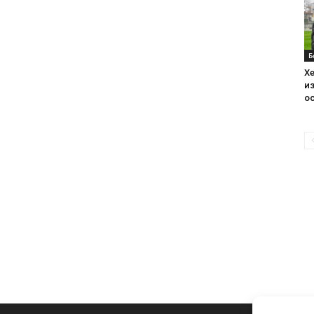
Б
Хе
из
ос