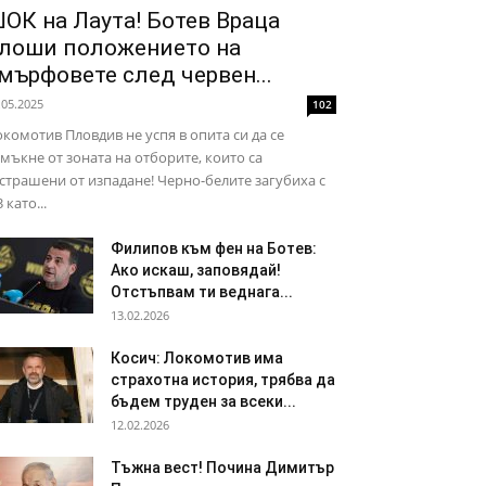
ОК на Лаута! Ботев Враца
лоши положението на
мърфовете след червен...
.05.2025
102
комотив Пловдив не успя в опита си да се
мъкне от зоната на отборите, които са
страшени от изпадане! Черно-белите загубиха с
3 като...
Филипов към фен на Ботев:
Ако искаш, заповядай!
Отстъпвам ти веднага...
13.02.2026
Косич: Локомотив има
страхотна история, трябва да
бъдем труден за всеки...
12.02.2026
Тъжна вест! Почина Димитър