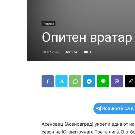
Регион
Опитен вратар
01.07.2025
974
1
Новините са в
Асеновец (Асеновград) укрепи една от н
сезон на Югоизточната Трета лига. В отб