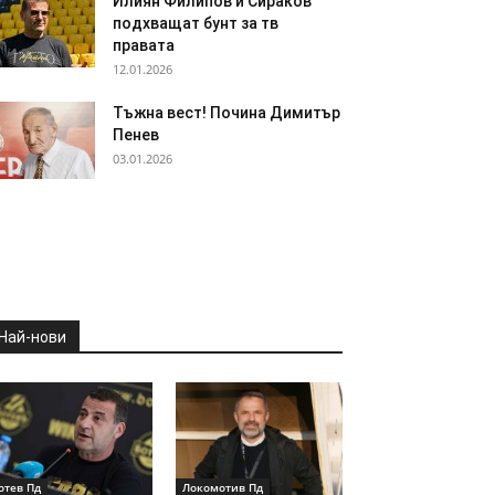
Илиян Филипов и Сираков
подхващат бунт за тв
правата
12.01.2026
Тъжна вест! Почина Димитър
Пенев
03.01.2026
Най-нови
отев Пд
Локомотив Пд