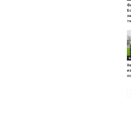
Ф
Бо
з
ти
Б
Хе
из
ос