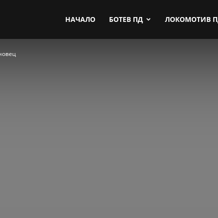
by.com
НАЧАЛО
БОТЕВ ПД
ЛОКОМОТИВ 
еновец