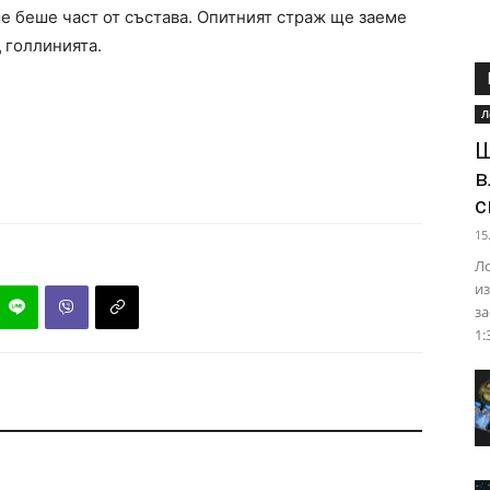
ме беше част от състава. Опитният страж ще заеме
 голлинията.
Л
Ш
в
с
15
Ло
из
за
1: