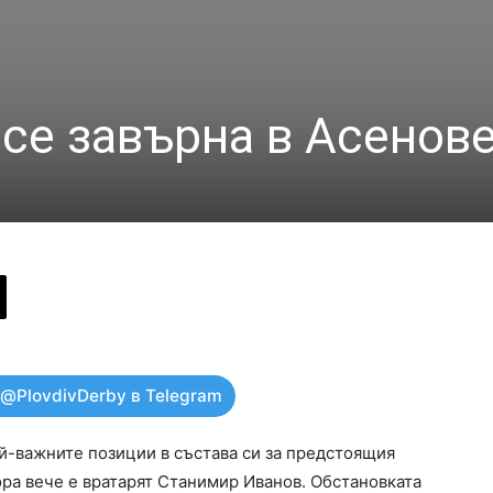
 се завърна в Асенов
 @PlovdivDerby в Telegram
ай-важните позиции в състава си за предстоящия
ора вече е вратарят Станимир Иванов. Обстановката