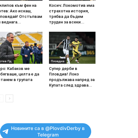
илипов към фен на
Косич: Локомотив има
тев: Ако искаш,
страхотна история,
аповядай! Отстъпвам
трябва да бъдем
 веднага...
труден за всеки...
отев Пд
Пловдив
ро: Кабаков ме
Супер дерби в
бягваше, целта е да
Пловдив! Локо
танем в групата
продължава напред за
Купата след здрава...
Новините са в @PlovdivDerby в
Telegram