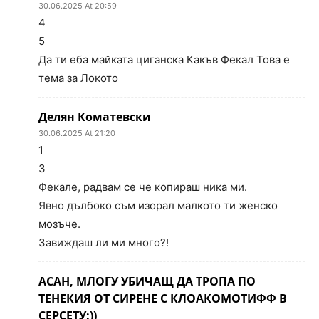
30.06.2025 At 20:59
4
5
Да ти еба майката циганска Какъв Фекал Това е
тема за Локото
Делян Коматевски
30.06.2025 At 21:20
1
3
Фекале, радвам се че копираш ника ми.
Явно дълбоко съм изорал малкото ти женско
мозъче.
Завиждаш ли ми много?!
АСАН, МЛОГУ УБИЧАЩ ДА ТРОПА ПО
ТЕНЕКИЯ ОТ СИРЕНЕ С КЛОАКОМОТИФФ В
СЕРСЕТУ:))