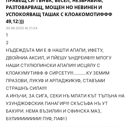
ПРАВЕЩ СИ ТЪНЪК, ВЕСЕЛ, НЕЗБРАВИМ,
РАЗТОВАРВАЩ, МОЩЕН НО НЕВИНЕН И
УСПОКОЯВАЩ ТАШАК С КЛОАКОМОТИФФФ
49,12:)))
30.06.2025 At 21:24
1
2
НЪДЕЖДЪТА МИ Е Ф НАШТИ АПАПИ, ИФЕТУ,
ДВОЙНИА АКСИЛ, И ПЙЕШУ ЪНДРЕИФ!!!! МЛОГУ
НАШИ СТУЛЮПИНСКИ АПАПИ!!! ИСЦЯЛУ С
КЛОАКУМУТИФФ Ф СИРСЕТУ!!!………..КУ ЗЕМИМ
ПРАЗОВИ, ЛУКУФ И АРПАДЖИКУФ, СТАВЪМИ
СТРАШНЪ СИЛА!!!!
А ИНЪЧИ, ЗА СИГА, СЕКИ НЪ МЛАТИ КЪТ ТЪПЪНА НА
УЗУНДЖОФСКИА ПАНАГИР!!! СКЪСЪФА НЪ УТ
БАХУРИ. НЕМА ВЪЗИЛИН И СФИНСКА МАЗ,
БУЛИИИИИИИИ! ПУФ, ПАФ!:)