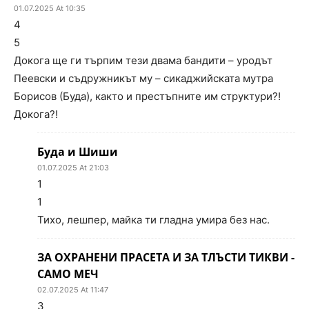
01.07.2025 At 10:35
4
5
Докога ще ги търпим тези двама бандити – уродът
Пеевски и съдружникът му – сикаджийската мутра
Борисов (Буда), както и престъпните им структури?!
Докога?!
Буда и Шиши
01.07.2025 At 21:03
1
1
Тихо, лешпер, майка ти гладна умира без нас.
ЗА ОХРАНЕНИ ПРАСЕТА И ЗА ТЛЪСТИ ТИКВИ -
САМО МЕЧ
02.07.2025 At 11:47
3