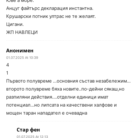
Юве а море.
Анцуг файтърс декларация инстантна.
Крушарски потник ултрас не те желаят.
Цигани.
ЖП НАВЛЕЦИ
Анонимен
01.07.2025 At 10:39
4
1
Първото полувреме …основния състав незабележим…
второто полувреме бяха новите..по-дейни сякаш,но
разпиляни действия….отделни единици имат
потенциал…но липсата на качествени халфове и
мощен таран нападател е очевадна
Стар фен
01.07.2025 At 12:13