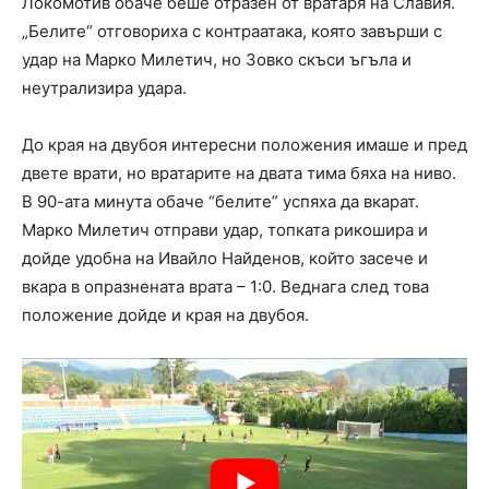
Локомотив обаче беше отразен от вратаря на Славия.
„Белите“ отговориха с контраатака, която завърши с
удар на Марко Милетич, но Зовко скъси ъгъла и
неутрализира удара.
До края на двубоя интересни положения имаше и пред
двете врати, но вратарите на двата тима бяха на ниво.
В 90-ата минута обаче “белите” успяха да вкарат.
Марко Милетич отправи удар, топката рикошира и
дойде удобна на Ивайло Найденов, който засече и
вкара в опразнената врата – 1:0. Веднага след това
положение дойде и края на двубоя.