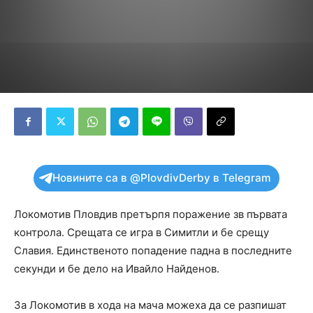
Новините са в @PlovdivDerby в Telegram
Локомотив Пловдив претърпя поражение зв първата
контрола. Срещата се игра в Симитли и бе срещу
Славия. Единственото попадение падна в последните
секунди и бе дело на Ивайло Найденов.
За Локомотив в хода на мача можеха да се разпишат