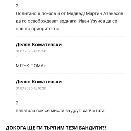
2
Политано е по-зле и от Медвед! Мартин Атанасов
да го освобождават веднага! Иван Узунов да се
налага приоритетно!
Делян Коматевски
01.07.2025 At 15:50
1
МЛЪК ПОМАк
Делян Коматевски
01.07.2025 At 16:20
1
2
папагала пак се мисли за друг. хапчетата
ДОКОГА ЩЕ ГИ ТЪРПИМ ТЕЗИ БАНДИТИ?!