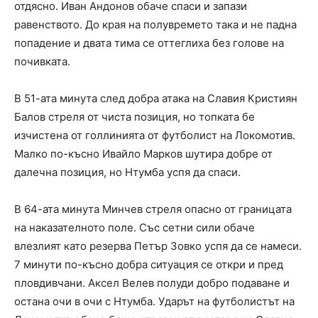
отдясно. Иван Андонов обаче спаси и запази
равенството. До края на полувремето така и не падна
попадение и двата тима се оттеглиха без голове на
почивката.
В 51-ата минута след добра атака на Славия Кристиян
Балов стреля от чиста позиция, но топката бе
изчистена от голлинията от футболист на Локомотив.
Малко по-късно Ивайло Марков шутира добре от
далечна позиция, но Нтумба успя да спаси.
В 64-ата минута Минчев стреля опасно от границата
на наказателното поле. Със сетни сили обаче
влезлият като резерва Петър Зовко успя да се намеси.
7 минути по-късно добра ситуация се откри и пред
пловдивчани. Аксел Велев полуди добро подаване и
остана очи в очи с Нтумба. Ударът на футболистът на