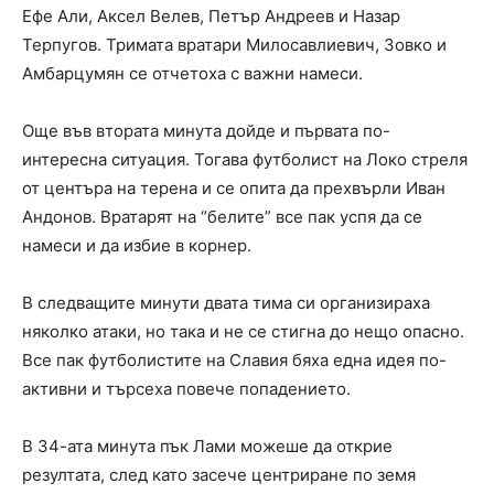
Ефе Али, Аксел Велев, Петър Андреев и Назар
Терпугов. Тримата вратари Милосавлиевич, Зовко и
Амбарцумян се отчетоха с важни намеси.
Още във втората минута дойде и първата по-
интересна ситуация. Тогава футболист на Локо стреля
от центъра на терена и се опита да прехвърли Иван
Андонов. Вратарят на “белите” все пак успя да се
намеси и да избие в корнер.
В следващите минути двата тима си организираха
няколко атаки, но така и не се стигна до нещо опасно.
Все пак футболистите на Славия бяха една идея по-
активни и търсеха повече попадението.
В 34-ата минута пък Лами можеше да открие
резултата, след като засече центриране по земя