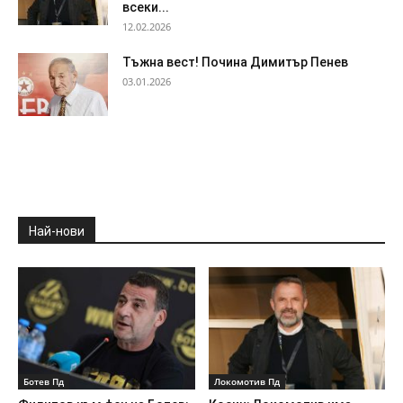
всеки...
12.02.2026
Тъжна вест! Почина Димитър Пенев
03.01.2026
Най-нови
Ботев Пд
Локомотив Пд