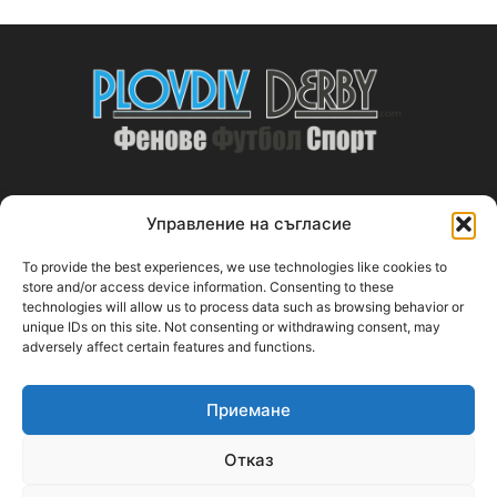
Управление на съгласие
ABOUT US
To provide the best experiences, we use technologies like cookies to
PlovdivDerby.com е първата пловдивска изцяло футболна
store and/or access device information. Consenting to these
technologies will allow us to process data such as browsing behavior or
медия!
unique IDs on this site. Not consenting or withdrawing consent, may
adversely affect certain features and functions.
Свържи се с нас:
plovdivderby.com@gmail.com
Приемане
FOLLOW US
Отказ