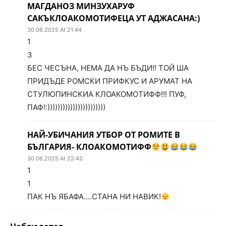
МАГДАНОЗ МИНЗУХАРУФ
САКЪКЛОАКОМОТИФЕЦА УТ АДЖАСАНА:)
30.06.2025 At 21:44
1
3
БЕС ЧЕСЪНА, НЕМА ДА НЪ БЪДИ!! ТОЙ ША
ПРИДЪДЕ РОМСКИ ПРИФКУС И АРУМАТ НА
СТУЛЮПИНСКИА КЛОАКОМОТИФФ!!! ПУФ,
ПАФ!:)))))))))))))))))))))))
НАЙ-УБИЧАНИЯ УТБОР ОТ РОМИТЕ В
БЪЛГАРИЯ- КЛОАКОМОТИФФ
30.06.2025 At 22:42
1
1
ПАК НЪ ЯБАФА….СТАНА НИ НАВИК!