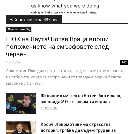
Най-четените за 48 часа
Локомотив Пд
ШОК на Лаута! Ботев Враца влоши
положението на смърфовете след
червен...
15.05.2025
102
Локомотив Пловдив не успя в опита си да се измъкне от зоната
на отборите, които са застрашени от изпадане! Черно-белите
загубиха с 1:3 като...
Филипов към фен на Ботев: Ако искаш,
заповядай! Отстъпвам ти веднага...
13.02.2026
Косич: Локомотив има страхотна
история, трябва да бъдем труден за