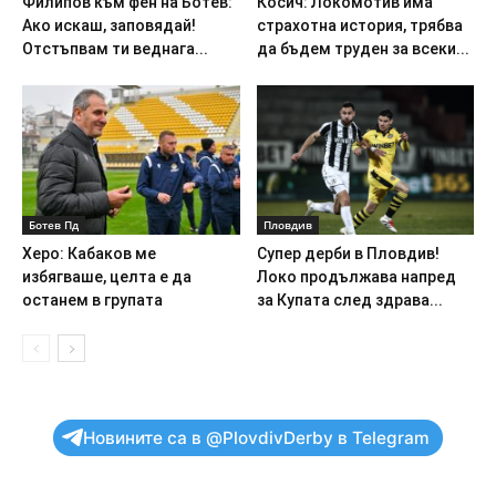
Филипов към фен на Ботев:
Косич: Локомотив има
Ако искаш, заповядай!
страхотна история, трябва
Отстъпвам ти веднага...
да бъдем труден за всеки...
Ботев Пд
Пловдив
Херо: Кабаков ме
Супер дерби в Пловдив!
избягваше, целта е да
Локо продължава напред
останем в групата
за Купата след здрава...
Новините са в @PlovdivDerby в Telegram