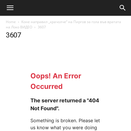
Home
Коне направил „крачолче“ на Пиргов за гола във вратата
на Локо ВИДЕО
3607
3607