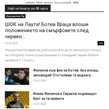
Най-четените за 48 часа
Локомотив Пд
ШОК на Лаута! Ботев Враца влоши
положението на смърфовете след
червен...
15.05.2025
102
Локомотив Пловдив не успя в опита си да се измъкне от зоната
на отборите, които са застрашени от изпадане! Черно-белите
загубиха с 1:3 като...
Филипов към фен на Ботев: Ако искаш,
заповядай! Отстъпвам ти веднага...
13.02.2026
Илиян Филипов и Сираков подхващат
бунт за тв правата
12.01.2026