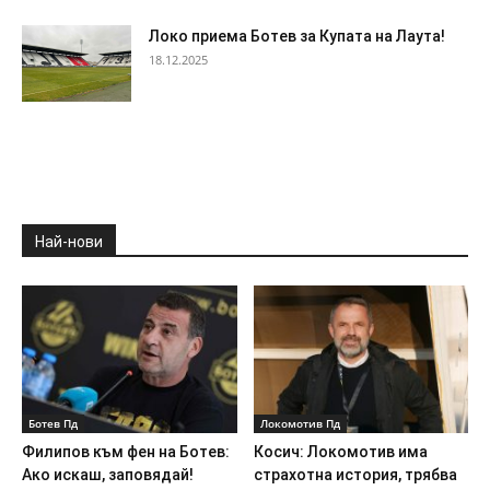
Локо приема Ботев за Купата на Лаута!
18.12.2025
Най-нови
Ботев Пд
Локомотив Пд
Филипов към фен на Ботев:
Косич: Локомотив има
Ако искаш, заповядай!
страхотна история, трябва