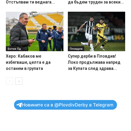
Отстъпвам ти веднага...
да бъдем труден за всеки...
Ботев Пд
Пловдив
Херо: Кабаков ме
Супер дерби в Пловдив!
избягваше, целта е да
Локо продължава напред
останем в групата
за Купата след здрава...
Новините са в @PlovdivDerby в Telegram