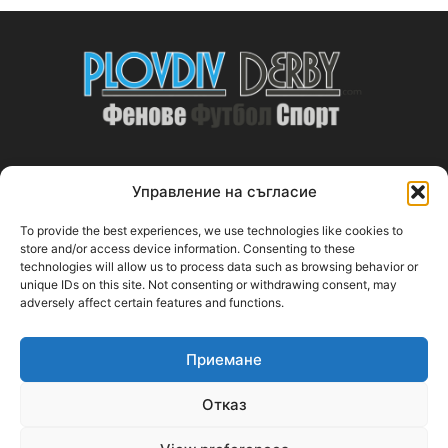
Управление на съгласие
ABOUT US
To provide the best experiences, we use technologies like cookies to
PlovdivDerby.com е първата пловдивска изцяло футболна
store and/or access device information. Consenting to these
technologies will allow us to process data such as browsing behavior or
медия!
unique IDs on this site. Not consenting or withdrawing consent, may
adversely affect certain features and functions.
Свържи се с нас:
plovdivderby.com@gmail.com
Приемане
FOLLOW US
Отказ