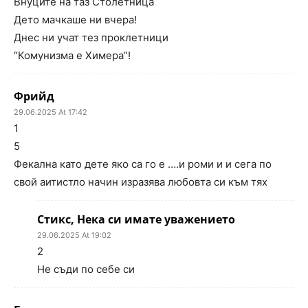
Внуците на таз Столетница
Дето мачкаше ни вчера!
Днес ни учат тез проклетници
“Комунизма е Химера”!
Фрийд
29.06.2025 At 17:42
1
5
Фекална като дете яко са го е ….и роми и и сега по
свой аитистло начин изразява любовта си към тях
Стикс, Нека си имате уважението
29.06.2025 At 19:02
2
Не съди по себе си