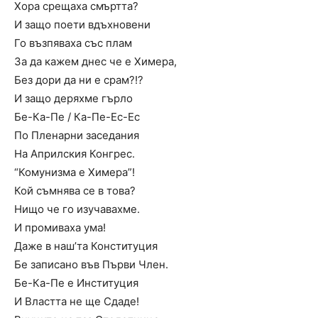
Хора срещаха смъртта?
И защо поети вдъхновени
Го възпяваха със плам
За да кажем днес че е Химера,
Без дори да ни е срам?!?
И защо деряхме гърло
Бе-Ка-Пе / Ка-Пе-Ес-Ес
По Пленарни заседания
На Априлския Конгрес.
“Комунизма е Химера”!
Кой съмнява се в това?
Нищо че го изучавахме.
И промиваха ума!
Даже в наш’та Конституция
Бе записано във Първи Член.
Бе-Ка-Пе е Институция
И Властта не ще Сдаде!