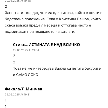
29.06.2025 At 19:48
2
Запознати твърдят, че има един играч, който е почти в
бедствено положение. Това е Кристиян Пешов, който
скъса връзки преди 7 месеца и оттогава често е
подминаван при плащането на заплати.
Стикс...ИСТИНАТА Е НАД ВСИЧКО
29.06.2025 At 19:54
2
2
Това не ме интересува Важни са петата бахурите
и САМО ЛОКО
Фекала/Л.Минчев
29.06.2025 At 19:31
1
1