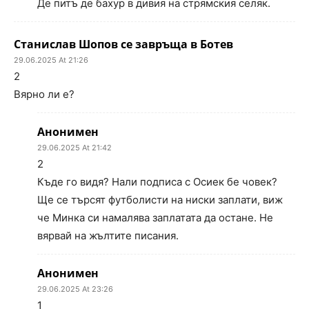
Де питъ де бахур в дивия на стрямския селяк.
Станислав Шопов се завръща в Ботев
29.06.2025 At 21:26
2
Вярно ли е?
Анонимен
29.06.2025 At 21:42
2
Къде го видя? Нали подписа с Осиек бе човек?
Ще се търсят футболисти на ниски заплати, виж
че Минка си намалява заплатата да остане. Не
вярвай на жълтите писания.
Анонимен
29.06.2025 At 23:26
1