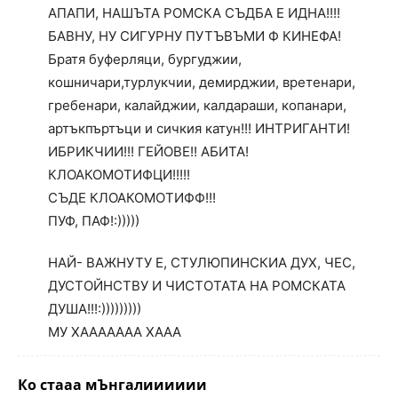
АПАПИ, НАШЪТА РОМСКА СЪДБА Е ИДНА!!!!
БАВНУ, НУ СИГУРНУ ПУТЪВЪМИ Ф КИНЕФА!
Братя буферляци, бургуджии,
кошничари,турлукчии, демирджии, вретенари,
гребенари, калайджии, калдараши, копанари,
артъкпъртъци и сичкия катун!!! ИНТРИГАНТИ!
ИБРИКЧИИ!!! ГЕЙОВЕ!! АБИТА!
КЛОАКОМОТИФЦИ!!!!!
СЪДЕ КЛОАКОМОТИФФ!!!
ПУФ, ПАФ!:)))))
НАЙ- ВАЖНУТУ Е, СТУЛЮПИНСКИА ДУХ, ЧЕС,
ДУСТОЙНСТВУ И ЧИСТОТАТА НА РОМСКАТА
ДУША!!!:)))))))))
МУ ХААААААА ХААА
Ко стааа мЪнгалииииии