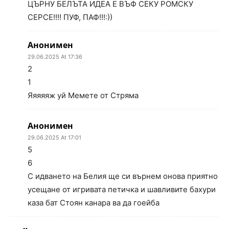
ЦЪРНУ БЕЛЪТА ИДЕА Е ВЪФ СЕКУ РОМСКУ
СЕРСЕ!!!! ПУФ, ПАФ!!!:))
Анонимен
29.06.2025 At 17:36
2
1
Яяяяяж уй Мемете от Стряма
Анонимен
29.06.2025 At 17:01
5
6
С идването на Белия ще си върнем онова приятно
усещане от игривата петичка и шавливите бахури
каза бат Стоян канара ва да гоейба