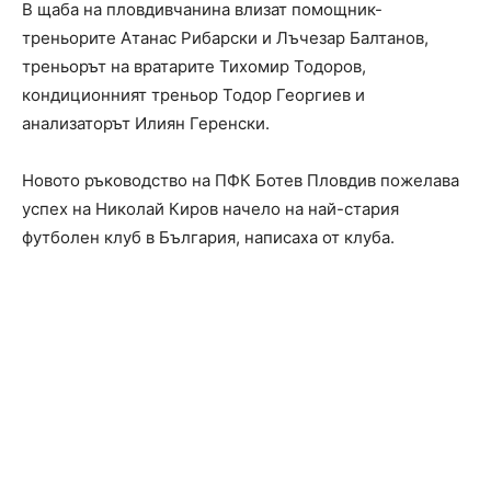
В щаба на пловдивчанина влизат помощник-
треньорите Атанас Рибарски и Лъчезар Балтанов,
треньорът на вратарите Тихомир Тодоров,
кондиционният треньор Тодор Георгиев и
анализаторът Илиян Геренски.
Новото ръководство на ПФК Ботев Пловдив пожелава
успех на Николай Киров начело на най-стария
футболен клуб в България, написаха от клуба.