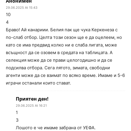
Анонимен
29.06.2025 At 15:43
10
4
Браво! Ай канариии. Белия пак ще чука Керкенеза с
по-слаб отбор. Целта този сезон ще е да оцелеем, но
като се има предвид колко ни е слаба лигата, може
всъщност да се озовем в средата на таблицата. А
селекция може да се прави целогодишно и да се
подсилва отбора. Сега лятото, зимата, свободни
агенти може да се взимат по всяко време. Имаме и 5-6
играчи останали които стават.
Приятен ден!
29.06.2025 At 16:21
1
3
Лошото е че имаме забрана от УЕФА.