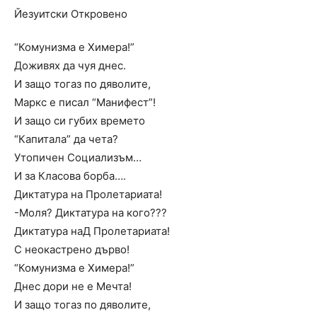
Йезуитски Откровено
“Комунизма е Химера!”
Доживях да чуя днес.
И защо тогаз по дяволите,
Маркс е писал “Манифест”!
И защо си губих времето
“Капитала” да чета?
Утопичен Социализъм…
И за Класова борба….
Диктатура на Пролетариата!
-Моля? Диктатура на кого???
Диктатура наД Пролетариата!
С неокастрено дърво!
“Комунизма е Химера!”
Днес дори не е Мечта!
И защо тогаз по дяволите,