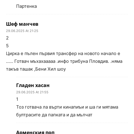
Партенка
Шеф манчев
29.06.2025 At 21:25
2
5
Цирка е пълен първия трансфер на новото начало е
…… Готвач мъхахааааа .инфо трибуна Пловдив. .няма
такъв ташак ,Бени Хил шоу
Гладен хасан
29.06.2025 At 21:55
1
Тоз готвача ла върти кинапиъи и ша ги мятама
бултрасите да папката и да мълчат
Арменския поп