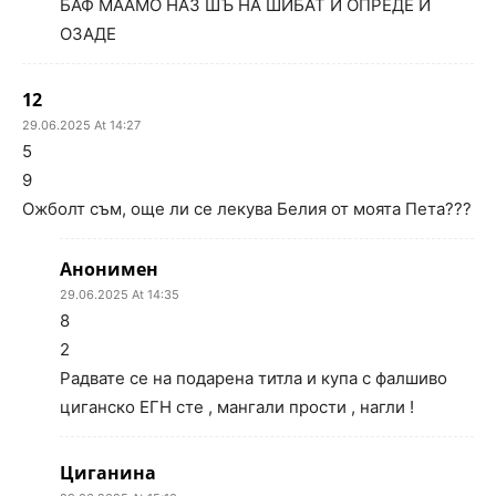
БАФ МААМО НАЗ ШЪ НА ШИБАТ И ОПРЕДЕ И
ОЗАДЕ
12
29.06.2025 At 14:27
5
9
Ожболт съм, още ли се лекува Белия от моята Пета???
Анонимен
29.06.2025 At 14:35
8
2
Радвате се на подарена титла и купа с фалшиво
циганско ЕГН сте , мангали прости , нагли !
Циганина