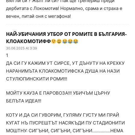
Бял ли си ? Жълт ли си? Пак ще трепериш преди
дербитата с Локомотив! Нормално, срама и страха е
вечен, питай оня с мегафона!
НАЙ-УБИЧАНИЯ УТБОР ОТ РОМИТЕ В БЪЛГАРИЯ-
КЛОАКОМОТИФФ
30.06.2025 At 3:39
1
ДА СИ ГУ КАЖИМ УТ СИРСЕ, УТ ДЪНУТУ НА КРЕХКУ
НАРАНИМЪТА КЛОАКОМОТИФСКА ДУША НА НАЗИ
СТУЛЮПИНСКИТИ РОМИ!!!
МОЙТУ КАУЗА Е ПАРОВОЗА!!! УБИЧЪМ ЦЪРНУ
БЕЛЪТА ИДЕА!!!
КОТУ И ДА СИ ГУВОРИМ, ГУЛЯМУ ГУСТУ МИ ПРАЙ
КУГАТ НЪ ПУСРЕШТЪТ НАСЯКЪДИ ПУ СТАДИОНИТИ
МОШТНУ: СИГЪНИ, СИГЪНИ, СИГЪНИ……………НЕМА