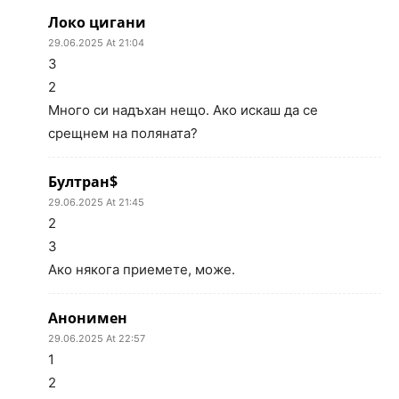
Локо цигани
29.06.2025 At 21:04
3
2
Много си надъхан нещо. Ако искаш да се
срещнем на поляната?
Бултран$
29.06.2025 At 21:45
2
3
Ако някога приемете, може.
Анонимен
29.06.2025 At 22:57
1
2