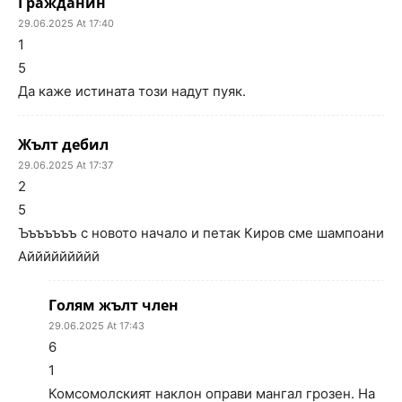
Гражданин
29.06.2025 At 17:40
1
5
Да каже истината този надут пуяк.
Жълт дебил
29.06.2025 At 17:37
2
5
Ъъъъъъъ с новото начало и петак Киров сме шампоани
Аййййййййй
Голям жълт член
29.06.2025 At 17:43
6
1
Комсомолският наклон оправи мангал грозен. На