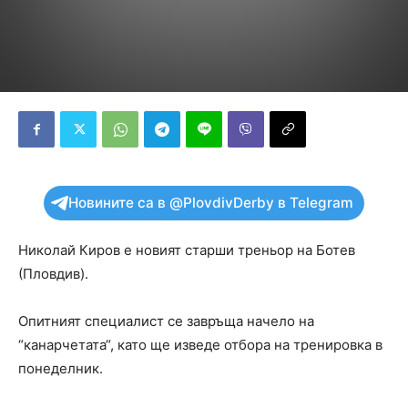
Новините са в @PlovdivDerby в Telegram
Николай Киров е новият старши треньор на Ботев
(Пловдив).
Опитният специалист се завръща начело на
“канарчетата“, като ще изведе отбора на тренировка в
понеделник.