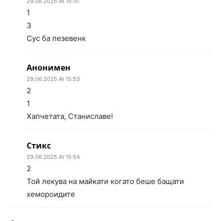
29.06.2025 At 15:10
1
3
Сус ба пезевенк
Анонимен
29.06.2025 At 15:53
2
1
Хапчетата, Станиславе!
Стикс
29.06.2025 At 15:54
2
Той лекува на майкати когато беше бащати
хемороидите