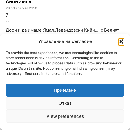
Анонимен
29.06.2025 At 13:58
7
11
Дори и да имаме Ямал,Левандовски Кийн…..с Белият
максимум 7мо място!.Слаб ,страхлив и комплексиран
Управление на съгласие
треньор!!Добре че и феновете не са много умни и не
помнят,какъв футбол играхме при този нещастник!
To provide the best experiences, we use technologies like cookies to
store and/or access device information. Consenting to these
technologies will allow us to process data such as browsing behavior or
Анонимен
unique IDs on this site. Not consenting or withdrawing consent, may
adversely affect certain features and functions.
29.06.2025 At 14:02
7
2
Приемане
Юрген Клоп ще вземем , той е свободен , да
Отказ
теиба в простата тиква , почнахте да плюете
предварително , като онзи джонито
View preferences
Анонимен