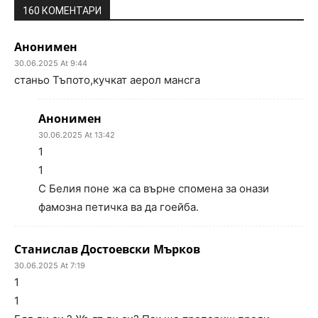
160 КОМЕНТАРИ
Анонимен
30.06.2025 At 9:44
станьо Тъпото,кучкат аерол мансга
Анонимен
30.06.2025 At 13:42
1
1
С Белия поне жа са върне спомена за онази
фамозна петичка ва да гоейба.
Станислав Достоевски Мърков
30.06.2025 At 7:19
1
1