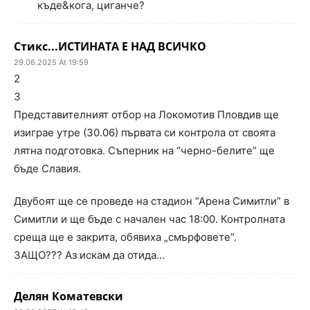
къде&кога, циганче?
Стикс...ИСТИНАТА Е НАД ВСИЧКО
29.06.2025 At 19:59
2
3
Представителният отбор на Локомотив Пловдив ще
изиграе утре (30.06) първата си контрола от своята
лятна подготовка. Съперник на “черно-белите” ще
бъде Славия.
Двубоят ще се проведе на стадион “Арена Симитли” в
Симитли и ще бъде с начален час 18:00. Контролната
среща ще е закрита, обявиха „смърфовете“.
ЗАЩО??? Аз искам да отида…
Делян Коматевски