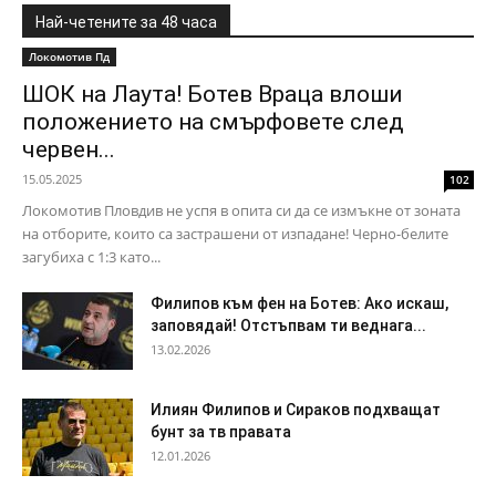
Най-четените за 48 часа
Локомотив Пд
ШОК на Лаута! Ботев Враца влоши
положението на смърфовете след
червен...
15.05.2025
102
Локомотив Пловдив не успя в опита си да се измъкне от зоната
на отборите, които са застрашени от изпадане! Черно-белите
загубиха с 1:3 като...
Филипов към фен на Ботев: Ако искаш,
заповядай! Отстъпвам ти веднага...
13.02.2026
Илиян Филипов и Сираков подхващат
бунт за тв правата
12.01.2026