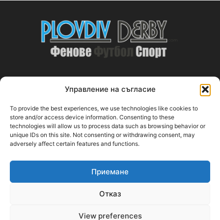
Управление на съгласие
ABOUT US
To provide the best experiences, we use technologies like cookies to
PlovdivDerby.com е първата пловдивска изцяло футболна
store and/or access device information. Consenting to these
technologies will allow us to process data such as browsing behavior or
медия!
unique IDs on this site. Not consenting or withdrawing consent, may
adversely affect certain features and functions.
Свържи се с нас:
plovdivderby.com@gmail.com
Приемане
FOLLOW US
Отказ
View preferences