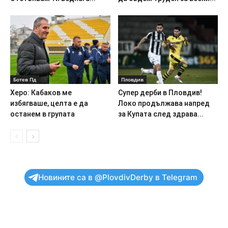
Ботев Пд
Пловдив
Херо: Кабаков ме
Супер дерби в Пловдив!
избягваше, целта е да
Локо продължава напред
останем в групата
за Купата след здрава...
Новините са в @PlovdivDerby в Telegram