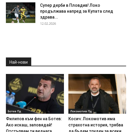
Супер дерби в Пловдив! Локо
продължава напред за Купата след
здрава...
12.02.2026
Най-нови
Ботев Пд
Локомотив Пд
Филипов към фен на Ботев:
Косич: Локомотив има
Ако искаш, заповядай!
страхотна история, трябва
Отстъпвам ти веднага...
да бъдем труден за всеки...