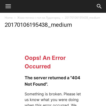
Home
Жоао почна с гол за Лудогорец
20170106195438_medium
20170106195438_medium