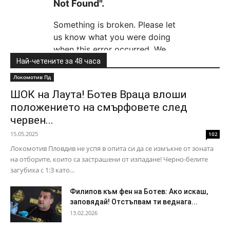
Най-четените за 48 часа
Локомотив Пд
ШОК на Лаута! Ботев Враца влоши
положението на смърфовете след
червен...
15.05.2025
102
Локомотив Пловдив не успя в опита си да се измъкне от зоната
на отборите, които са застрашени от изпадане! Черно-белите
загубиха с 1:3 като...
Филипов към фен на Ботев: Ако искаш,
заповядай! Отстъпвам ти веднага...
13.02.2026