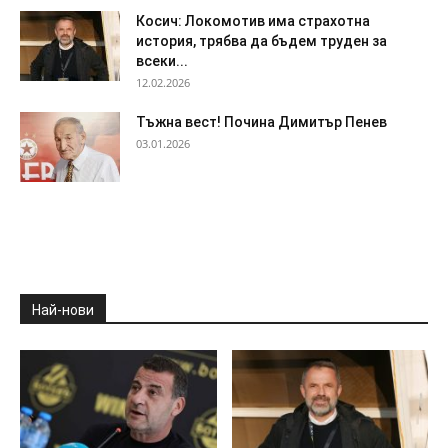
Косич: Локомотив има страхотна
история, трябва да бъдем труден за
всеки...
12.02.2026
Тъжна вест! Почина Димитър Пенев
03.01.2026
Най-нови