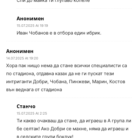
Спи до майка ти глупаво копеле
Анонимен
15.07.2025 At 19:19
Иван Чобанов е в отбора един ибрик.
Анонимен
14.07.2025 At 19:20
Хора пак нищо нема да стане всички специалисти са
по стадиона, отдавна казах да не ги пускат тези
интриганти Добри, Чобана, Пинжеви, Марин, Костов
вън веднага от стадиона
Станчо
15.07.2025 At 2:25
Ти какво очакваш да стане, да играеш в А група ли
бе селтак! Ако Добри се махне, няма да играеш и
в селските групи боклук!