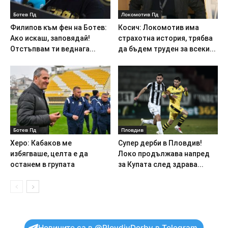
Ботев Пд
Локомотив Пд
Филипов към фен на Ботев:
Косич: Локомотив има
Ако искаш, заповядай!
страхотна история, трябва
Отстъпвам ти веднага...
да бъдем труден за всеки...
Ботев Пд
Пловдив
Херо: Кабаков ме
Супер дерби в Пловдив!
избягваше, целта е да
Локо продължава напред
останем в групата
за Купата след здрава...
Новините са в @PlovdivDerby в Telegram