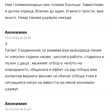
Ние голямоконарци сме големи боклуци. Завистливи
и долни хорица. Всички до един. И много прости, ама
много. Нема такива цървуле никъде.
Анонимен
13.07.2025 At 20:08
3
Гигант Съединение се развива във възходяща линия
от няколко години насам , школата работи, стадиона е
пълен с деца , мъжкият отбор е челото на
класирането, общината и ефбет са зад отбора има
колектив верните фенове си обичат отбора това е
ситуацията напук на завистта на някой анонимен
цървул
Анонимен
13.07.2025 At 12:07