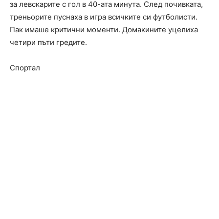
за левскарите с гол в 40-ата минута. След почивката,
треньорите пуснаха в игра всичките си футболисти.
Пак имаше критични моменти. Домакините уцелиха
четири пъти гредите.
Спортал