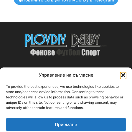
Управление на съгласие
ABOUT US
To provide the best experiences, we use technologies like cookies to
PlovdivDerby.com е първата пловдивска изцяло футболна
store and/or access device information. Consenting to these
technologies will allow us to process data such as browsing behavior or
медия!
unique IDs on this site. Not consenting or withdrawing consent, may
adversely affect certain features and functions.
Свържи се с нас:
plovdivderby.com@gmail.com
Приемане