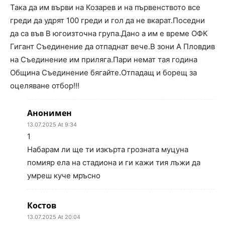
Така да им върви на Козарев и на първенството все
греди да удрят 100 греди и гол да не вкарат.Поседни
да са във В югоизточна група.Дано а им е време ОФК
Гигант Съединение да отпаднат вече.В зони А Пловдив
на Съединение им приляга.Пари немат тая година
Община Съединение бягайте.Отпадащ и борещ за
оцеляване отбор!!!
Анонимен
13.07.2025 At 9:34
1
Набарам ли ще ти изкърта грозната муцуна
помияр ела на стадиона и ги кажи тия лъжи да
умреш куче мръсно
Костов
13.07.2025 At 20:04