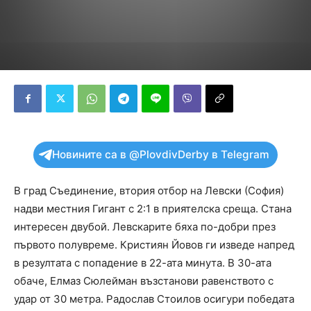
Новините са в @PlovdivDerby в Telegram
В град Съединение, втория отбор на Левски (София)
надви местния Гигант с 2:1 в приятелска среща. Стана
интересен двубой. Левскарите бяха по-добри през
първото полувреме. Кристиян Йовов ги изведе напред
в резултата с попадение в 22-ата минута. В 30-ата
обаче, Елмаз Сюлейман възстанови равенството с
удар от 30 метра. Радослав Стоилов осигури победата