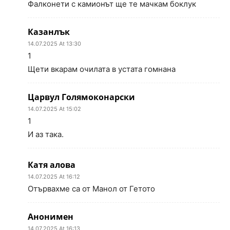
Фалконети с камионът ще те мачкам боклук
Казанлък
14.07.2025 At 13:30
1
Щети вкарам очилата в устата гомнана
Царвул Голямоконарски
14.07.2025 At 15:02
1
И аз така.
Катя алова
14.07.2025 At 16:12
Отървахме са от Манол от Гетото
Анонимен
14.07.2025 At 16:13