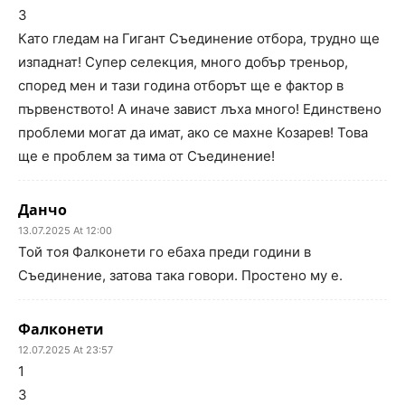
3
Като гледам на Гигант Съединение отбора, трудно ще
изпаднат! Супер селекция, много добър треньор,
според мен и тази година отборът ще е фактор в
първенството! А иначе завист лъха много! Единствено
проблеми могат да имат, ако се махне Козарев! Това
ще е проблем за тима от Съединение!
Данчо
13.07.2025 At 12:00
Той тоя Фалконети го ебаха преди години в
Съединение, затова така говори. Простено му е.
Фалконети
12.07.2025 At 23:57
1
3