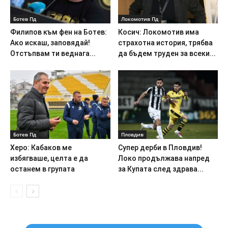
Ботев Пд
Локомотив Пд
Филипов към фен на Ботев:
Косич: Локомотив има
Ако искаш, заповядай!
страхотна история, трябва
Отстъпвам ти веднага...
да бъдем труден за всеки...
Ботев Пд
Пловдив
Херо: Кабаков ме
Супер дерби в Пловдив!
избягваше, целта е да
Локо продължава напред
останем в групата
за Купата след здрава...