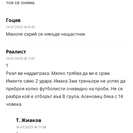
тоя се снима.
Гоцев
14.07.2025 At 9:42
Маноле скрий се някъде нещастник
Реалист
14.07.2025 At 7:37
1
Реал ви наддиграха. Малко трябва да ви е срам.
Имахте само 2 удара. Имаха 3ма треньори не успях да
преброя колко футболисти очевидно на проби. Не се
разбра кой е отборът във В група. Асеновец бяха с 14
човека.
Т. Живков
14.07.2025 At 11:38