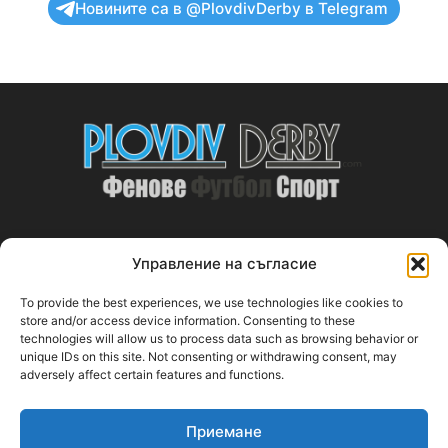
Новините са в @PlovdivDerby в Telegram
Управление на съгласие
ABOUT US
To provide the best experiences, we use technologies like cookies to
PlovdivDerby.com е първата пловдивска изцяло футболна
store and/or access device information. Consenting to these
technologies will allow us to process data such as browsing behavior or
медия!
unique IDs on this site. Not consenting or withdrawing consent, may
adversely affect certain features and functions.
Свържи се с нас:
plovdivderby.com@gmail.com
Приемане