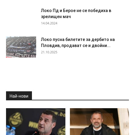
Локо Пд и Берое не се победиха в
зрелищен мач
14.04.2024
Локо пусна билетите за дербито на
Пловдив, продават се и двойни...
21.10.2025
Най-нови