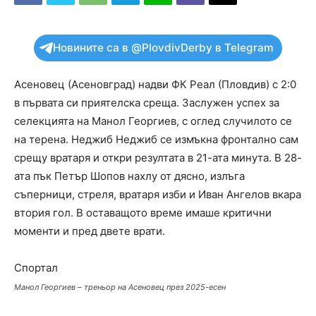
Новините са в @PlovdivDerby в Telegram
Асеновец (Асеновград) надви ФК Реал (Пловдив) с 2:0
в първата си приятелска среща. Заслужен успех за
селекцията на Манол Георгиев, с оглед случилото се
на терена. Неджиб Неджиб се измъкна фронтално сам
срещу вратаря и откри резултата в 21-ата минута. В 28-
ата пък Петър Шопов нахлу от дясно, излъга
съперници, стреля, вратаря изби и Иван Ангелов вкара
втория гол. В оставащото време имаше критични
моменти и пред двете врати.
Спортал
Манол Георгиев – треньор на Асеновец през 2025-есен