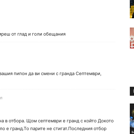
еш от глад и голи обещания
 вашия пипон да ви смени с гранда Септември,
01
на в отбора. Щом септември е гранд с който Докото
ло е гранд.То парите не стигат.Последния отбор
Б