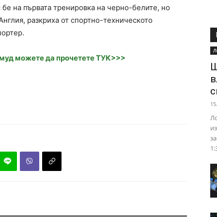
 бе на първата тренировка на черно-белите, но
 Англия, разкриха от спортно-техническото
портер.
Л
амуд можете да прочетете ТУК>>>
Ш
в
с
15
Ло
из
за
1: