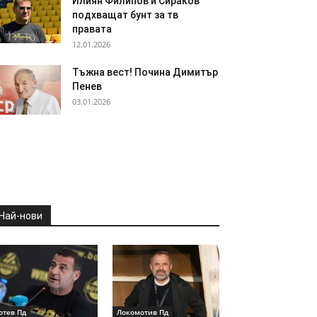
Илиян Филипов и Сираков
подхващат бунт за тв
правата
12.01.2026
Тъжна вест! Почина Димитър
Пенев
03.01.2026
Най-нови
отев Пд
Локомотив Пд