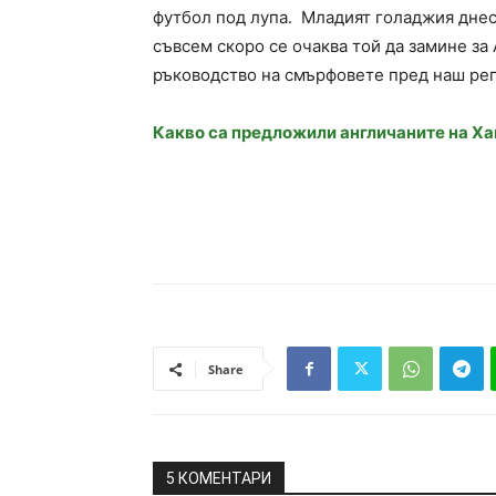
футбол под лупа. Младият голаджия днес
съвсем скоро се очаква той да замине за
ръководство на смърфовете пред наш ре
Какво са предложили англичаните на Х
Share
5 КОМЕНТАРИ