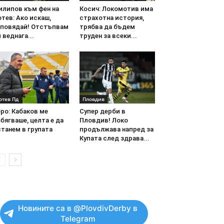
илипов към фен на
Косич: Локомотив има
тев: Ако искаш,
страхотна история,
аповядай! Отстъпвам
трябва да бъдем
 веднага...
труден за всеки...
отев Пд
Пловдив
ро: Кабаков ме
Супер дерби в
бягваше, целта е да
Пловдив! Локо
танем в групата
продължава напред за
Купата след здрава...
Новините са в @PlovdivDerby в
Telegram