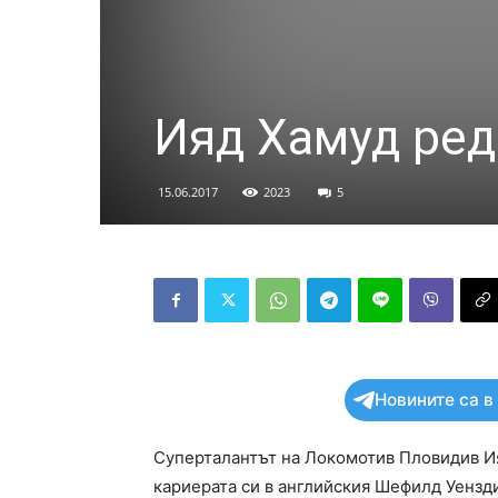
Ияд Хамуд ред
15.06.2017
2023
5
Новините са в
Суперталантът на Локомотив Пловидив И
кариерата си в английския Шефилд Уензди