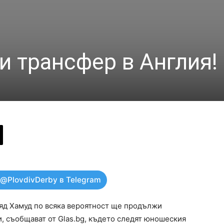
и трансфер в Англия!
 @PlovdivDerby в Telegram
яд Хамуд по всяка вероятност ще продължи
, съобщават от Glas.bg, където следят юношеския