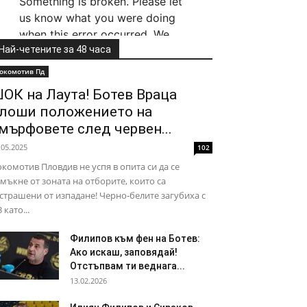
Най-четените за 48 часа
окомотив Пд
ОК на Лаута! Ботев Враца
лоши положението на
мърфовете след червен...
.05.2025
102
комотив Пловдив не успя в опита си да се
мъкне от зоната на отборите, които са
страшени от изпадане! Черно-белите загубиха с
3 като...
Филипов към фен на Ботев:
Ако искаш, заповядай!
Отстъпвам ти веднага...
13.02.2026