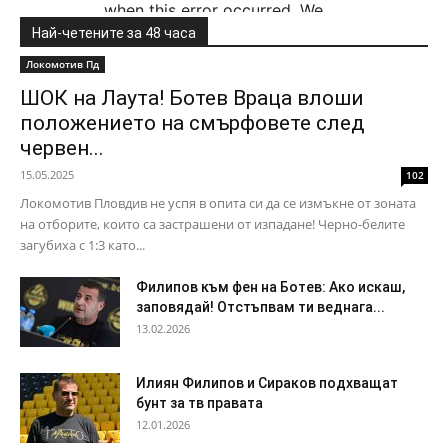
Най-четените за 48 часа
Локомотив Пд
ШОК на Лаута! Ботев Враца влоши
положението на смърфовете след
червен...
15.05.2025
102
Локомотив Пловдив не успя в опита си да се измъкне от зоната
на отборите, които са застрашени от изпадане! Черно-белите
загубиха с 1:3 като...
Филипов към фен на Ботев: Ако искаш,
заповядай! Отстъпвам ти веднага...
13.02.2026
Илиян Филипов и Сираков подхващат
бунт за тв правата
12.01.2026