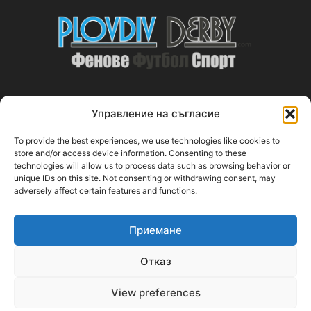
Управление на съгласие
ABOUT US
To provide the best experiences, we use technologies like cookies to
PlovdivDerby.com е първата пловдивска изцяло футболна
store and/or access device information. Consenting to these
technologies will allow us to process data such as browsing behavior or
медия!
unique IDs on this site. Not consenting or withdrawing consent, may
adversely affect certain features and functions.
Свържи се с нас:
plovdivderby.com@gmail.com
Приемане
FOLLOW US
Отказ
View preferences