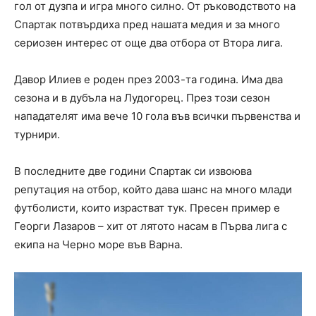
гол от дузпа и игра много силно. От ръководството на
Спартак потвърдиха пред нашата медия и за много
сериозен интерес от още два отбора от Втора лига.
Давор Илиев е роден през 2003-та година. Има два
сезона и в дубъла на Лудогорец. През този сезон
нападателят има вече 10 гола във всички първенства и
турнири.
В последните две години Спартак си извоюва
репутация на отбор, който дава шанс на много млади
футболисти, които израстват тук. Пресен пример е
Георги Лазаров – хит от лятото насам в Първа лига с
екипа на Черно море във Варна.