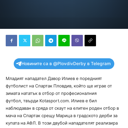
Новините са в @PlovdivDerby в Telegram
Младият нападател Давор Илиев е поредният
футболист на Спартак Пловдив, който ще играе от
зимата нататък в отбор от професионалния
футбол, твърди Kotasport.com. Илиев е бил
наблюдаван в сряда от скаут на елитен роден отбор в
мача на Спартак срещу Марица в градското дерби за
купата на АФЛ. В този двубой нападателят реализира