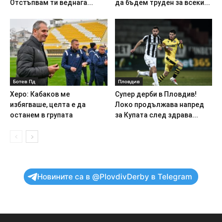
Отстъпвам ти веднага...
да бъдем труден за всеки...
Ботев Пд
Пловдив
Херо: Кабаков ме
Супер дерби в Пловдив!
избягваше, целта е да
Локо продължава напред
останем в групата
за Купата след здрава...
Новините са в @PlovdivDerby в Telegram