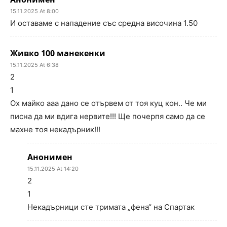
15.11.2025 At 8:00
И оставаме с нападение със средна височина 1.50
Живко 100 манекенки
15.11.2025 At 6:38
2
1
Ох майко ааа дано се отървем от тоя куц кон.. Че ми
писна да ми вдига нервите!!! Ще почерпя само да се
махне тоя некадърник!!!
Анонимен
15.11.2025 At 14:20
2
1
Некадърници сте тримата „фена“ на Спартак