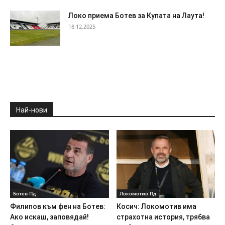
Локо приема Ботев за Купата на Лаута!
18.12.2025
Най-нови
Ботев Пд
Локомотив Пд
Филипов към фен на Ботев:
Косич: Локомотив има
Ако искаш, заповядай!
страхотна история, трябва