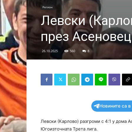
Регион
Левски (Карло
през Асеновец
26.10.2025
560
8
Новините са в
Левски (Карлово) разгроми с 4:1 у дома А
Югоизточната Трета лига.