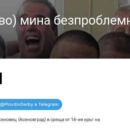
во) мина безпроблем
 @PlovdivDerby в Telegram
сеновец (Асеновград) в среща от 14-ия кръг на