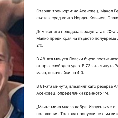
Старши треньорът на Асеновец, Манол Ге
състав, сред които Йордан Ковачев, Сла
Домакините поведоха в резултата в 20-ат
Малко преди края на първото полувреме 
2:0.
В 48-ата минута Левски бързо постигнах
от пряк свободен удар. В 73-ата минута 
мача, покачвайки на 4:0.
В 81-ата минута, влезлият като резерва 
Асеновец, определяйки крайното 1:4.
„Мачът мина много добре. Изпуснахме ощ
положения. Толкова пропуски не съм вижд