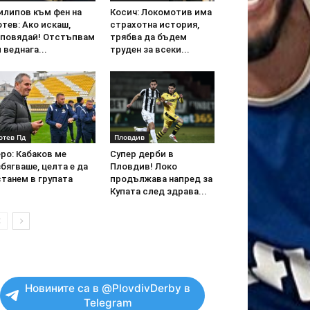
илипов към фен на
Косич: Локомотив има
тев: Ако искаш,
страхотна история,
аповядай! Отстъпвам
трябва да бъдем
 веднага...
труден за всеки...
отев Пд
Пловдив
ро: Кабаков ме
Супер дерби в
бягваше, целта е да
Пловдив! Локо
танем в групата
продължава напред за
Купата след здрава...
Новините са в @PlovdivDerby в
Telegram