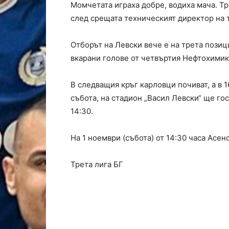
Момчетата играха добре, водиха мача. Тр
след срещата техническият директор на 
Отборът на Левски вече е на трета позиц
вкарани голове от четвъртия Нефтохимик 
В следващия кръг карловци почиват, а в 
събота, на стадион „Васил Левски“ ще го
14:30.
На 1 ноември (събота) от 14:30 часа Асе
Трета лига БГ