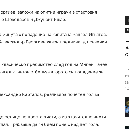
оргиев, заложи на опитни играчи в стартовия
вчо Шоколаров и Джунейт Яшар.
Л
а минута с попадение на капитана Рангел Игнатов.
Ш
Александър Георгиев удвои преднината, правейки
в
с
15
а класическо предимство след гол на Милен Танев
Ло
Рангел Игнатов отбеляза второто си попадение за
из
за
1:
Александър Карталов, реализира почетен гол за
е редица не просто чисти, а изключително чисти
ал. Трябваше да ги бием поне с над пет гола.