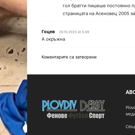
гол братти пишеше постоянно п
страницата на Асеновец 2005 з
Гоцев
26.10.2025 At 5:09
А окръжна
Коментарите са затворени
AB
Plov
мед
Свър