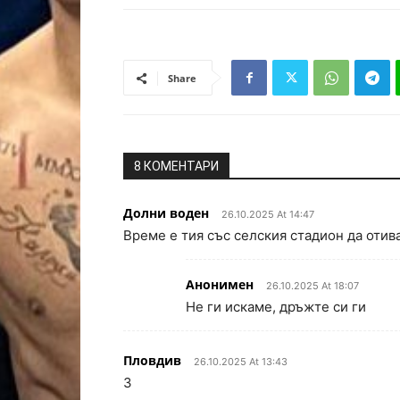
Share
8 КОМЕНТАРИ
Долни воден
26.10.2025 At 14:47
Време е тия със селския стадион да отив
Анонимен
26.10.2025 At 18:07
Не ги искаме, дръжте си ги
Пловдив
26.10.2025 At 13:43
3