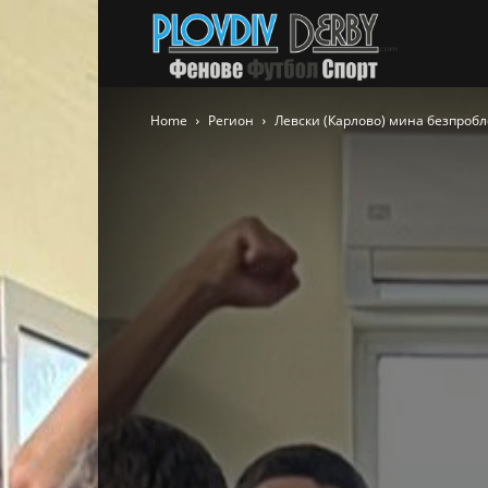
PlovdivDer
Home
Регион
Левски (Карлово) мина безпроб