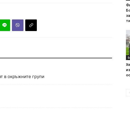
Ф
Бо
з
ти
Б
Хе
из
ос
ат в окръжните групи