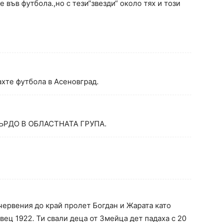
във футбола.,но с тези“звезди“ около тях и този
хте футбола в Асеновград.
РДО В ОБЛАСТНАТА ГРУПА.
червения до край пролет Богдан и Жарата като
вец 1922. Ти свали деца от Змейца дет падаха с 20