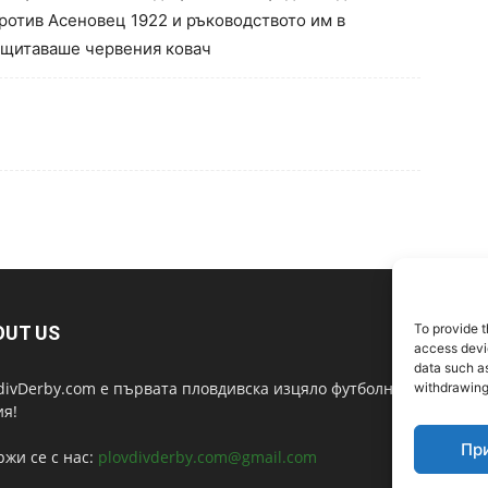
ротив Асеновец 1922 и ръководството им в
ащитаваше червения ковач
To provide t
OUT US
F
access devic
data such as
divDerby.com е първата пловдивска изцяло футболна
withdrawing
ия!
Пр
жи се с нас:
plovdivderby.com@gmail.com