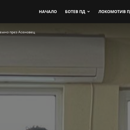
by.com
НАЧАЛО
БОТЕВ ПД
ЛОКОМОТИВ 
лемно през Асеновец