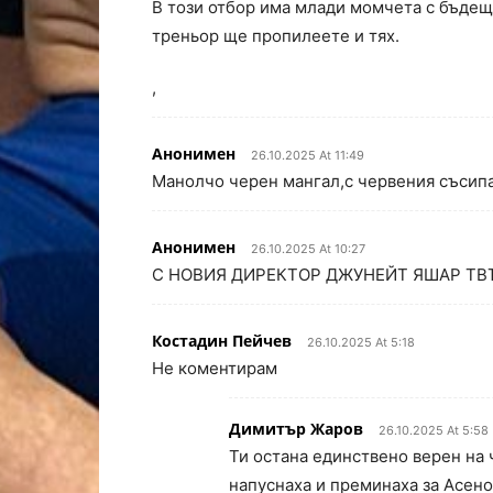
В този отбор има млади момчета с бъдеще 
треньор ще пропилеете и тях.
,
Анонимен
26.10.2025 At 11:49
Манолчо черен мангал,с червения съсипа
Анонимен
26.10.2025 At 10:27
С НОВИЯ ДИРЕКТОР ДЖУНЕЙТ ЯШАР ТВЪ
Костадин Пейчев
26.10.2025 At 5:18
Не коментирам
Димитър Жаров
26.10.2025 At 5:58
Ти остана единствено верен на 
напуснаха и преминаха за Асено