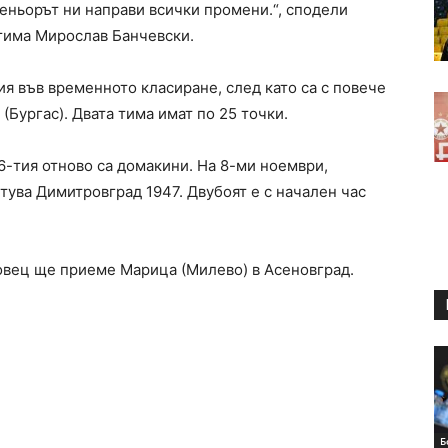
еньорът ни направи всички промени.“, сподели
тима Мирослав Банчевски.
ия във временното класиране, след като са с повече
(Бургас). Двата тима имат по 25 точки.
16-тия отново са домакини. На 8-ми ноември,
стува Димитровград 1947. Двубоят е с начален час
новец ще приеме Марица (Милево) в Асеновград.
Б