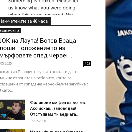
Най-четените за 48 часа
окомотив Пд
ОК на Лаута! Ботев Враца
лоши положението на
мърфовете след червен...
.05.2025
102
комотив Пловдив не успя в опита си да се
мъкне от зоната на отборите, които са
страшени от изпадане! Черно-белите загубиха с
3 като...
Филипов към фен на Ботев:
Ако искаш, заповядай!
Отстъпвам ти веднага...
13.02.2026