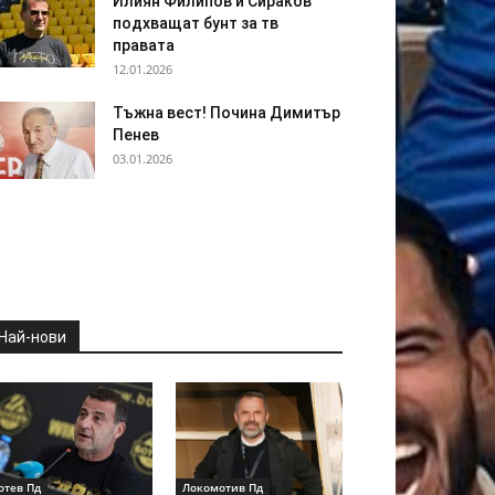
Илиян Филипов и Сираков
подхващат бунт за тв
правата
12.01.2026
Тъжна вест! Почина Димитър
Пенев
03.01.2026
Най-нови
отев Пд
Локомотив Пд