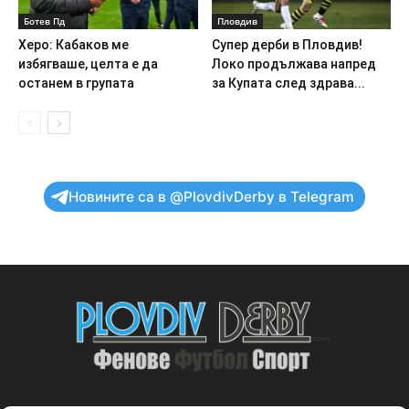
Ботев Пд
Пловдив
Херо: Кабаков ме
Супер дерби в Пловдив!
избягваше, целта е да
Локо продължава напред
останем в групата
за Купата след здрава...
Новините са в @PlovdivDerby в Telegram