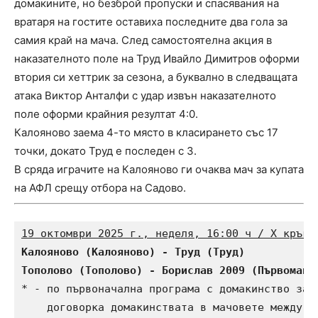
домакините, но безброй пропуски и спасявания на
вратаря на гостите оставиха последните два гола за
самия край на мача. След самостоятелна акция в
наказателното поле на Труд Ивайло Димитров оформи
втория си хеттрик за сезона, а буквално в следващата
атака Виктор Анталфи с удар извън наказателното
поле оформи крайния резултат 4:0.
Калояново заема 4-то място в класирането със 17
точки, докато Труд е последен с 3.
В сряда играчите на Калояново ги очаква мач за купата
на АФЛ срещу отбора на Садово.
19 октомври 2025 г., неделя, 16:00 ч / X кръг:
Калояново (Калояново) - Труд (Труд)           
Тополово (Тополово) - Борислав 2009 (Първомай)
* - по първоначална програма с домакинство за Б