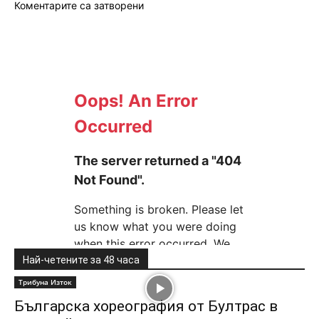
Коментарите са затворени
Най-четените за 48 часа
Трибуна Изток
Българска хореография от Бултрас в