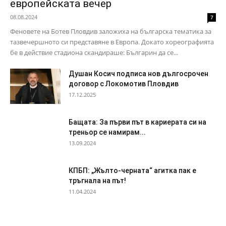
европейската вечер
08.08.2024
7
Феновете на Ботев Пловдив заложиха на българска тематика за
тазвечершното си представяне в Европа. Докато хореографията
бе в действие стадиона скандираше: Българин да се...
Душан Косич подписа нов дългосрочен
договор с Локомотив Пловдив
17.12.2025
Бащата: За първи път в кариерата си на
треньор се намирам...
13.09.2024
КПБП: „Жълто-черната“ агитка пак е
тръгнала на път!
11.04.2024