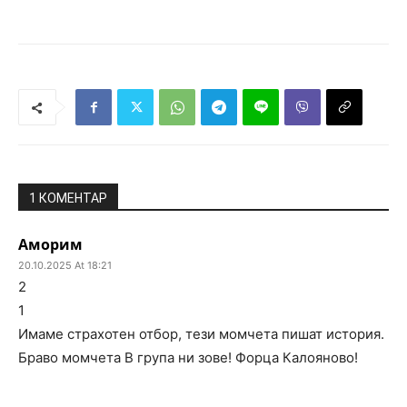
1 КОМЕНТАР
Аморим
20.10.2025 At 18:21
2
1
Имаме страхотен отбор, тези момчета пишат история.
Браво момчета В група ни зове! Форца Калояново!