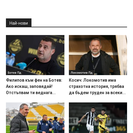
Най-нови
Ботев Пд
Локомотив Пд
Филипов към фен на Ботев:
Косич: Локомотив има
Ако искаш, заповядай!
страхотна история, трябва
Отстъпвам ти веднага...
да бъдем труден за всеки...