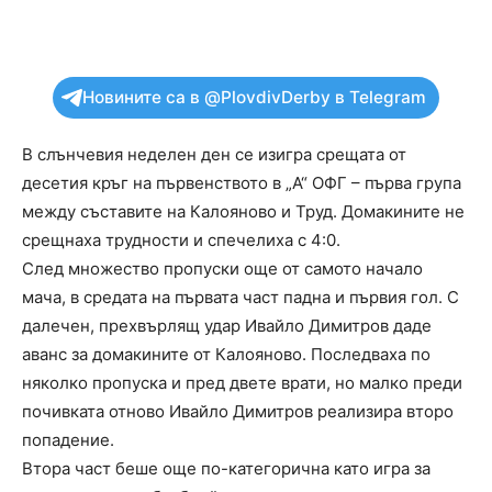
Новините са в @PlovdivDerby в Telegram
В слънчевия неделен ден се изигра срещата от
десетия кръг на първенството в „А“ ОФГ – първа група
между съставите на Калояново и Труд. Домакините не
срещнаха трудности и спечелиха с 4:0.
След множество пропуски още от самото начало
мача, в средата на първата част падна и първия гол. С
далечен, прехвърлящ удар Ивайло Димитров даде
аванс за домакините от Калояново. Последваха по
няколко пропуска и пред двете врати, но малко преди
почивката отново Ивайло Димитров реализира второ
попадение.
Втора част беше още по-категорична като игра за