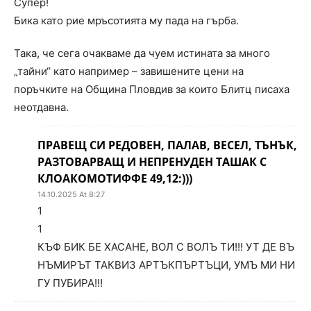
Супер!
Бика като рие мръсотията му пада на гърба.
Така, че сега очакваме да чуем истината за много
„тайни“ като например – завишените цени на
поръчките на Община Пловдив за които Блитц писаха
неотдавна.
ПРАВЕЩ СИ РЕДОВЕН, ПАЛАВ, ВЕСЕЛ, ТЪНЪК,
РАЗТОВАРВАЩ И НЕПРЕНУДЕН ТАШАК С
КЛОАКОМОТИФФЕ 49,12:)))
14.10.2025 At 8:27
1
1
КЪФ БИК БЕ ХАСАНЕ, ВОЛ С ВОЛЪ ТИ!!! УТ ДЕ ВЪ
НЪМИРЪТ ТАКВИЗ АРТЪКПЪРТЪЦИ, УМЪ МИ НИ
ГУ ПУБИРА!!!