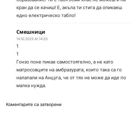
кран да се качиш! Е, акъла ти стига да опикаеш
едно електрическо табло!
Смешници
14.10.2025 At 14:25
1
1
Гонзо поне пикае самостоятелно, а не като
матросовците на амбразурата, които така са го
налапали на Анцуга, че от тях не може да иде по
малка нужда.
Коментарите са затворени