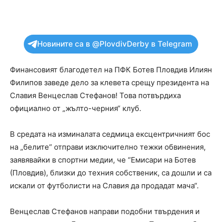
Новините са в @PlovdivDerby в Telegram
Финансовият благодетел на ПФК Ботев Пловдив Илиян
Филипов заведе дело за клевета срещу президента на
Славия Венцеслав Стефанов! Това потвърдиха
официално от „жълто-черния“ клуб.
В средата на изминалата седмица ексцентричният бос
на „белите“ отправи изключително тежки обвинения,
заявявайки в спортни медии, че “Емисари на Ботев
(Пловдив), близки до техния собственик, са дошли и са
искали от футболисти на Славия да продадат мача“.
Венцеслав Стефанов направи подобни твърдения и