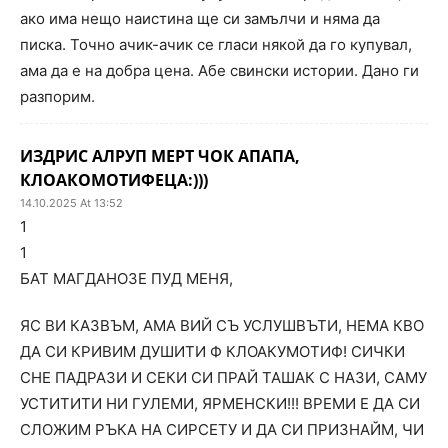
ако има нещо наистина ще си замълчи и няма да
писка. Точно ачик-ачик се гласи някой да го купувал,
ама да е на добра цена. Абе свински истории. Дано ги
разпорим.
ИЗДРИС АЛРУП МЕРТ ЧОК АПАПА,
КЛОАКОМОТИФЕЦА:)))
14.10.2025 At 13:52
1
1
БАТ МАГДАНОЗЕ ПУД МЕНЯ,
ЯС ВИ КАЗВЪМ, АМА ВИЙ СЪ УСЛУШВЪТИ, НЕМА КВО
ДА СИ КРИВИМ ДУШИТИ Ф КЛОАКУМОТИФ! СИЧКИ
СНЕ ПАДРАЗИ И СЕКИ СИ ПРАЙ ТАШАК С НАЗИ, САМУ
УСТИТИТИ НИ ГУЛЕМИ, ЯРМЕНСКИ!!! ВРЕМИ Е ДА СИ
СЛОЖИМ РЪКА НА СИРСЕТУ И ДА СИ ПРИЗНАЙМ, ЧИ