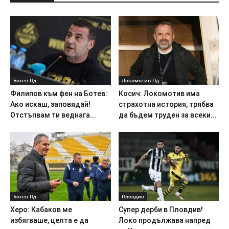
Ботев Пд
Локомотив Пд
Филипов към фен на Ботев:
Косич: Локомотив има
Ако искаш, заповядай!
страхотна история, трябва
Отстъпвам ти веднага...
да бъдем труден за всеки...
Ботев Пд
Пловдив
Херо: Кабаков ме
Супер дерби в Пловдив!
избягваше, целта е да
Локо продължава напред