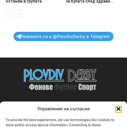
останем в групата
за Купата след здрава...
Новините са в @PlovdivDerby в Telegram
Управление на съгласие
ABOUT US
To provide the best experiences, we use technologies like cookies to
PlovdivDerby.com е първата пловдивска изцяло футболна
store and/or access device information. Consenting to these