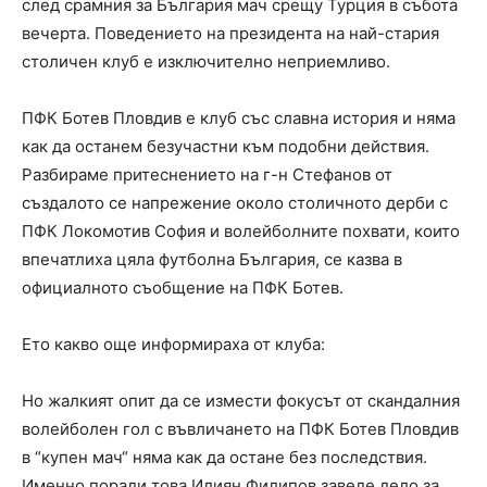
след срамния за България мач срещу Турция в събота
вечерта. Поведението на президента на най-стария
столичен клуб е изключително неприемливо.
ПФК Ботев Пловдив е клуб със славна история и няма
как да останем безучастни към подобни действия.
Разбираме притеснението на г-н Стефанов от
създалото се напрежение около столичното дерби с
ПФК Локомотив София и волейболните похвати, които
впечатлиха цяла футболна България, се казва в
официалното съобщение на ПФК Ботев.
Ето какво още информираха от клуба:
Но жалкият опит да се измести фокусът от скандалния
волейболен гол с въвличането на ПФК Ботев Пловдив
в “купен мач“ няма как да остане без последствия.
Именно поради това Илиян Филипов заведе дело за