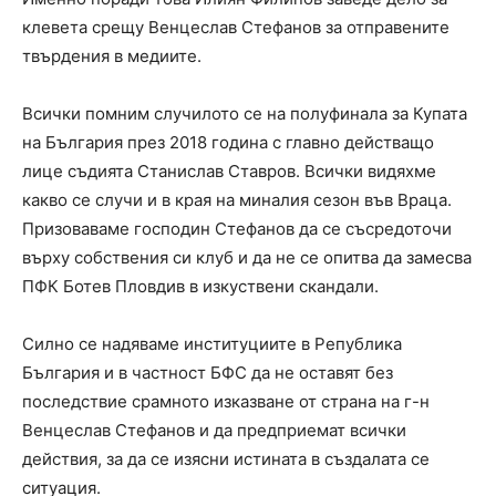
клевета срещу Венцеслав Стефанов за отправените
твърдения в медиите.
Всички помним случилото се на полуфинала за Купата
на България през 2018 година с главно действащо
лице съдията Станислав Ставров. Всички видяхме
какво се случи и в края на миналия сезон във Враца.
Призоваваме господин Стефанов да се съсредоточи
върху собствения си клуб и да не се опитва да замесва
ПФК Ботев Пловдив в изкуствени скандали.
Силно се надяваме институциите в Република
България и в частност БФС да не оставят без
последствие срамното изказване от страна на г-н
Венцеслав Стефанов и да предприемат всички
действия, за да се изясни истината в създалата се
ситуация.