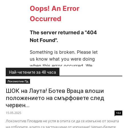
Най-четените за 48 часа
Локомотив Пд
ШОК на Лаута! Ботев Враца влоши
положението на смърфовете след
червен...
15.05.2025
102
Локомотив Пловдив не успя в опита си да се измъкне от зоната
на отборите, които са застрашени от изпадане! Черно-белите