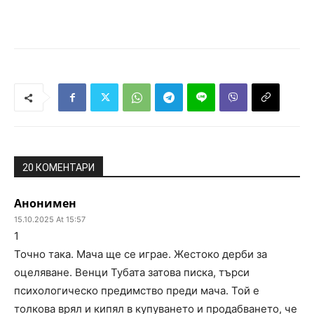
20 КОМЕНТАРИ
Анонимен
15.10.2025 At 15:57
1
Точно така. Мача ще се играе. Жестоко дерби за
оцеляване. Венци Тубата затова писка, търси
психологическо предимство преди мача. Той е
толкова врял и кипял в купуването и продабването, че