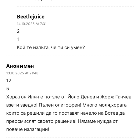
Beetlejuice
14.10.2025 At 7:31
2
1
Кой те излъга, че ти си умен?
Анонимен
13.10.2025 At 21:48
12
5
Хора,тоя Илян е по-зле от Йоло Денев и Жорж Ганчев
взети заедно! Пълен олигофрен! Много моля,хората
които са решили да го поставят начело на Ботев да
преосмислят своето решение! Нямаме нужда от
повече излагации!