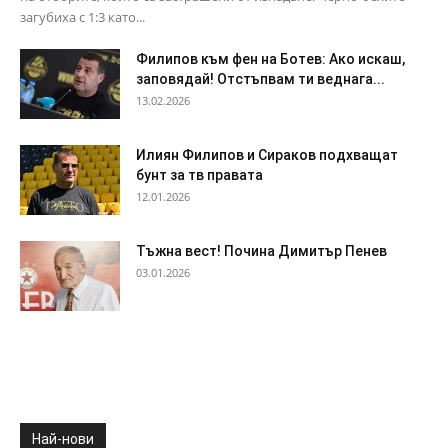
загубиха с 1:3 като...
Филипов към фен на Ботев: Ако искаш,
заповядай! Отстъпвам ти веднага...
13.02.2026
Илиян Филипов и Сираков подхващат
бунт за тв правата
12.01.2026
Тъжна вест! Почина Димитър Пенев
03.01.2026
Най-нови