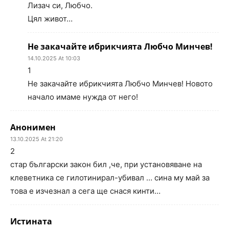
Лизач си, Любчо.
Цял живот…
Не закачайте ибрикчията Любчо Минчев!
14.10.2025 At 10:03
1
Не закачайте ибрикчията Любчо Минчев! Новото
начало имаме нужда от него!
Анонимен
13.10.2025 At 21:20
2
стар български закон бил ,че, при установяване на
клеветника се гилотинирал-убивал … сина му май за
това е изчезнал а сега ще снася кинти…
Истината