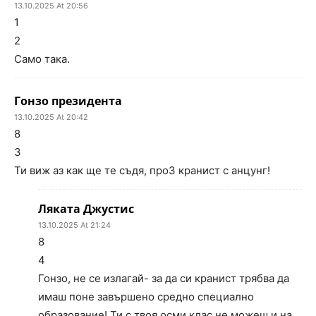
13.10.2025 At 20:56
1
2
Само така.
Гонзо президента
13.10.2025 At 20:42
8
3
Ти виж аз как ще те съдя, проЗ кранист с анцунг!
Ляката Джустис
13.10.2025 At 21:24
8
4
Гонзо, не се излагай- за да си кранист трябва да
имаш поне завършено средно специално
образование! Ти с твоя осми клас не можеш и на