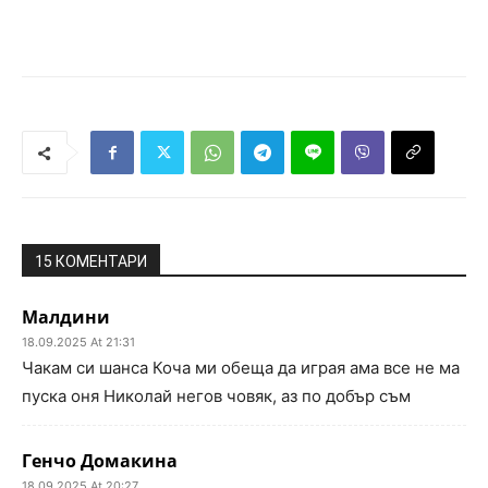
15 КОМЕНТАРИ
Малдини
18.09.2025 At 21:31
Чакам си шанса Коча ми обеща да играя ама все не ма
пуска оня Николай негов човяк, аз по добър съм
Генчо Домакина
18.09.2025 At 20:27