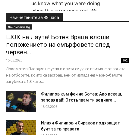
Най-четените за 48 часа
Локомотив Пд
ШОК на Лаута! Ботев Враца влоши
положението на смърфовете след
червен...
15.05.2025
102
Локомотив Пловдив не успя в опита си да се измъкне от зоната
на отборите, които са застрашени от изпадане! Черно-белите
загубиха с 1:3 като...
Филипов към фен на Ботев: Ако искаш,
заповядай! Отстъпвам ти веднага...
13.02.2026
Илиян Филипов и Сираков подхващат
бунт за тв правата