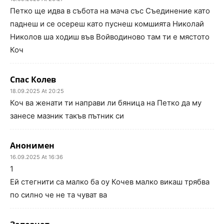
Петко ще идва в събота на мача със Съединение като
паднеш и се осереш като пуснеш комшията Николай
Николов ша ходиш във Войводиново там ти е мястото
Коч
Спас Колев
18.09.2025 At 20:25
Коч ва женати ти направи ли бяница на Петко да му
занесе мазник такъв пътник си
Анонимен
16.09.2025 At 16:36
1
Ей стегнити са малко ба оу Кочев малко викаш трябва
по силно че не та чуват ва