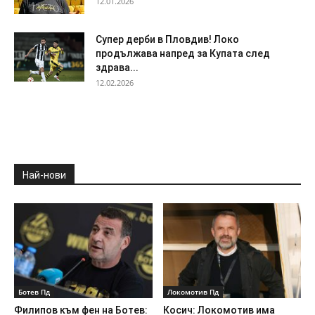
12.01.2026
Супер дерби в Пловдив! Локо
продължава напред за Купата след
здрава...
12.02.2026
Най-нови
Ботев Пд
Локомотив Пд
Филипов към фен на Ботев:
Косич: Локомотив има