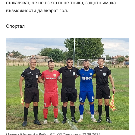
съжаляват, че не взеха поне точка, защото имаха
възможности да вкарат гол.
Спортал
Марица (Милево) – Ямбол 0:1, ЮИ Трета лига, 13.09.2025