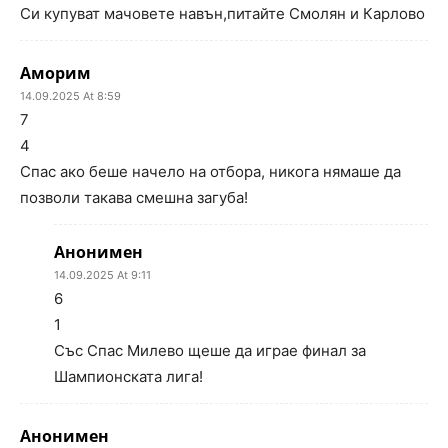
Си купуват мачовете навън,питайте Смолян и Карлово
Аморим
14.09.2025 At 8:59
7
4
Спас ако беше начело на отбора, никога нямаше да
позволи такава смешна загуба!
Анонимен
14.09.2025 At 9:11
6
1
Със Спас Милево щеше да играе финал за
Шампионската лига!
Анонимен