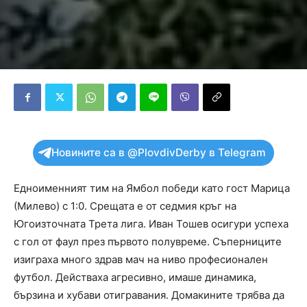
Новините са в @PlovdivDerby в Telegram
Едноименният тим на Ямбол победи като гост Марица
(Милево) с 1:0. Срещата е от сeдмия кръг на
Югоизточната Трета лига. Иван Тошев осигури успеха
с гол от фаул през първото полувреме. Съперниците
изиграха много здрав мач на ниво професионален
футбол. Действаха агресивно, имаше динамика,
бързина и хубави отигравания. Домакините трябва да