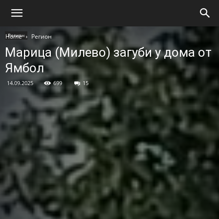
Регион
Home
Регион
Марица (Милево) загуби у дома от
Ямбол
14.09.2025
699
15