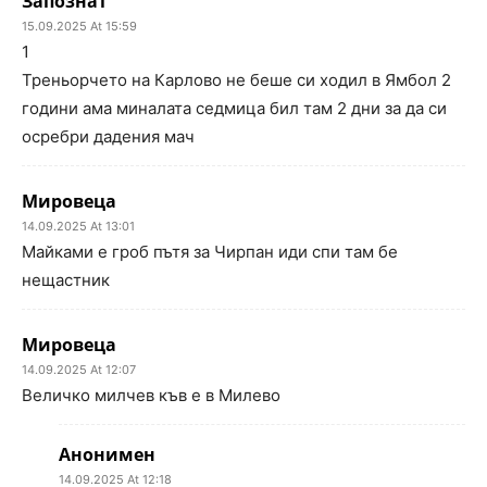
Запознат
15.09.2025 At 15:59
1
Треньорчето на Карлово не беше си ходил в Ямбол 2
години ама миналата седмица бил там 2 дни за да си
осребри дадения мач
Мировеца
14.09.2025 At 13:01
Майками е гроб пътя за Чирпан иди спи там бе
нещастник
Мировеца
14.09.2025 At 12:07
Величко милчев къв е в Милево
Анонимен
14.09.2025 At 12:18