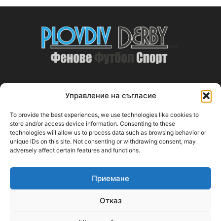
Управление на съгласие
ABOUT US
To provide the best experiences, we use technologies like cookies to
PlovdivDerby.com е първата пловдивска изцяло футболна
store and/or access device information. Consenting to these
technologies will allow us to process data such as browsing behavior or
медия!
unique IDs on this site. Not consenting or withdrawing consent, may
adversely affect certain features and functions.
Свържи се с нас:
plovdivderby.com@gmail.com
Приемане
FOLLOW US
Отказ