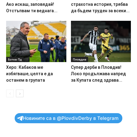
Ако искаш, заповядай!
страхотна история, трябва
Отстъпвам ти веднага...
да бъдем труден за всеки...
Ботев Пд
Пловдив
Херо: Кабаков ме
Супер дерби в Пловдив!
избягваше, целта е да
Локо продължава напред
останем в групата
за Купата след здрава...
Новините са в @PlovdivDerby в Telegram