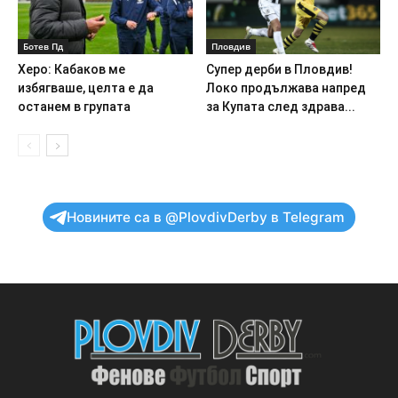
Ботев Пд
Пловдив
Херо: Кабаков ме
Супер дерби в Пловдив!
избягваше, целта е да
Локо продължава напред
останем в групата
за Купата след здрава...
Новините са в @PlovdivDerby в Telegram