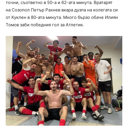
точни, съответно в 50-а и 62-ата минута. Вратарят
на Созопол Петър Рахнев вкара дузпа на колегата си
от Куклен в 80-ата минута. Много бързо обаче Илиян
Томов заби победния гол за Атлетик.