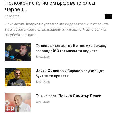
положението на смърфовете след
червен...
15.05.2025
102
Локомотив Пловдив не успя в опита си да се измъкне от зоната
на отборите, които са застрашени от изпадане! Черно-белите
загубиха с 1:3 като...
Филипов към фен на Ботев: Ако искаш,
заповядай! Отстъпвам ти веднага...
13.02.2026
Илиян Филипов и Сираков подхващат
бунт за тв правата
12.01.2026
Тъжна вест! Почина Димитър Пенев
03.01.2026