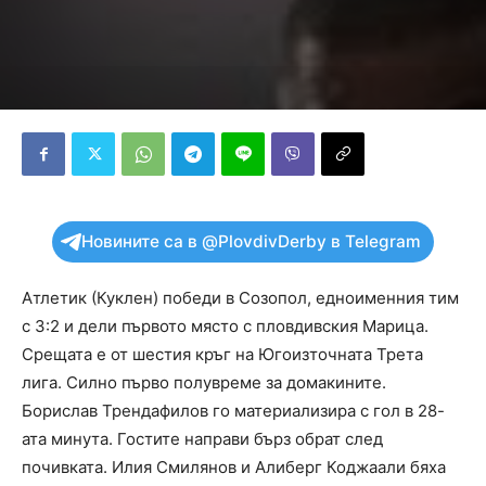
Новините са в @PlovdivDerby в Telegram
Атлетик (Куклен) победи в Созопол, едноименния тим
с 3:2 и дели първото място с пловдивския Марица.
Срещата е от шестия кръг на Югоизточната Трета
лига. Силно първо полувреме за домакините.
Борислав Трендафилов го материализира с гол в 28-
ата минута. Гостите направи бърз обрат след
почивката. Илия Смилянов и Алиберг Коджаали бяха