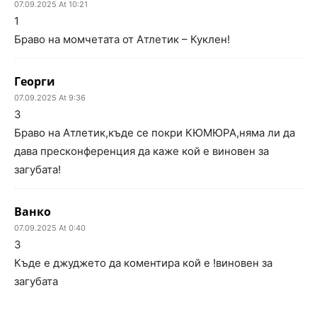
07.09.2025 At 10:21
1
Браво на момчетата от Атлетик – Куклен!
Георги
07.09.2025 At 9:36
3
Браво на Атлетик,къде се покри КЮМЮРА,няма ли да
дава пресконференция да каже кой е виновен за
загубата!
Ванко
07.09.2025 At 0:40
3
Къде е джуджето да коментира кой е !виновен за
загубата