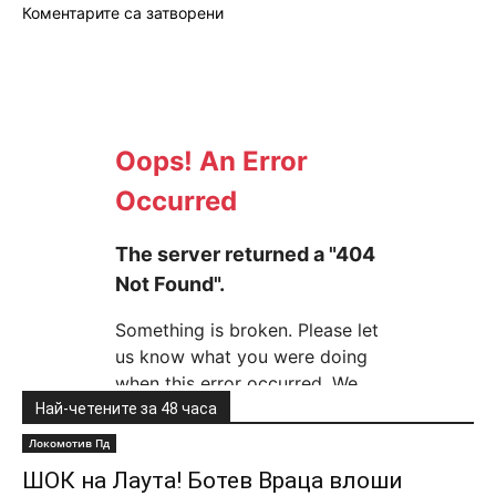
Коментарите са затворени
Най-четените за 48 часа
Локомотив Пд
ШОК на Лаута! Ботев Враца влоши