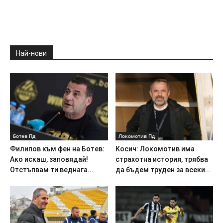
Най-нови
Ботев Пд
Локомотив Пд
Филипов към фен на Ботев:
Косич: Локомотив има
Ако искаш, заповядай!
страхотна история, трябва
Отстъпвам ти веднага...
да бъдем труден за всеки...