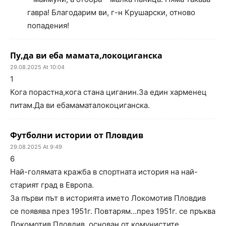
гавра! Благодарим ви, г-н Крушарски, отново
попадения!
Пу,да ви еба мамата,локоциганска
29.08.2025 At 10:04
1
Кога порастна,кога стана циганин.За един харменец
питам.Да ви ебамаматалокоциганска.
Футболни истории от Пловдив
29.08.2025 At 9:49
6
Най-голямата кражба в спортната история на най-
старият град в Европа.
За първи път в историята името Локомотив Пловдив
се появява през 1951г. Повтарям…през 1951г. се пръква
Локомотив Пловдив, основан от комунистите