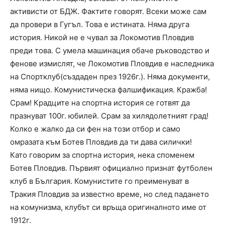
активисти от БДЖ. Фактите говорят. Всеки може сам
да провери в Гугъл. Това е истината. Няма друга
история. Никой не е чувал за Локомотив Пловдив
преди това. С умела машинация обаче ръководство и
фенове измислят, че Локомотив Пловдив е наследника
на Спортклуб(създаден през 1926г.). Няма документи,
няма нищо. Комунистическа фалшификация. Кражба!
Срам! Крадците на спортна история се готвят да
празнуват 100г. юбилей. Срам за хилядолетният град!
Колко е жалко да си фен на този отбор и само
омразата към Ботев Пловдив да ти дава силички!
Като говорим за спортна история, нека споменем
Ботев Пловдив. Първият официално признат футболен
клуб в България. Комунистите го преименуват в
Тракия Пловдив за известно време, но след падането
на комунизма, клубът си връща оригиналното име от
1912г.