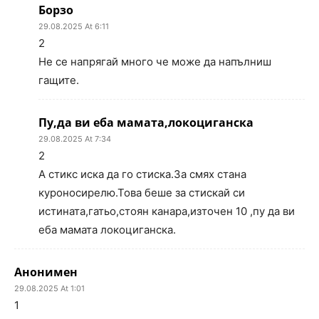
Борзо
29.08.2025 At 6:11
2
Не се напрягай много че може да напълниш
гащите.
Пу,да ви еба мамата,локоциганска
29.08.2025 At 7:34
2
А стикс иска да го стиска.За смях стана
куроносирелю.Това беше за стискай си
истината,гатьо,стоян канара,източен 10 ,пу да ви
еба мамата локоциганска.
Анонимен
29.08.2025 At 1:01
1