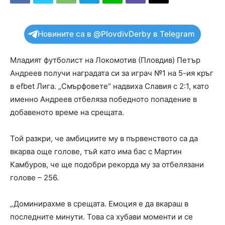
Новините са в @PlovdivDerby в Telegram
Младият футболист на Локомотив (Пловдив) Петър
Андреев получи наградата си за играч №1 на 5-ия кръг
в efbet Лига. „Смърфовете“ надвиха Славия с 2:1, като
именно Андреев отбеляза победното попадение в
добавеното време на срещата.
Той разкри, че амбициите му в първенството са да
вкарва още голове, тъй като има бас с Мартин
Камбуров, че ще подобри рекорда му за отбелязани
голове – 256.
„Доминирахме в срещата. Емоция е да вкараш в
последните минути. Това са хубави моменти и се