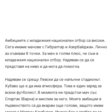
Амбициите с младежкия национален отбор са високи.
Сега имаме мачове с Гибралтар и Азербайджан. Лично
аз очаквам 6 точки. За мен е голям плюс, че съм в
младежкия национален отбор. Надявам се да се
представя на ниво и да мога да помогна.
Надявам се срещу Левски да се напълни стадионът.
Хубаво ще е да има атмосфера. Това е един заряд за
всеки футболист. В момента ни предстои мач със
Спартак (Варна) и мислим за него. Моите амбиции в
първенството са да вкарам още голове, защото имам
мисия с Мартин Камбуров. Имаме бас и трябва да го