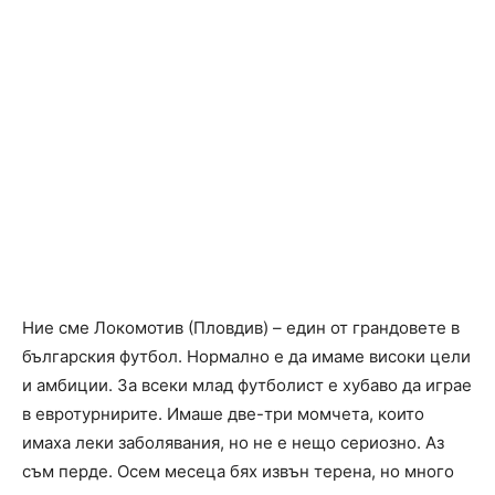
Ние сме Локомотив (Пловдив) – един от грандовете в
българския футбол. Нормално е да имаме високи цели
и амбиции. За всеки млад футболист е хубаво да играе
в евротурнирите. Имаше две-три момчета, които
имаха леки заболявания, но не е нещо сериозно. Аз
съм перде. Осем месеца бях извън терена, но много