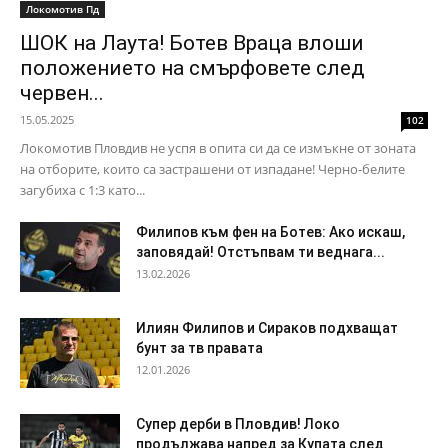
Локомотив Пд
ШОК на Лаута! Ботев Враца влоши
положението на смърфовете след
червен...
15.05.2025
102
Локомотив Пловдив не успя в опита си да се измъкне от зоната
на отборите, които са застрашени от изпадане! Черно-белите
загубиха с 1:3 като...
Филипов към фен на Ботев: Ако искаш,
заповядай! Отстъпвам ти веднага...
13.02.2026
Илиян Филипов и Сираков подхващат
бунт за тв правата
12.01.2026
Супер дерби в Пловдив! Локо
продължава напред за Купата след