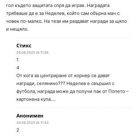
гол където защитата спря да играе. Наградата
трябваше да е за Неделев, който сам обърна мач с
човек по-малко. На тези им раздават награди за щяло
и нещяло.
Стикс
29.08.2025 At 11:26
1
4
От кога за центриране от корнер се дават
награди, селянино??? Неделев е свършил с
футбола, награда може да получи пак от Попето –
картонена купа….
Анонимен
29.08.2025 At 11:43
2