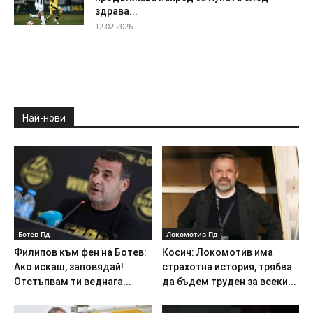
здрава...
12.02.2026
Най-нови
Ботев Пд
Локомотив Пд
Филипов към фен на Ботев:
Косич: Локомотив има
Ако искаш, заповядай!
страхотна история, трябва
Отстъпвам ти веднага...
да бъдем труден за всеки...