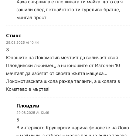
Хаха свършила е плешивата ти майка щото са я
зашили след петнайстото ти гуреливо братче,
мангал прост
Стикс
29.08.2025 At 10:44
3
Юношите на Локомотив мечтаят да величаят своя
Пловдивски любимец, а на юношите от Източен 10
мечтаят да избягат от своята жълта мащеха…
Локомотивската школа ражда таланти, а школата в
Коматево е мъртва!
Пловдив
29.08.2025 At 12:49
5
В интервюто Крушарски нарича феновете на Локо
– маймуни, а отбора – малка паница. Няма такава