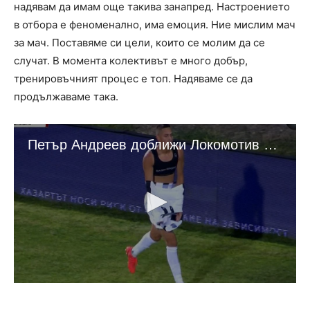
надявам да имам още такива занапред. Настроението
в отбора е феноменално, има емоция. Ние мислим мач
за мач. Поставяме си цели, които се молим да се
случат. В момента колективът е много добър,
тренировъчният процес е топ. Надяваме се да
продължаваме така.