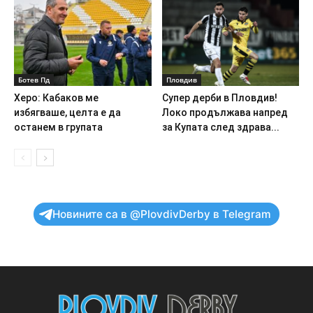
Ботев Пд
Пловдив
Херо: Кабаков ме
Супер дерби в Пловдив!
избягваше, целта е да
Локо продължава напред
останем в групата
за Купата след здрава...
Новините са в @PlovdivDerby в Telegram