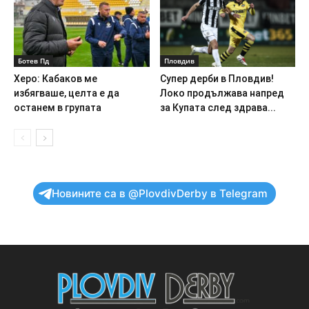
Ботев Пд
Пловдив
Херо: Кабаков ме
Супер дерби в Пловдив!
избягваше, целта е да
Локо продължава напред
останем в групата
за Купата след здрава...
Новините са в @PlovdivDerby в Telegram