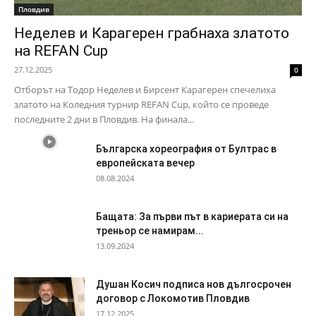
Пловдив
Неделев и Карагерен грабнаха златото
на REFAN Cup
27.12.2025
0
Отборът на Тодор Неделев и Бирсент Карагерен спечелиха
златото на Коледния турнир REFAN Cup, който се проведе
последните 2 дни в Пловдив. На финала...
Българска хореография от Бултрас в
европейската вечер
08.08.2024
Бащата: За първи път в кариерата си на
треньор се намирам...
13.09.2024
Душан Косич подписа нов дългосрочен
договор с Локомотив Пловдив
17.12.2025