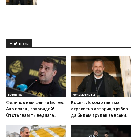
Най-нови
Ботев Пд
Локомотив Пд
Филипов към фен на Ботев:
Косич: Локомотив има
Ако искаш, заповядай!
страхотна история, трябва
Отстъпвам ти веднага...
да бъдем труден за всеки...