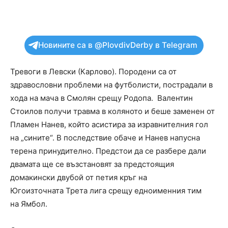
Новините са в @PlovdivDerby в Telegram
Тревоги в Левски (Карлово). Породени са от
здравословни проблеми на футболисти, пострадали в
хода на мача в Смолян срещу Родопа. Валентин
Стоилов получи травма в коляното и беше заменен от
Пламен Нанев, който асистира за изравнителния гол
на „сините“. В последствие обаче и Нанев напусна
терена принудително. Предстои да се разбере дали
двамата ще се възстановят за предстоящия
домакински двубой от петия кръг на
Югоизточната Трета лига срещу едноименния тим
на Ямбол.