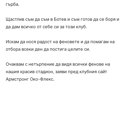
гърба.
Щастлив съм да съм в Ботев и съм готов да се боря и
да дам всичко от себе си за този клуб.
Искам да нося радост на феновете и да помагам на
отбора всеки ден да постига целите си.
Очаквам с нетърпение да видя всички фенове на
нашия красив стадион, заяви пред клубния сайт
Армстронг Око-Флекс.