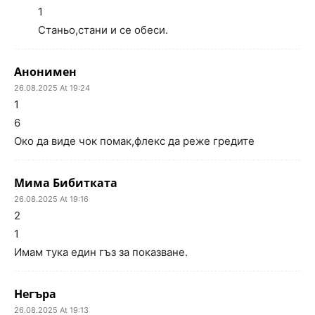
1
Станьо,стани и се обеси.
Анонимен
26.08.2025 At 19:24
1
6
Око да виде чок помак,флекс да реже гредите
Мима Бибитката
26.08.2025 At 19:16
2
1
Имам тука един гъз за показване.
Негъра
26.08.2025 At 19:13