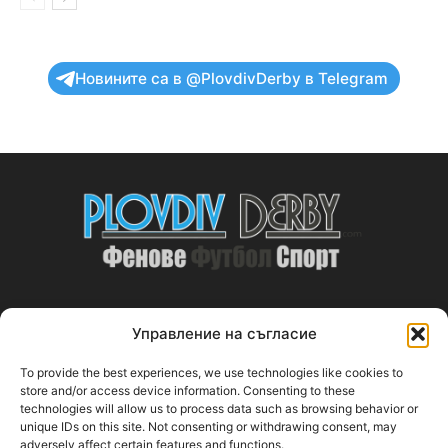
Новините са в @PlovdivDerby в Telegram
Управление на съгласие
ABOUT US
To provide the best experiences, we use technologies like cookies to
PlovdivDerby.com е първата пловдивска изцяло футболна
store and/or access device information. Consenting to these
technologies will allow us to process data such as browsing behavior or
медия!
unique IDs on this site. Not consenting or withdrawing consent, may
adversely affect certain features and functions.