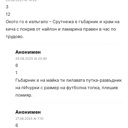
26.08.2025 At 19:28
3
12
Окото го е излъгало – Срутнежа е гъбарник и храм на
кича с покрив от найлон и ламарина правен в час по
трудово.
Анонимен
26.08.2025 At 20:40
6
1
Гъбарник е на майка ти лилавата путка-развъдник
на пИчурки с размер на футболна топка, плешив
помияр.
Анонимен
27.08.2025 At 7:10
6