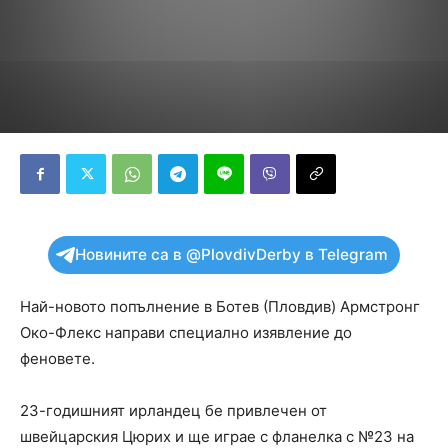
Новините са в @PlovdivDerby в Telegram
Най-новото попълнение в Ботев (Пловдив) Армстронг
Око-Флекс направи специално изявление до
феновете.
23-годишният ирландец бе привлечен от
швейцарския Цюрих и ще играе с фланелка с №23 на