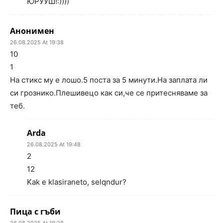
ЮРУУШ!:))))
Анонимен
26.08.2025 At 19:38
10
1
На стикс му е лошо.5 поста за 5 минути.На заплата ли
си грознико.Плешивецо как си,че се притесняваме за
теб.
Arda
26.08.2025 At 19:48
2
12
Kak e klasiraneto, selqndur?
Пица с гъби