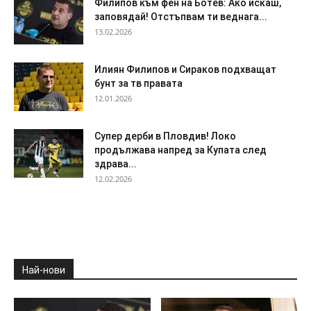
Филипов към фен на Ботев: Ако искаш,
заповядай! Отстъпвам ти веднага...
13.02.2026
Илиян Филипов и Сираков подхващат
бунт за тв правата
12.01.2026
Супер дерби в Пловдив! Локо
продължава напред за Купата след
здрава...
12.02.2026
Най-нови