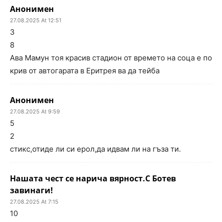
Анонимен
27.08.2025 At 12:51
3
8
Ава Мамун тоя красив стадион от времето на соца е по
крив от автогарата в Еритрея ва да тейба
Анонимен
27.08.2025 At 9:59
5
2
стикс,отиде ли си ерол,да идвам ли на гъза ти.
Нашата чест се нарича вярност.С Ботев
завинаги!
27.08.2025 At 7:15
10