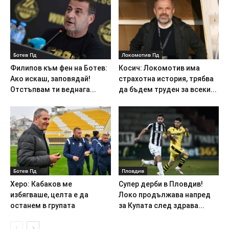
Ботев Пд
Локомотив Пд
Филипов към фен на Ботев:
Косич: Локомотив има
Ако искаш, заповядай!
страхотна история, трябва
Отстъпвам ти веднага...
да бъдем труден за всеки...
Ботев Пд
Пловдив
Херо: Кабаков ме
Супер дерби в Пловдив!
избягваше, целта е да
Локо продължава напред
останем в групата
за Купата след здрава...