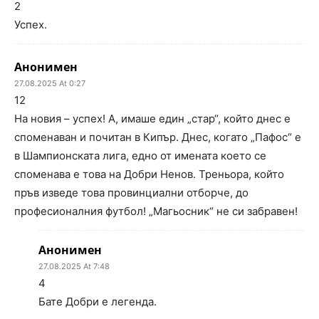
2
Успех.
Анонимен
27.08.2025 At 0:27
12
На новия – успех! А, имаше един „стар“, който днес е
споменаван и почитан в Кипър. Днес, когато „Пафос“ е
в Шампионската лига, едно от имената което се
споменава е това на Добри Ненов. Треньора, който
пръв изведе това провинциални отборче, до
професионалния футбол! „Магьосник“ не си забравен!
Анонимен
27.08.2025 At 7:48
4
Бате Добри е легенда.