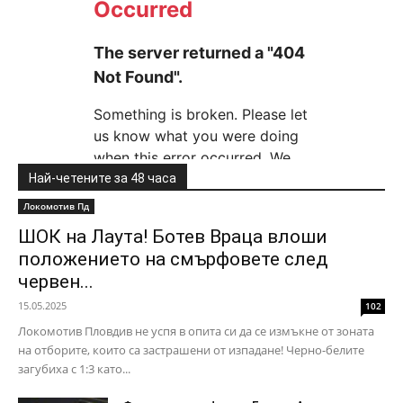
Най-четените за 48 часа
Локомотив Пд
ШОК на Лаута! Ботев Враца влоши
положението на смърфовете след
червен...
15.05.2025
102
Локомотив Пловдив не успя в опита си да се измъкне от зоната
на отборите, които са застрашени от изпадане! Черно-белите
загубиха с 1:3 като...