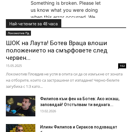
Най-четените за 48 часа
Локомотив Пд
ШОК на Лаута! Ботев Враца влоши
положението на смърфовете след
червен...
15.05.2025
102
Локомотив Пловдив не успя в опита си да се измъкне от зоната
на отборите, които са застрашени от изпадане! Черно-белите
загубиха с 1:3 като...
Филипов към фен на Ботев: Ако искаш,
заповядай! Отстъпвам ти веднага...
13.02.2026
Илиян Филипов и Сираков подхващат