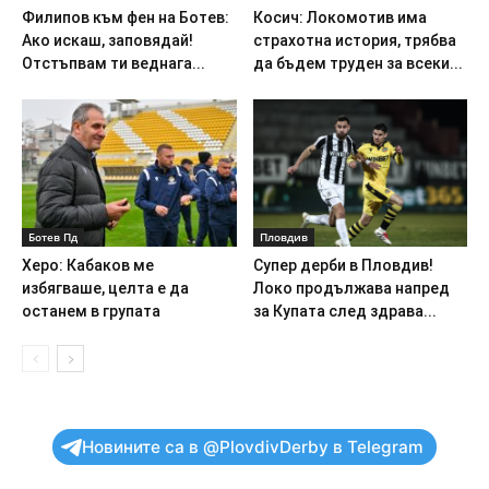
Филипов към фен на Ботев:
Косич: Локомотив има
Ако искаш, заповядай!
страхотна история, трябва
Отстъпвам ти веднага...
да бъдем труден за всеки...
Ботев Пд
Пловдив
Херо: Кабаков ме
Супер дерби в Пловдив!
избягваше, целта е да
Локо продължава напред
останем в групата
за Купата след здрава...
Новините са в @PlovdivDerby в Telegram