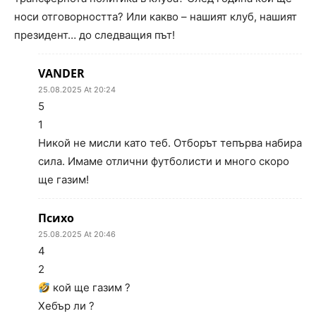
носи отговорността? Или какво – нашият клуб, нашият
президент… до следващия път!
VANDER
25.08.2025 At 20:24
5
1
Никой не мисли като теб. Отборът тепърва набира
сила. Имаме отлични футболисти и много скоро
ще газим!
Психо
25.08.2025 At 20:46
4
2
кой ще газим ?
Хебър ли ?