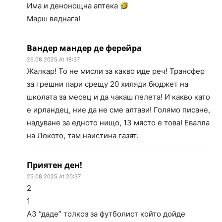
Има и денонощна аптека
Марш веднага!
Вандер мандер де ферейра
26.08.2025 At 18:37
Жалкар! То не мисли за какво иде реч! Трансфер
за грешни пари срещу 20 хиляди бюджет на
школата за месец и да чакаш пелета! И какво като
е ирландец, ние да не сме алтави! Голямо писане,
надуване за едното нищо, 13 място е това! Евалла
на Локото, там наистина газят.
Приятен ден!
25.08.2025 At 20:37
2
1
АЗ “даде” толкоз за футболист който дойде