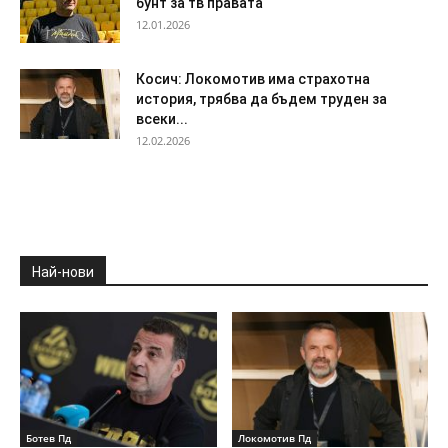
бунт за тв правата
12.01.2026
Косич: Локомотив има страхотна
история, трябва да бъдем труден за
всеки...
12.02.2026
Най-нови
Ботев Пд
Локомотив Пд