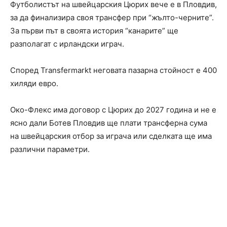
Футболистът на швейцарския Цюрих вече е в Пловдив,
за да финализира своя трансфер при “жълто-черните”.
За първи път в своята история “канарите” ще
разполагат с ирландски играч.
Според Transfermarkt неговата пазарна стойност е 400
хиляди евро.
Око-Флекс има договор с Цюрих до 2027 година и не е
ясно дали Ботев Пловдив ще плати трансферна сума
на швейцарския отбор за играча или сделката ще има
различни параметри.