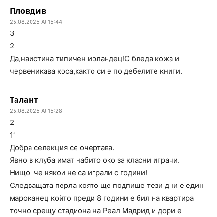
Пловдив
25.08.2025 At 15:44
3
2
Да,наистина типичен ирландец!С бледа кожа и
червеникава коса,както си е по дебелите книги.
Талант
25.08.2025 At 15:28
2
11
Добра селекция се очертава.
Явно в клуба имат набито око за класни играчи.
Нищо, че някои не са играли с години!
Следващата перла която ще подпише тези дни е един
мароканец който преди 8 години е бил на квартира
точно срещу стадиона на Реал Мадрид и дори е