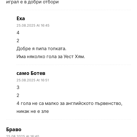
играл е в добри отбори
Еха
25.08.2025 At 16:45
4
2
Добре я пипа топката.
Има няколко гола за Уест Хям.
само Ботев
25.08.2025 At 16:51
3
2
4 гола не са малко за английското първенство,
никак не е зле
Браво
25.08.2025 At 16:40