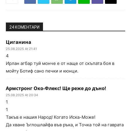
24 КОМЕНТАРИ
Циганина
25.08.2025 At 21:41
4
Ирлан агбар туй монче е от наще от скъпата боя в
мойту Ботиф сано печки и кюнци.
Армстронг Око-Флекс! Ще реже до дъно!
25.08.2025 At 20:34
1
1
Такъв е нашия Народ! Когато Иска-Може!
Да хване Ъглошлайфа във ръка, и Точка той на гаврата