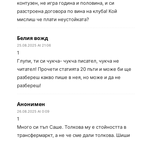
контузен, не игра година и половина, и си
разстроена договора по вина на клуба! Кой
мислиш че плати неустойката?
Белия вожд
25.08.2025 At 21:06
1
Глупи, ти си чукча- чукча писател, чукча не
читател! Прочети статията 20 пъти и може би ще
разбереш какво пише в нея, но може и да не
разбереш!
Анонимен
26.08.2025 At 0:09
1
Много си тъп Саше. Толкова му е стойността в
трансфермаркт, а не че сме дали толкова. Шиши