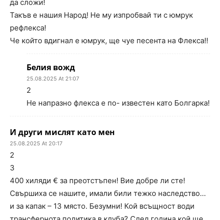
да сложи!
Такъв е нашия Народ! Не му изпробвай ти с юмрук
рефлекса!
Че който вдигнал е юмрук, ще чуе песента на Флекса!!
Белия вожд
25.08.2025 At 21:07
2
Не напразно флекса е по- известен като Болгарка!
И други мислят като мен
25.08.2025 At 20:17
2
3
400 хиляди € за преотстъпен! Вие добре ли сте!
Свършиха се нашите, имали били тежко наследство…
и за капак – 13 място. Безумни! Кой всъщност води
трансфернота политика в клуба? След година кой ще