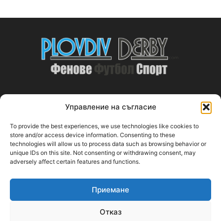
Управление на съгласие
ABOUT US
To provide the best experiences, we use technologies like cookies to
PlovdivDerby.com е първата пловдивска изцяло футболна
store and/or access device information. Consenting to these
technologies will allow us to process data such as browsing behavior or
медия!
unique IDs on this site. Not consenting or withdrawing consent, may
adversely affect certain features and functions.
Свържи се с нас:
plovdivderby.com@gmail.com
Приемане
FOLLOW US
Отказ