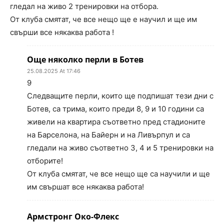
гледал на живо 2 тренировки на отбора.
От клуба смятат, че все нещо ще е научил и ще им
свърши все някаква работа !
Още няколко перли в Ботев
25.08.2025 At 17:46
9
Следващите перли, които ще подпишат тези дни с
Ботев, са трима, които преди 8, 9 и 10 години са
живели на квартира съответно пред стадионите
на Барселона, на Байерн и на Ливърпул и са
гледали на живо съответно 3, 4 и 5 тренировки на
отборите!
От клуба смятат, че все нещо ще са научили и ще
им свършат все някаква работа!
Армстронг Око-Флекс