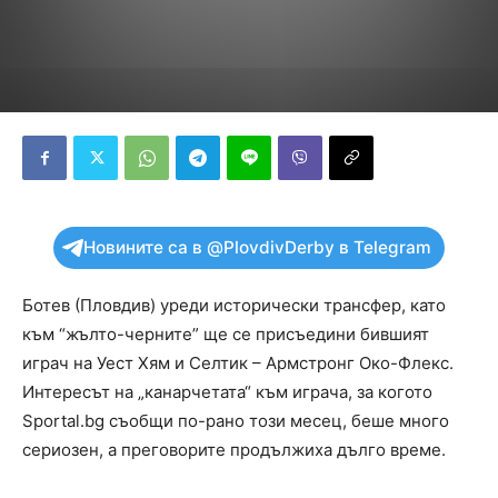
Новините са в @PlovdivDerby в Telegram
Ботев (Пловдив) уреди исторически трансфер, като
към “жълто-черните” ще се присъедини бившият
играч на Уест Хям и Селтик – Армстронг Око-Флекс.
Интересът на „канарчетата“ към играча, за когото
Sportal.bg съобщи по-рано този месец, беше много
сериозен, а преговорите продължиха дълго време.