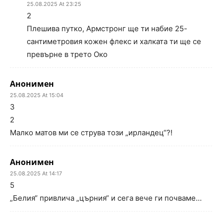
25.08.2025 At 23:25
2
Плешива путко, Армстронг ще ти набие 25-
сантиметровия кожен флекс и халката ти ще се
превърне в трето Око
Анонимен
25.08.2025 At 15:04
3
2
Малко матов ми се струва този „ирландец“?!
Анонимен
25.08.2025 At 14:17
5
„Белия“ привлича „църния“ и сега вече ги почваме…