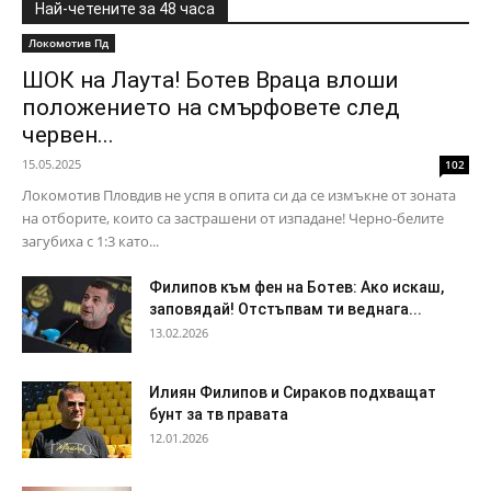
Най-четените за 48 часа
Локомотив Пд
ШОК на Лаута! Ботев Враца влоши
положението на смърфовете след
червен...
15.05.2025
102
Локомотив Пловдив не успя в опита си да се измъкне от зоната
на отборите, които са застрашени от изпадане! Черно-белите
загубиха с 1:3 като...
Филипов към фен на Ботев: Ако искаш,
заповядай! Отстъпвам ти веднага...
13.02.2026
Илиян Филипов и Сираков подхващат
бунт за тв правата
12.01.2026