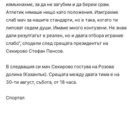
измъкнахме, за да не загубим и да берем срам.
Атлетик нямаше нищо като положения. Изиграхме
слаб мач за нашите стандарти, но е така, когато ти
липсват седем души. Имаме много контузени. Не знам
дали резултатът е реален, но и двата отбора играхме
слабо“, сподели след срещата президентът на
Секирово Стефан Пенсов.
В следващия си мач Секирово гостува на Розова
долина (Казанлък). Срещата между двата тима е на
30-ти август, събота, от 18 часа.
Спортал