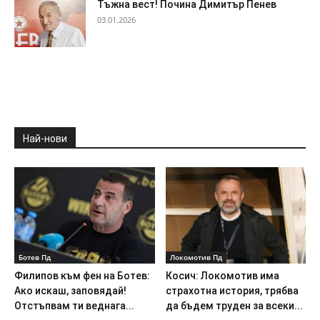
Тъжна вест! Почина Димитър Пенев
03.01.2026
Най-нови
Ботев Пд
Локомотив Пд
Филипов към фен на Ботев:
Косич: Локомотив има
Ако искаш, заповядай!
страхотна история, трябва
Отстъпвам ти веднага...
да бъдем труден за всеки...