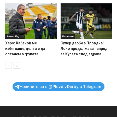
Ботев Пд
Пловдив
Херо: Кабаков ме
Супер дерби в Пловдив!
избягваше, целта е да
Локо продължава напред
останем в групата
за Купата след здрава...
Новините са в @PlovdivDerby в Telegram