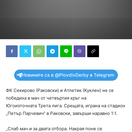
Новините са в @PlovdivDerby в Telegram
ФК Секирово (Раковски) и Атлетик (Куклен) не се
победиха в мач от четвъртия кръг на
Югоизточната Трета лига. Срещата, играна на стадион
„Петър Парчевич“ в Раковски, завърши наравно 1:1.
„Слаб мач и за двата отбора. Накрая поне се