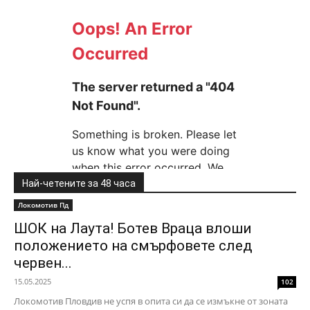
Най-четените за 48 часа
Локомотив Пд
ШОК на Лаута! Ботев Враца влоши
положението на смърфовете след
червен...
15.05.2025
102
Локомотив Пловдив не успя в опита си да се измъкне от зоната