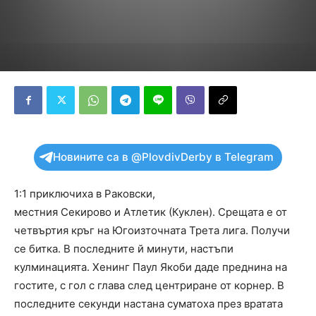
Новините са в @PlovdivDerby в Telegram
1:1 приключиха в Раковски,
местния Секирово и Атлетик (Куклен). Срещата е от
четвъртия кръг на Югоизточната Трета лига. Получи
се битка. В последните й минути, настъпи
кулминацията. Хенинг Паул Якоби даде преднина на
гостите, с гол с глава след центриране от корнер. В
последните секунди настана суматоха през вратата