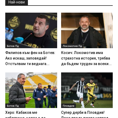
Най-нови
Ботев Пд
Локомотив Пд
Филипов към фен на Ботев:
Косич: Локомотив има
Ако искаш, заповядай!
страхотна история, трябва
Отстъпвам ти веднага...
да бъдем труден за всеки...
Ботев Пд
Пловдив
Херо: Кабаков ме
Супер дерби в Пловдив!