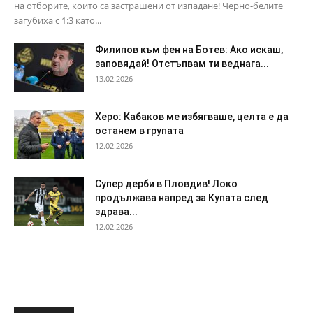
на отборите, които са застрашени от изпадане! Черно-белите
загубиха с 1:3 като...
Филипов към фен на Ботев: Ако искаш,
заповядай! Отстъпвам ти веднага...
13.02.2026
Херо: Кабаков ме избягваше, целта е да
останем в групата
12.02.2026
Супер дерби в Пловдив! Локо
продължава напред за Купата след
здрава...
12.02.2026