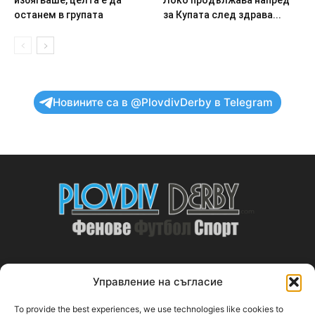
избягваше, целта е да
Локо продължава напред
останем в групата
за Купата след здрава...
Новините са в @PlovdivDerby в Telegram
Управление на съгласие
ABOUT US
To provide the best experiences, we use technologies like cookies to