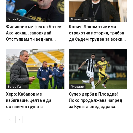
Ботев Пд
Локомотив Пд
Филипов към фен на Ботев:
Косич: Локомотив има
Ако искаш, заповядай!
страхотна история, трябва
Отстъпвам ти веднага...
да бъдем труден за всеки...
Ботев Пд
Пловдив
Херо: Кабаков ме
Супер дерби в Пловдив!
избягваше, целта е да
Локо продължава напред
останем в групата
за Купата след здрава...