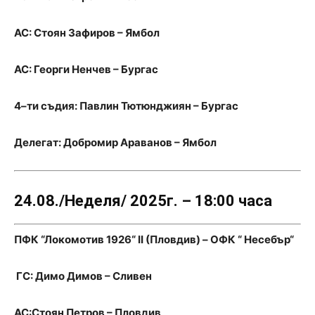
АС: Стоян Зафиров – Ямбол
АС: Георги Ненчев – Бургас
4–ти съдия: Павлин Тютюнджиян – Бургас
Делегат: Добромир Араванов – Ямбол
24.08./Неделя/ 2025г. – 18:00 часа
ПФК “Локомотив 1926“ II (Пловдив) – ОФК “ Несебър“
ГС: Димо Димов – Сливен
АС:Стоян Петров – Пловдив