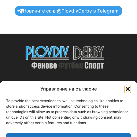
Новините са в @PlovdivDerby в Telegram
Управление на съгласие
ABOUT US
To provide the best experiences, we use technologies like cookies to
PlovdivDerby.com е първата пловдивска изцяло футболна
store and/or access device information. Consenting to these
technologies will allow us to process data such as browsing behavior or
медия!
unique IDs on this site. Not consenting or withdrawing consent, may
adversely affect certain features and functions.
Свържи се с нас:
plovdivderby.com@gmail.com