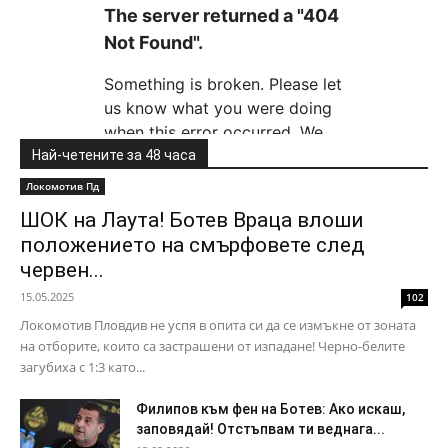
Най-четените за 48 часа
Локомотив Пд
ШОК на Лаута! Ботев Враца влоши
положението на смърфовете след
червен...
15.05.2025
102
Локомотив Пловдив не успя в опита си да се измъкне от зоната
на отборите, които са застрашени от изпадане! Черно-белите
загубиха с 1:3 като...
Филипов към фен на Ботев: Ако искаш,
заповядай! Отстъпвам ти веднага...