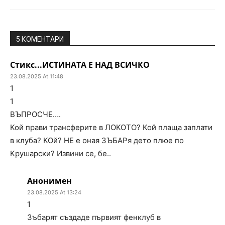
5 КОМЕНТАРИ
Стикс...ИСТИНАТА Е НАД ВСИЧКО
23.08.2025 At 11:48
1
1
ВЪПРОСЧЕ….
Кой прави трансферите в ЛОКОТО? Кой плаща заплати
в клуба? КОй? НЕ е оная ЗЪБАРя дето плюе по
Крушарски? Извини се, бе..
Анонимен
23.08.2025 At 13:24
1
Зъбарят създаде първият фенклуб в