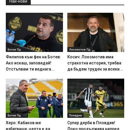
Най-нови
Ботев Пд
Локомотив Пд
Филипов към фен на Ботев:
Косич: Локомотив има
Ако искаш, заповядай!
страхотна история, трябва
Отстъпвам ти веднага...
да бъдем труден за всеки...
Ботев Пд
Пловдив
Херо: Кабаков ме
Супер дерби в Пловдив!
избягваше, целта е да
Локо продължава напред