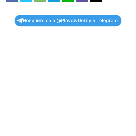
Новините са в @PlovdivDerby в Telegram