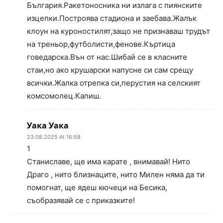
България.Ракетоносника ни излага с пиянските
изцепки.Построява стадиона и заебава.Жалък
клоун на куроностилят,защо не признаваш трудът
на треньор,футболисти,фенове.Къртица
говедарска.Вън от нас.Шибай се в класните
стаи,но ако крушарски напусне си сам срещу
всички.Жалка отрепка си,перустия на селският
комсомолец.Капиш.
Уака Уака
23.08.2025 At 16:58
1
Станиславе, ще има карате , внимавай! Нито
Драго , нито близнаците, нито Милен няма да ти
помогнат, ще ядеш кючеци на Бесика,
съобразявай се с приказките!