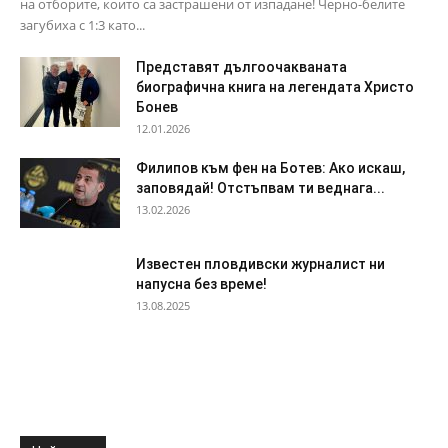
на отборите, които са застрашени от изпадане! Черно-белите
загубиха с 1:3 като...
Представят дългоочакваната
биографична книга на легендата Христо
Бонев
12.01.2026
Филипов към фен на Ботев: Ако искаш,
заповядай! Отстъпвам ти веднага...
13.02.2026
Известен пловдивски журналист ни
напусна без време!
13.08.2025