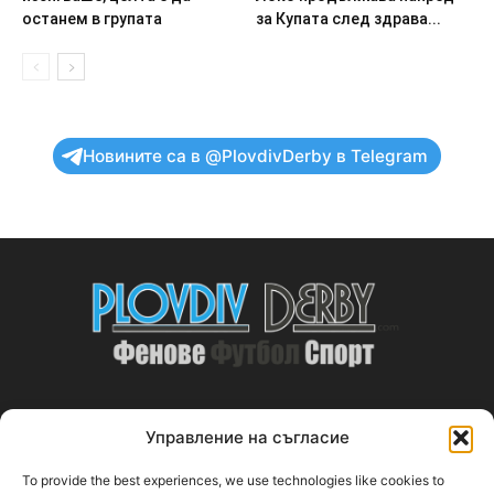
останем в групата
за Купата след здрава...
Новините са в @PlovdivDerby в Telegram
Управление на съгласие
ABOUT US
To provide the best experiences, we use technologies like cookies to