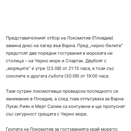
Представителният отбор на Локомотив (Пловдив)
замина днес на лагер във Варна. Пред „черно-белите“
предстоят две поредни гостувания в морската ни
столица – на Черно море и Спартак. Двубоят с
„моряците“ е утре (23.08) от 21:15 часа, а този със
соколите е другата събота (30.08) от 19:00 часа.
Тази сутрин локомотивци проведоха последното си
занимание в Пловдив, а след това отпътуваха за Варна.
Лукас Риян и Мерт Салим са контузени и ще пропуснат
със сигурност срещата с Черно море.
Групата на Локомотив за гостуванията край морето: