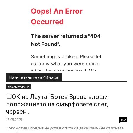
Най-четените за 48 часа
Локомотив Пд
ШОК на Лаута! Ботев Враца влоши
положението на смърфовете след
червен...
15.05.2025
102
Локомотив Пловдив не успя в опита си да се измъкне от зоната