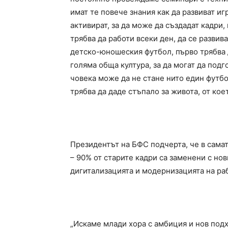
имат те повече знания как да развиват иг
активират, за да може да създадат кадри,
трябва да работи всеки ден, да се развив
детско-юношеския футбол, първо трябва д
голяма обща култура, за да могат да подг
човека може да не стане нито един футбо
трябва да даде стъпало за живота, от кое
Президентът на БФС подчерта, че в сама
– 90% от старите кадри са заменени с нов
дигитализацията и модернизацията на раб
„Искаме млади хора с амбиция и нов под