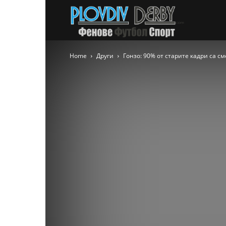
PlovdivDer
Home
Други
Гонзо: 90% от старите кадри са с