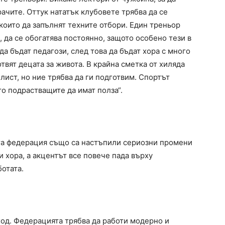
рачите. Оттук нататък клубовете трябва да се
 които да запълнят техните отбори. Един треньор
а, да се обогатява постоянно, защото особено тези в
а бъдат педагози, след това да бъдат хора с много
отвят децата за живота. В крайна сметка от хиляда
лист, но ние трябва да ги подготвим. Спортът
то подрастващите да имат полза“.
та федерация също са настъпили сериозни промени
и хора, а акцентът все повече пада върху
отата.
ход. Федерацията трябва да работи модерно и