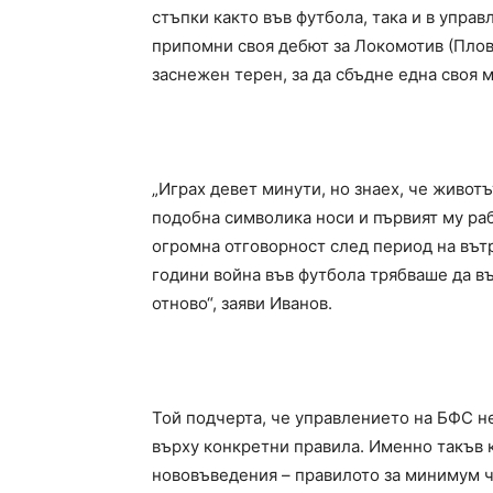
стъпки както във футбола, така и в управ
припомни своя дебют за Локомотив (Плов
заснежен терен, за да сбъдне една своя м
„Играх девет минути, но знаех, че животъ
подобна символика носи и първият му ра
огромна отговорност след период на вът
години война във футбола трябваше да в
отново“, заяви Иванов.
Той подчерта, че управлението на БФС н
върху конкретни правила. Именно такъв 
нововъведения – правилото за минимум ч