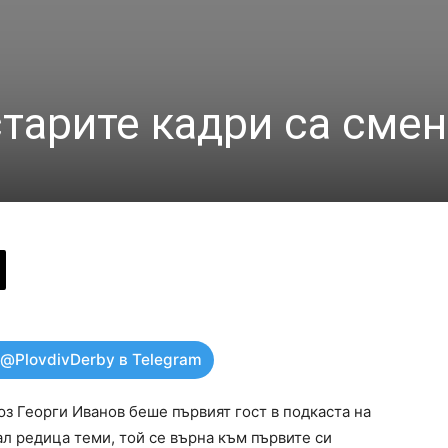
старите кадри са сме
 @PlovdivDerby в Telegram
з Георги Иванов беше първият гост в подкаста на
ал редица теми, той се върна към първите си