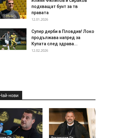
Илиян Филипов и Сираков
подхващат бунт за тв
правата
12.01.2026
Супер дерби в Пловдив! Локо
продължава напред за
Купата след здрава...
12.02.2026
Най-нови
отев Пд
Локомотив Пд