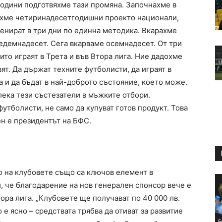
 години подготвяхме тази промяна. Започнахме в
вихме четиринадесетгодишни проекто национали,
ренират в три дни по единна методика. Вкарахме
седемнадесет. Сега вкарваме осемнадесет. От три
ито играят в Трета и във Втора лига. Ние дадохме
ят. Да държат техните футболисти, да играят в
а и да бъдат в най-доброто състояние, което може.
лека тези състезатели в мъжките отбори.
утболисти, не само да купуват готов продукт. Това
ен е президентът на БФС.
 на клубовете също са ключов елемент в
и, че благодарение на нов генерален спонсор вече е
ора лига. „Клубовете ще получават по 40 000 лв.
о е ясно – средствата трябва да отиват за развитие
Б