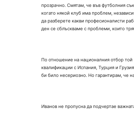
прозрачно. Смятам, че във футболния съю
когато някой клуб има проблем, независ
да разберете какви професионалисти рабо
ден се сблъскваме с проблеми, които тря
По отношение на националния отбор той
квалификации с Испания, Турция и Грузи
би било несериозно. Но гарантирам, че н
Иванов не пропусна да подчертае важнат