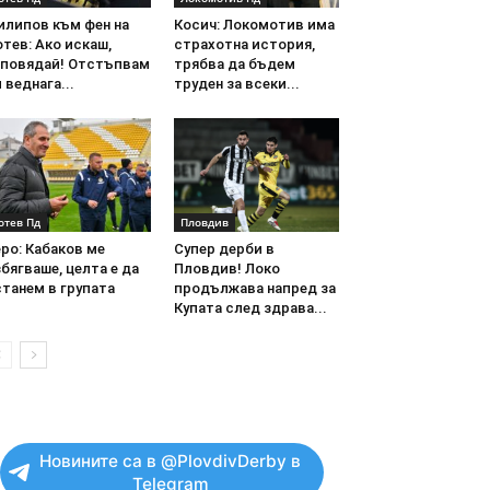
илипов към фен на
Косич: Локомотив има
тев: Ако искаш,
страхотна история,
аповядай! Отстъпвам
трябва да бъдем
 веднага...
труден за всеки...
отев Пд
Пловдив
ро: Кабаков ме
Супер дерби в
бягваше, целта е да
Пловдив! Локо
танем в групата
продължава напред за
Купата след здрава...
Новините са в @PlovdivDerby в
Telegram