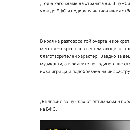
„Той е като знаме на страната ни. В чужб
че е до БФС и подкрепя националния отб
В края на разговора той очерта и конкре
месеци – първо през септември ще се пр
благотворителен характер “Заедно за дец
музиканти, а в рамките на годината ще с
нови игрища и подобряване на инфрастру
„България се нуждае от оптимизъм и про
на БФС.