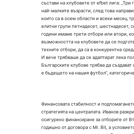
състави на клубовете от efbet лига: „Три
най-малките възрасти, след това напра
които са в осем области и всеки месец т
елитни групи петнадесет, шестнадесет, 
години имаме трети отбори или втори, ко
възможността на клубовете да се подготв
техните отбори, да са в конкурентна сред
И вече трябваше да се адаптират лека по
Българските клубове трябва да създават ф
е бъдещето на нашия футбол“, категорич
Финансовата стабилност и подпомагането
стратегията на централата. Иванов разкр
осигурено финансиране за отборите от Вт
годишно от договора с Mr. Bit, а условиет