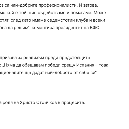
з са най-добрите професионалисти. И затова,
имо кой е той, ние съдействаме и помагаме. Може
тят, след като имаме седемстотин клуба и всеки
бва да решим“, коментира президентът на БФС.
 призова за реализъм преди предстоящите
я: „Няма да обещавам победи срещу Испания – това
ационалите ще дадат най-доброто от себе си“.
а роля на Христо Стоичков в процесите.