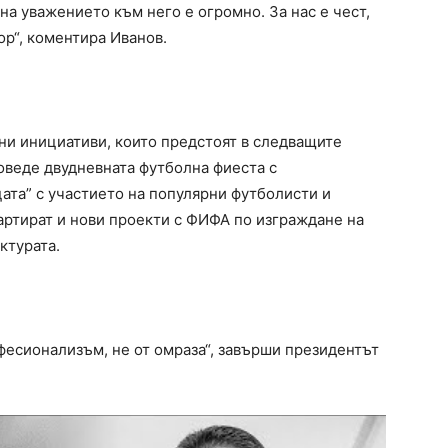
ина уважението към него е огромно. За нас е чест,
ор“, коментира Иванов.
тни инициативи, които предстоят в следващите
оведе двудневната футболна фиеста с
ата” с участието на популярни футболисти и
тартират и нови проекти с ФИФА по изграждане на
ктурата.
фесионализъм, не от омраза“, завърши президентът