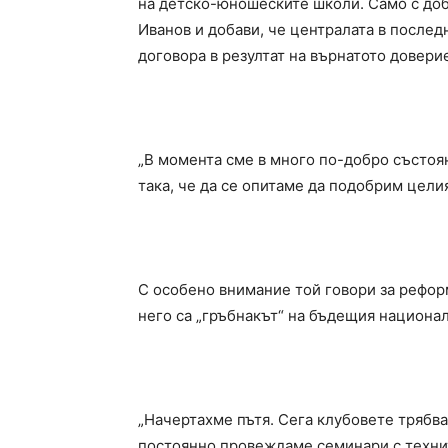
на детско-юношеските школи. Само с до
Иванов и добави, че централата в после
договора в резултат на върнатото довер
„В момента сме в много по-добро състоян
така, че да се опитаме да подобрим цели
С особено внимание той говори за рефор
него са „гръбнакът“ на бъдещия национал
„Начертахме пътя. Сега клубовете трябва
постоянно провеждаме семинари с технит