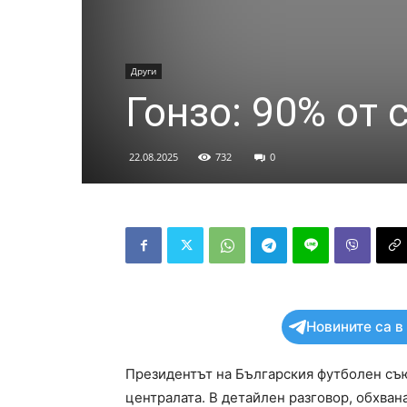
Други
Гонзо: 90% от 
22.08.2025
732
0
Новините са в
Президентът на Българския футболен съю
централата. В детайлен разговор, обхван