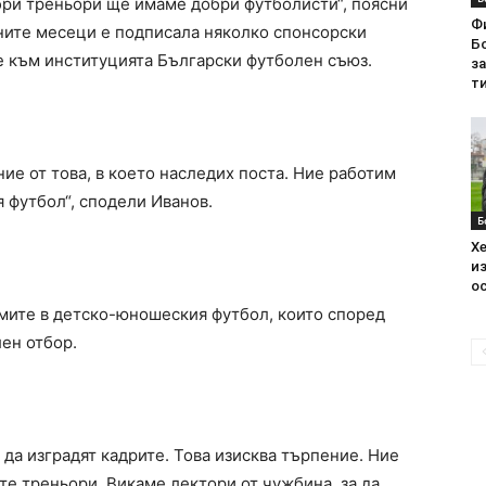
бри треньори ще имаме добри футболисти“, поясни
Ф
дните месеци е подписала няколко спонсорски
Бо
ие към институцията Български футболен съюз.
з
ти
ие от това, в което наследих поста. Ние работим
я футбол“, сподели Иванов.
Б
Хе
из
ос
мите в детско-юношеския футбол, които според
ен отбор.
 да изградят кадрите. Това изисква търпение. Ние
е треньори. Викаме лектори от чужбина, за да