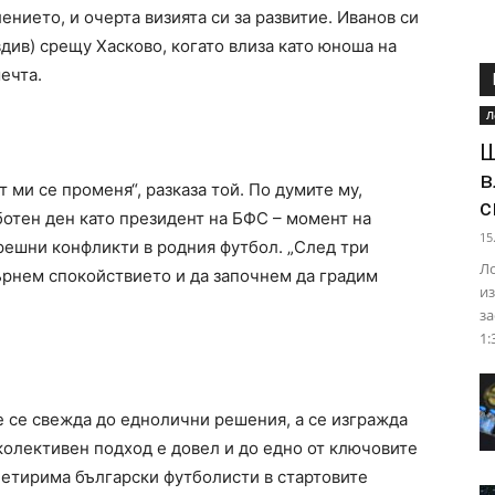
лението, и очерта визията си за развитие. Иванов си
див) срещу Хасково, когато влиза като юноша на
ечта.
Л
Ш
в
т ми се променя“, разказа той. По думите му,
с
ботен ден като президент на БФС – момент на
15
решни конфликти в родния футбол. „След три
Ло
ърнем спокойствието и да започнем да градим
из
за
1:
е се свежда до еднолични решения, а се изгражда
колективен подход е довел и до едно от ключовите
етирима български футболисти в стартовите