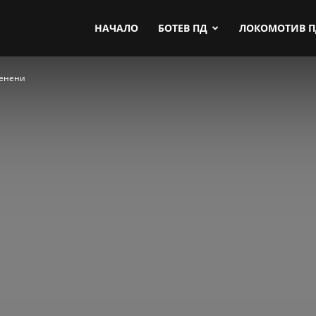
by.com
НАЧАЛО
БОТЕВ ПД
ЛОКОМОТИВ 
менени