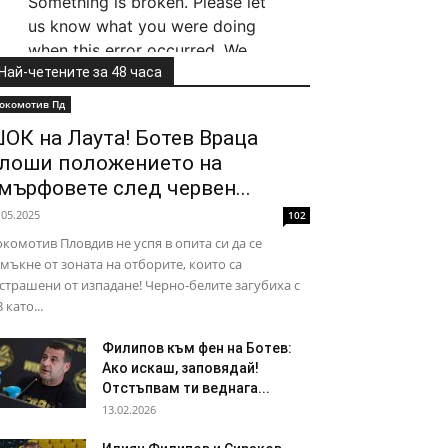
Най-четените за 48 часа
окомотив Пд
ОК на Лаута! Ботев Враца
лоши положението на
мърфовете след червен...
.05.2025
102
комотив Пловдив не успя в опита си да се
мъкне от зоната на отборите, които са
страшени от изпадане! Черно-белите загубиха с
3 като...
Филипов към фен на Ботев:
Ако искаш, заповядай!
Отстъпвам ти веднага...
13.02.2026