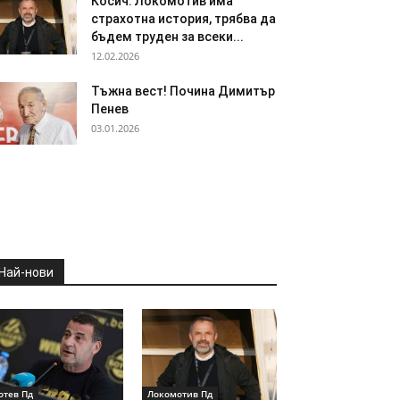
Косич: Локомотив има
страхотна история, трябва да
бъдем труден за всеки...
12.02.2026
Тъжна вест! Почина Димитър
Пенев
03.01.2026
Най-нови
отев Пд
Локомотив Пд