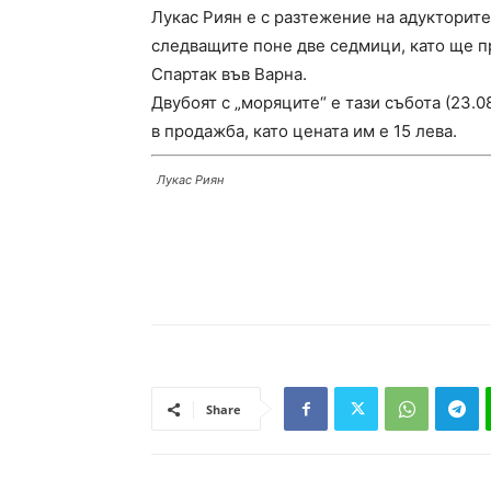
Лукас Риян е с разтежение на адукторите
следващите поне две седмици, като ще п
Спартак във Варна.
Двубоят с „моряците“ е тази събота (23.08
в продажба, като цената им е 15 лева.
Лукас Риян
Share