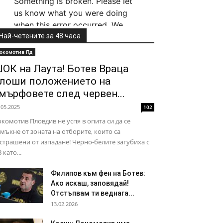
Най-четените за 48 часа
окомотив Пд
ОК на Лаута! Ботев Враца
лоши положението на
мърфовете след червен...
.05.2025
102
комотив Пловдив не успя в опита си да се
мъкне от зоната на отборите, които са
страшени от изпадане! Черно-белите загубиха с
3 като...
Филипов към фен на Ботев:
Ако искаш, заповядай!
Отстъпвам ти веднага...
13.02.2026