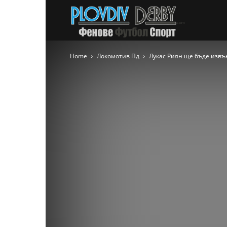
PlovdivDer
Home
Локомотив Пд
Лукас Риян ще бъде извъ