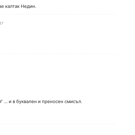
ве калтак Недин.
27
я“ … и в буквален и преносен смисъл.