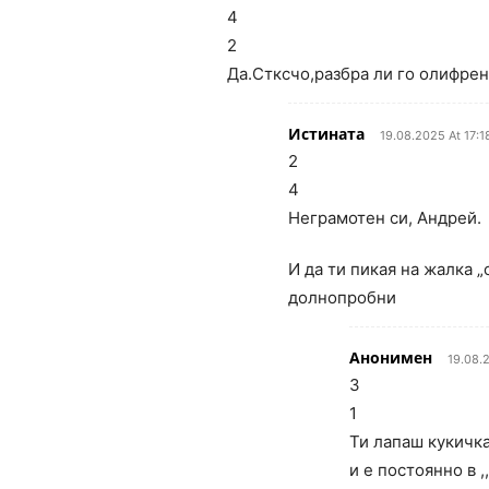
4
2
Да.Стксчо,разбра ли го олифрен
Истината
19.08.2025 At 17:1
2
4
Неграмотен си, Андрей.
И да ти пикая на жалка „
долнопробни
Анонимен
19.08.
3
1
Ти лапаш кукичк
и е постоянно в 