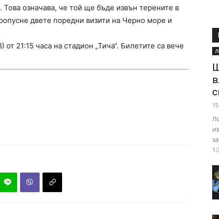
. Това означава, че той ще бъде извън терените в
ропусне двете поредни визити на Черно море и
) от 21:15 часа на стадион „Тича“. Билетите са вече
Л
Ш
в
с
15
Ло
из
за
1: