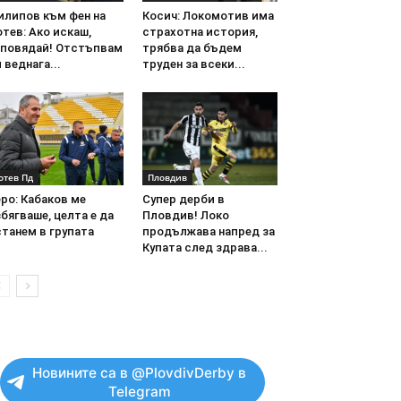
илипов към фен на
Косич: Локомотив има
тев: Ако искаш,
страхотна история,
аповядай! Отстъпвам
трябва да бъдем
 веднага...
труден за всеки...
отев Пд
Пловдив
ро: Кабаков ме
Супер дерби в
бягваше, целта е да
Пловдив! Локо
танем в групата
продължава напред за
Купата след здрава...
Новините са в @PlovdivDerby в
Telegram