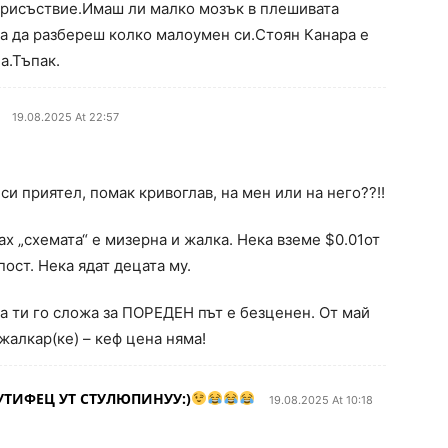
присъствие.Имаш ли малко мозък в плешивата
за да разбереш колко малоумен си.Стоян Канара е
а.Тъпак.
19.08.2025 At 22:57
 си приятел, помак кривоглав, на мен или на него??!!
ах „схемата“ е мизерна и жалка. Нека вземе $0.01от
пост. Нека ядат децата му.
а ти го сложа за ПОРЕДЕН път е безценен. От май
жалкар(ке) – кеф цена няма!
УТИФЕЦ УТ СТУЛЮПИНУУ:)
19.08.2025 At 10:18