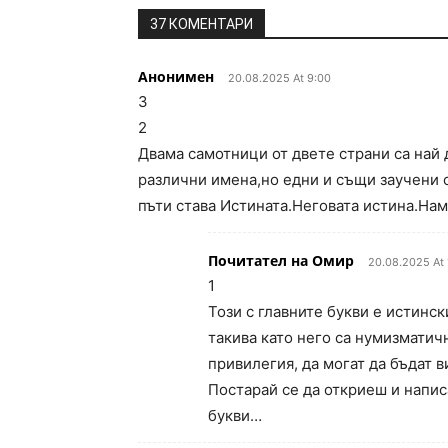
37 КОМЕНТАРИ
Анонимен
20.08.2025 At 9:00
3
2
Двама самотници от двете страни са най 
различни имена,но едни и същи заучени 
пъти става Истината.Неговата истина.Нам
Почитател на Омир
20.08.2025 At 
1
Този с главните букви е истинс
такива като него са нумизматичн
привилегия, да могат да бъдат в
Постарай се да откриеш и написа
букви…