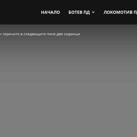
by.com
НАЧАЛО
БОТЕВ ПД
ЛОКОМОТИВ 
н терените в следващите поне две седмици