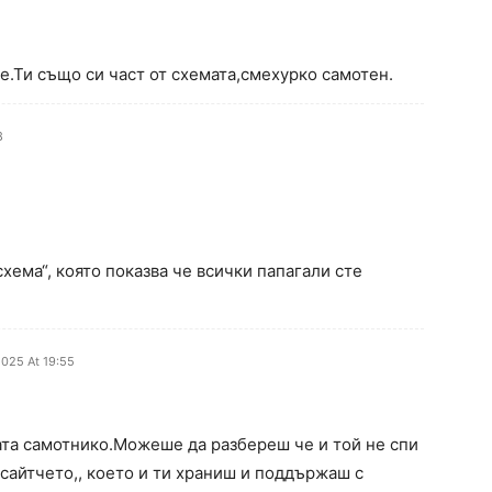
е.Ти също си част от схемата,смехурко самотен.
8
схема“, която показва че всички папагали сте
2025 At 19:55
ата самотнико.Можеше да разбереш че и той не спи
,,сайтчето,, което и ти храниш и поддържаш с