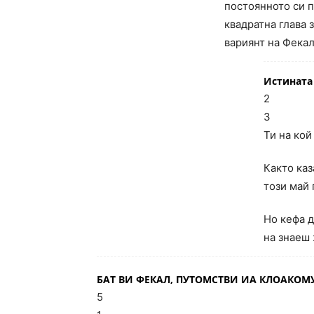
постоянното си 
квадратна глава 
вариянт на Фекал
Истината
2
3
Ти на кой
Както каз
този май 
Но кефа д
на знаеш 
БАТ ВИ ФЕКАЛ, ПУТОМСТВИ ИА КЛОАКОМ
5