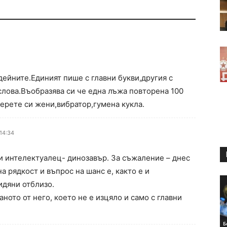
дейните.Единият пише с главни букви,другия с
слова.Въобразява си че една лъжа повторена 100
ерете си жени,вибратор,гумена кукла.
14:34
ки интелектуалец- динозавър. За съжаление – днес
а рядкост и въпрос на шанс е, както е и
идяни отблизо.
ното от него, което не е изцяло и само с главни
Б