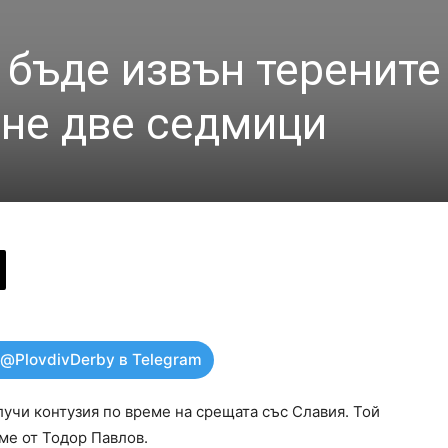
 бъде извън терените
не две седмици
 @PlovdivDerby в Telegram
учи контузия по време на срещата със Славия. Той
ме от Тодор Павлов.