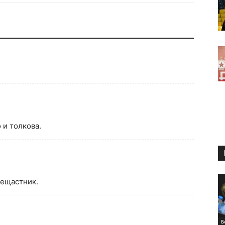
 и толкова.
нещастник.
Б