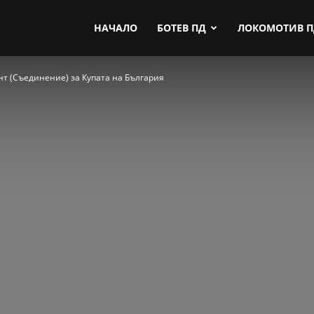
by.com
НАЧАЛО
БОТЕВ ПД
ЛОКОМОТИВ 
т (Съединение) за Купата на България