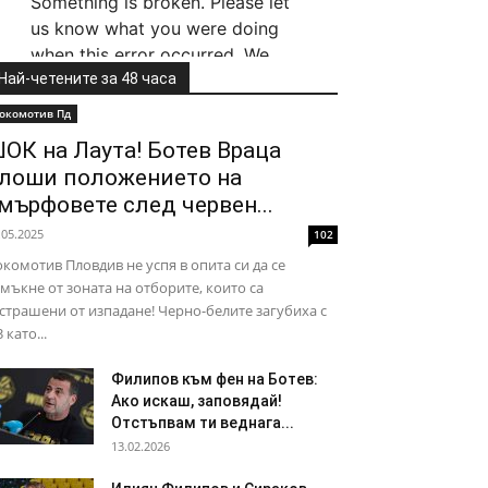
Най-четените за 48 часа
окомотив Пд
ОК на Лаута! Ботев Враца
лоши положението на
мърфовете след червен...
.05.2025
102
комотив Пловдив не успя в опита си да се
мъкне от зоната на отборите, които са
страшени от изпадане! Черно-белите загубиха с
3 като...
Филипов към фен на Ботев:
Ако искаш, заповядай!
Отстъпвам ти веднага...
13.02.2026