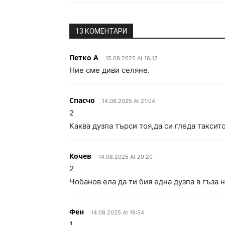
13 КОМЕНТАРИ
Петко А
15.08.2025 At 16:12
Ние сме диви селяне.
Спасчо
14.08.2025 At 21:04
2
Каква дузпа търси тоя,да си гледа таксито
Кочев
14.08.2025 At 20:20
2
Чобанов ела да ти бия една дузпа в гъза 
Фен
14.08.2025 At 19:54
1