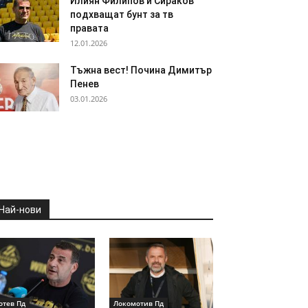
Илиян Филипов и Сираков
подхващат бунт за тв
правата
12.01.2026
Тъжна вест! Почина Димитър
Пенев
03.01.2026
Най-нови
отев Пд
Локомотив Пд