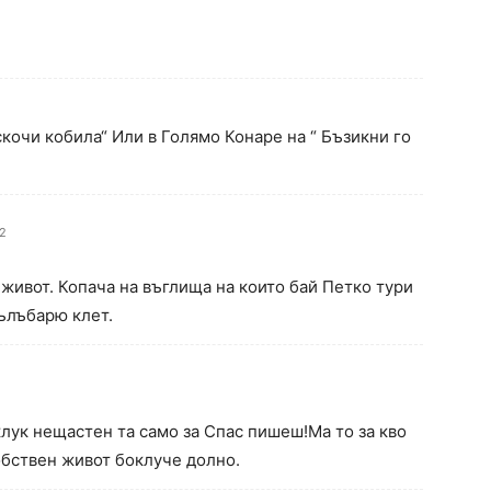
скочи кобила“ Или в Голямо Конаре на “ Бъзикни го
02
 живот. Копача на въглища на които бай Петко тури
ълъбарю клет.
клук нещастен та само за Спас пишеш!Ма то за кво
обствен живот боклуче долно.