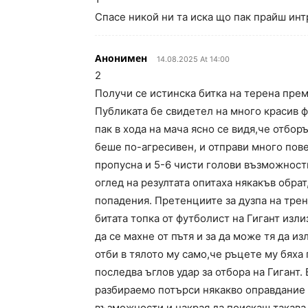
Спасе никой ни та иска що пак прайш инт
Анонимен
14.08.2025 At 14:00
2
Получи се истинска битка на терена пре
Публиката бе свидетел на много красив фу
пак в хода на мача ясно се видя,че отбо
беше по-агресивен, и отправи много пове
пропусна и 5-6 чисти голови възможности
оглед на резултата опитаха някакъв обрат,
попадения. Претенциите за дузпа на трен
битата топка от футболист на Гигант изл
да се махне от пътя и за да може тя да из
отби в тялото му само,че ръцете му бяха
последва ъглов удар за отбора на Гигант.
разбираемо потърси някакво оправдание з
възможности и накрая да поискаш такава