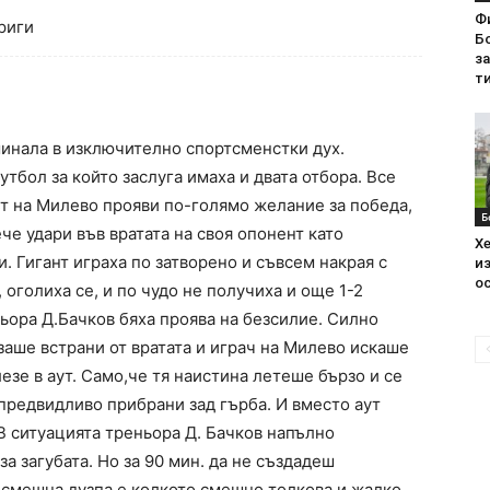
Ф
риги
Бо
з
ти
минала в изключително спортсменстки дух.
тбол за който заслуга имаха и двата отбора. Все
рът на Милево прояви по-голямо желание за победа,
Б
че удари във вратата на своя опонент като
Хе
. Гигант играха по затворено и съвсем накрая с
из
ос
 оголиха се, и по чудо не получиха и още 1-2
ьора Д.Бачков бяха проява на безсилие. Силно
изаше встрани от вратата и играч на Милево искаше
лезе в аут. Само,че тя наистина летеше бързо и се
 предвидливо прибрани зад гърба. И вместо аут
 В ситуацията треньора Д. Бачков напълно
а загубата. Но за 90 мин. да не създадеш
 смешна дузпа е колкото смешно толкова и жалко.