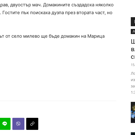
драв, двуостър мач. Домакините създадоха няколко
 Гостите пък поискаха дузпа през втората част, но
Л
рът от село милево ще бъде домакин на Марица
Ш
в
с
15
Ло
из
за
1: