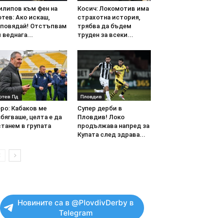
илипов към фен на
Косич: Локомотив има
тев: Ако искаш,
страхотна история,
аповядай! Отстъпвам
трябва да бъдем
 веднага...
труден за всеки...
отев Пд
Пловдив
ро: Кабаков ме
Супер дерби в
бягваше, целта е да
Пловдив! Локо
танем в групата
продължава напред за
Купата след здрава...
Новините са в @PlovdivDerby в
Telegram