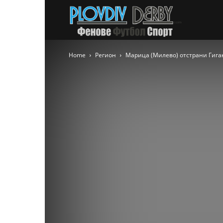
PlovdivDer
Home
Регион
Марица (Милево) отстрани Гиган