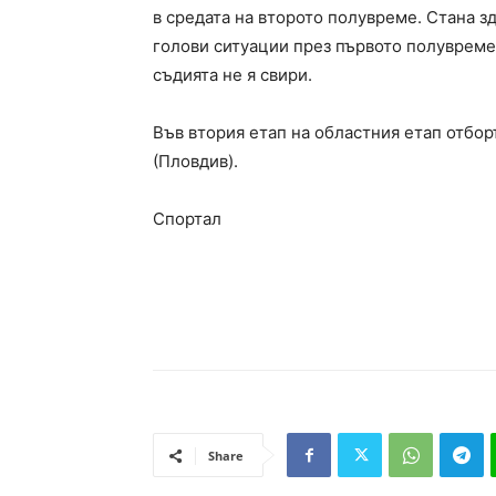
в средата на второто полувреме. Стана з
голови ситуации през първото полувреме.
съдията не я свири.
Във втория етап на областния етап отбо
(Пловдив).
Спортал
Share