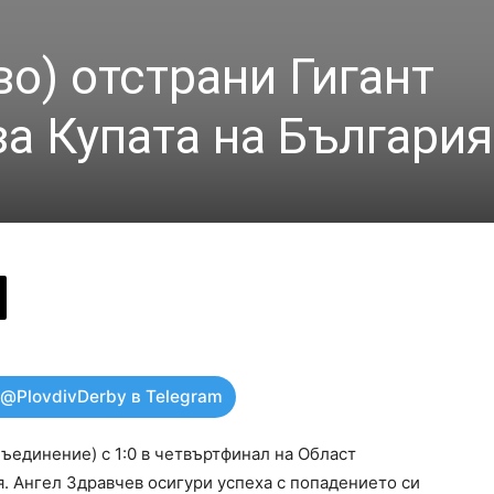
о) отстрани Гигант
за Купата на България
 @PlovdivDerby в Telegram
ъединение) с 1:0 в четвъртфинал на Област
я. Ангел Здравчев осигури успеха с попадението си