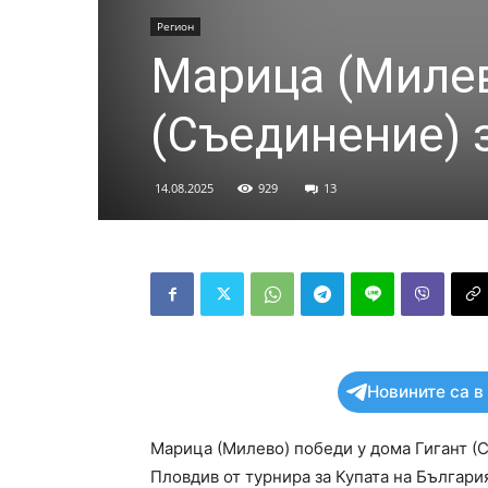
Регион
Марица (Милев
(Съединение) 
14.08.2025
929
13
Новините са в
Марица (Милево) победи у дома Гигант (С
Пловдив от турнира за Купата на Българи