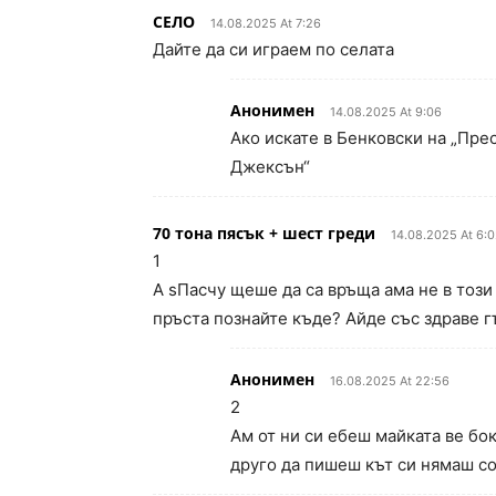
СЕЛО
14.08.2025 At 7:26
Дайте да си играем по селата
Анонимен
14.08.2025 At 9:06
Ако искате в Бенковски на „Пре
Джексън“
70 тона пясък + шест греди
14.08.2025 At 6:
1
А sПасчу щеше да са връща ама не в този
пръста познайте къде? Айде със здраве г
Анонимен
16.08.2025 At 22:56
2
Ам от ни си ебеш майката ве бо
друго да пишеш кът си нямаш с