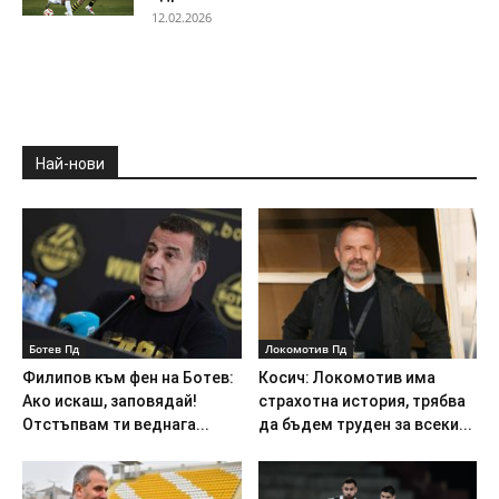
12.02.2026
Най-нови
Ботев Пд
Локомотив Пд
Филипов към фен на Ботев:
Косич: Локомотив има
Ако искаш, заповядай!
страхотна история, трябва
Отстъпвам ти веднага...
да бъдем труден за всеки...