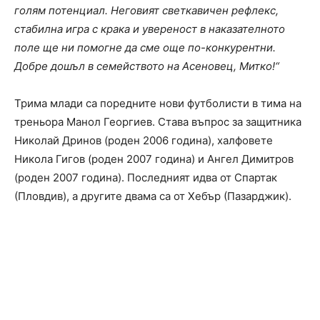
голям потенциал. Неговият светкавичен рефлекс,
стабилна игра с крака и увереност в наказателното
поле ще ни помогне да сме още по-конкурентни.
Добре дошъл в семейството на Асеновец, Митко!“
Трима млади са поредните нови футболисти в тима на
треньора Манол Георгиев. Става въпрос за защитника
Николай Дринов (роден 2006 година), халфовете
Никола Гигов (роден 2007 година) и Ангел Димитров
(роден 2007 година). Последният идва от Спартак
(Пловдив), а другите двама са от Хебър (Пазарджик).