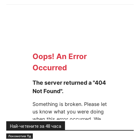
Най-четените за 48 часа
Локомотив Пд