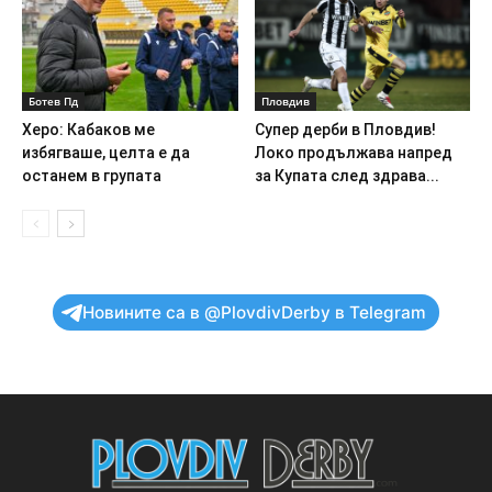
Ботев Пд
Пловдив
Херо: Кабаков ме
Супер дерби в Пловдив!
избягваше, целта е да
Локо продължава напред
останем в групата
за Купата след здрава...
Новините са в @PlovdivDerby в Telegram