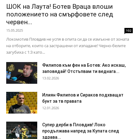
ШОК на Лаута! Ботев Враца влоши
положението на смърфовете след
червен...
15.05.2025
102
Локомотив Пловдив не успя в опита си да се измъкне от зоната
на отборите, които са застрашени от изпадане! Черно-белите
загубиха с 1:3 като...
Филипов към фен на Ботев: Ако искаш,
заповядай! Отстъпвам ти веднага...
13.02.2026
Илиян Филипов и Сираков подхващат
бунт за тв правата
12.01.2026
Супер дерби в Пловдив! Локо
продължава напред за Купата след
здрава...