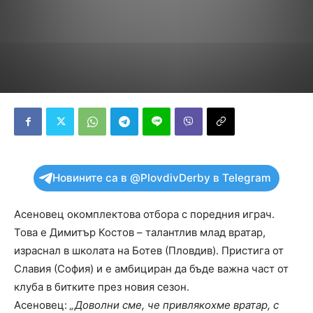
Новините са в @PlovdivDerby в Telegram
Асеновец окомплектова отбора с поредния играч.
Това е Димитър Костов – талантлив млад вратар,
израснал в школата на Ботев (Пловдив). Пристига от
Славия (София) и е амбициран да бъде важна част от
клуба в битките през новия сезон.
Асеновец:
„Доволни сме, че привлякохме вратар, с