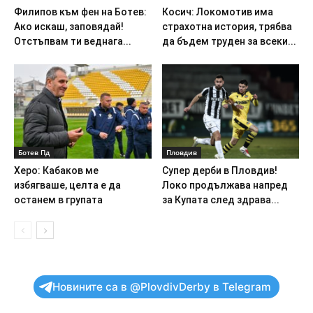
Филипов към фен на Ботев:
Косич: Локомотив има
Ако искаш, заповядай!
страхотна история, трябва
Отстъпвам ти веднага...
да бъдем труден за всеки...
Ботев Пд
Пловдив
Херо: Кабаков ме
Супер дерби в Пловдив!
избягваше, целта е да
Локо продължава напред
останем в групата
за Купата след здрава...
Новините са в @PlovdivDerby в Telegram