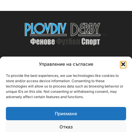
Управление на съгласие
ABOUT US
To provide the best experiences, we use technologies like cookies to
PlovdivDerby.com е първата пловдивска изцяло футболна
store and/or access device information. Consenting to these
technologies will allow us to process data such as browsing behavior or
медия!
unique IDs on this site. Not consenting or withdrawing consent, may
adversely affect certain features and functions.
Свържи се с нас:
plovdivderby.com@gmail.com
Приемане
FOLLOW US
Отказ