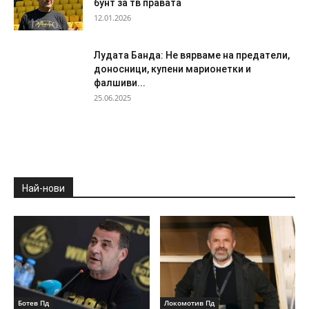
бунт за тв правата
12.01.2026
Лудата Банда: Не вярваме на предатели,
доносници, купени марионетки и
фалшиви...
25.06.2025
Най-нови
Ботев Пд
Локомотив Пд