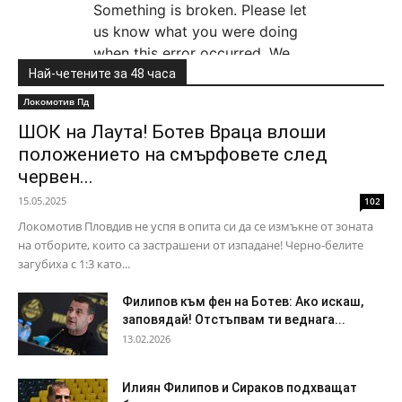
Най-четените за 48 часа
Локомотив Пд
ШОК на Лаута! Ботев Враца влоши
положението на смърфовете след
червен...
15.05.2025
102
Локомотив Пловдив не успя в опита си да се измъкне от зоната
на отборите, които са застрашени от изпадане! Черно-белите
загубиха с 1:3 като...
Филипов към фен на Ботев: Ако искаш,
заповядай! Отстъпвам ти веднага...
13.02.2026
Илиян Филипов и Сираков подхващат