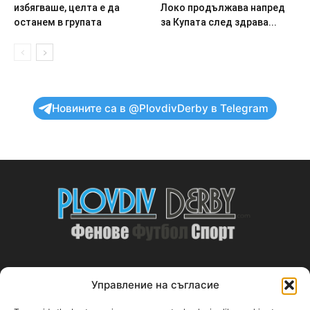
избягваше, целта е да
Локо продължава напред
останем в групата
за Купата след здрава...
Новините са в @PlovdivDerby в Telegram
Управление на съгласие
ABOUT US