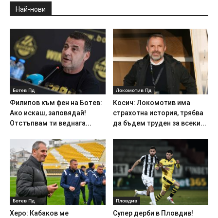
Най-нови
Ботев Пд
Локомотив Пд
Филипов към фен на Ботев:
Косич: Локомотив има
Ако искаш, заповядай!
страхотна история, трябва
Отстъпвам ти веднага...
да бъдем труден за всеки...
Ботев Пд
Пловдив
Херо: Кабаков ме
Супер дерби в Пловдив!