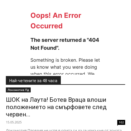
Най-четените за 48 часа
Локомотив Пд
ШОК на Лаута! Ботев Враца влоши
положението на смърфовете след
червен...
15.05.2025
102
Локомотив Пловдив не успя в опита си да се измъкне от зоната