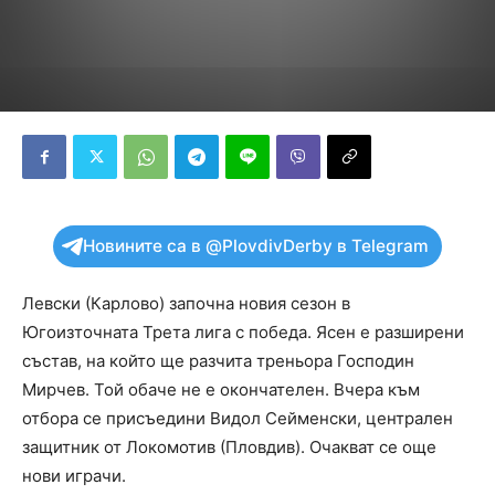
Новините са в @PlovdivDerby в Telegram
Левски (Карлово) започна новия сезон в
Югоизточната Трета лига с победа. Ясен е разширени
състав, на който ще разчита треньора Господин
Мирчев. Той обаче не е окончателен. Вчера към
отбора се присъедини Видол Сейменски, централен
защитник от Локомотив (Пловдив). Очакват се още
нови играчи.