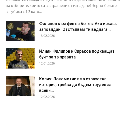
на отборите, които са застрашени от изпадане! Черно-белите
загубиха с 1:3 като...
Филипов към фен на Ботев: Ако искаш,
заповядай! Отстъпвам ти веднага...
13.02.2026
Илиян Филипов и Сираков подхващат
бунт за тв правата
12.01.2026
Косич: Локомотив има страхотна
история, трябва да бъдем труден за
всеки...
12.02.2026