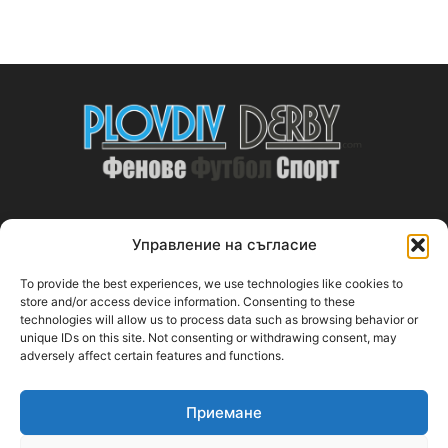
Управление на съгласие
ABOUT US
To provide the best experiences, we use technologies like cookies to
PlovdivDerby.com е първата пловдивска изцяло футболна
store and/or access device information. Consenting to these
technologies will allow us to process data such as browsing behavior or
медия!
unique IDs on this site. Not consenting or withdrawing consent, may
adversely affect certain features and functions.
Свържи се с нас:
plovdivderby.com@gmail.com
Приемане
FOLLOW US