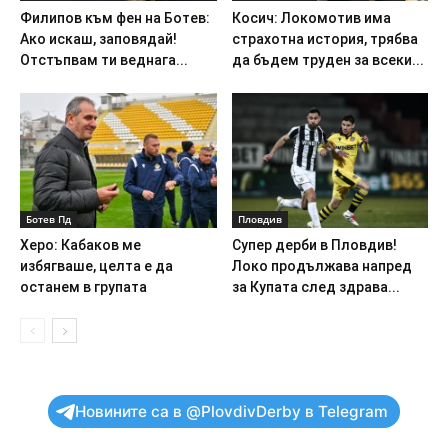
Филипов към фен на Ботев:
Косич: Локомотив има
Ако искаш, заповядай!
страхотна история, трябва
Отстъпвам ти веднага...
да бъдем труден за всеки...
Ботев Пд
Пловдив
Херо: Кабаков ме
Супер дерби в Пловдив!
избягваше, целта е да
Локо продължава напред
останем в групата
за Купата след здрава...
Новините са в @PlovdivDerby в Telegram