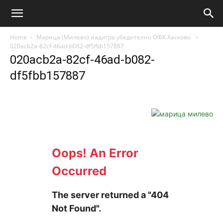
Home
Марица (Милево) надигра убедително ОФК Хасково
020acb2a-82cf-46ad-b082-df5fbb157887
020acb2a-82cf-46ad-b082-
df5fbb157887