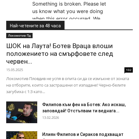
Най-четените за 48 часа
Локомотив Пд
ШОК на Лаута! Ботев Враца влоши
положението на смърфовете след
червен...
15.05.2025
102
Локомотив Пловдив не успя в опита си да се измъкне от зоната
на отборите, които са застрашени от изпадане! Черно-белите
загубиха с 1:3 като...
Филипов към фен на Ботев: Ако искаш,
заповядай! Отстъпвам ти веднага...
13.02.2026
Илиян Филипов и Сираков подхващат