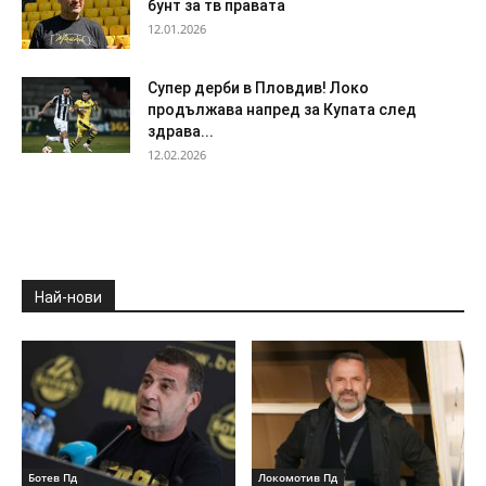
бунт за тв правата
12.01.2026
Супер дерби в Пловдив! Локо
продължава напред за Купата след
здрава...
12.02.2026
Най-нови
Ботев Пд
Локомотив Пд