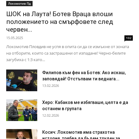
Локомотив Пд
ШОК на Лаута! Ботев Враца влоши
положението на смърфовете след
червен...
15.05.2025
102
Локомотив Пловдив не успя в опита си да се измъкне от зоната
на отборите, които са застрашени от изпадане! Черно-белите
загубиха с 1:3 като...
Филипов към фен на Ботев: Ако искаш,
заповядай! Отстъпвам ти веднага...
13.02.2026
Херо: Кабаков ме избягваше, целта е да
останем в групата
12.02.2026
Косич: Локомотив има страхотна
история, трябва да бъдем труден за