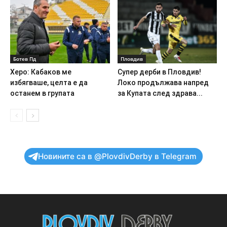
Ботев Пд
Пловдив
Херо: Кабаков ме
Супер дерби в Пловдив!
избягваше, целта е да
Локо продължава напред
останем в групата
за Купата след здрава...
Новините са в @PlovdivDerby в Telegram