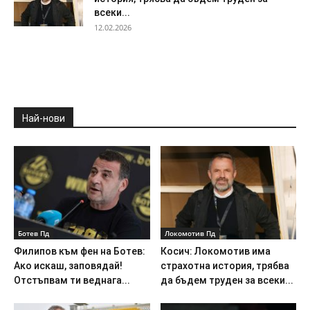
всеки...
12.02.2026
Най-нови
Ботев Пд
Локомотив Пд
Филипов към фен на Ботев:
Косич: Локомотив има
Ако искаш, заповядай!
страхотна история, трябва
Отстъпвам ти веднага...
да бъдем труден за всеки...