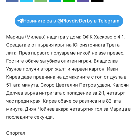
Новините са в @PlovdivDerby в Telegram
Марица (Милево) надигра у дома ОФК Хасково с 4:1.
Срещата е от първия кръг на Югоизточната Трета
лига. През първото полувреме никой не взе превес.
Гостите обаче загубиха опитен играч. Владислав
Узунов получи втори жълт и червен картон. Иван
Кирев даде преднина на домакините с гол от дузпа в
51-ата минута. Скоро Цветелин Петров удвои. Калоян
Делчев върна интригата с попадение за 2:1, четвърт
час преди края. Кирев обаче се разписа и в 82-ата
минута. Диян Чойнев вкара четвъртия гол за Марица в
последните секунди.
Спортал