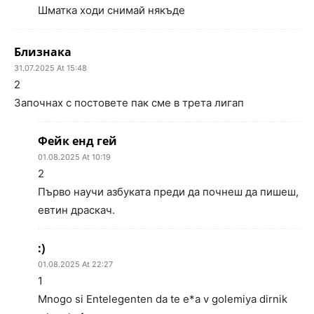
Шматка ходи снимай някъде
Близнака
31.07.2025 At 15:48
2
Започнах с постовете пак сме в трета лигап
Фейк енд гей
01.08.2025 At 10:19
2
Първо научи азбуката преди да почнеш да пишеш,
евтин драскач.
:)
01.08.2025 At 22:27
1
Mnogo si Entelegenten da te e*a v golemiya dirnik