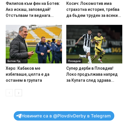
Филипов към фен на Ботев:
Косич: Локомотив има
Ако искаш, заповядай!
страхотна история, трябва
Отстъпвам ти веднага...
да бъдем труден за всеки...
Ботев Пд
Пловдив
Херо: Кабаков ме
Супер дерби в Пловдив!
избягваше, целта е да
Локо продължава напред
останем в групата
за Купата след здрава...
Новините са в @PlovdivDerby в Telegram