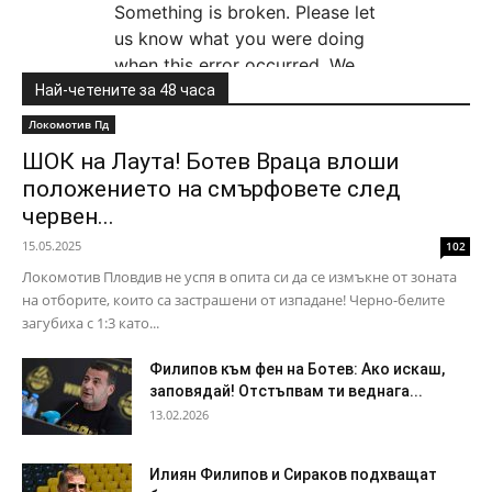
Най-четените за 48 часа
Локомотив Пд
ШОК на Лаута! Ботев Враца влоши
положението на смърфовете след
червен...
15.05.2025
102
Локомотив Пловдив не успя в опита си да се измъкне от зоната
на отборите, които са застрашени от изпадане! Черно-белите
загубиха с 1:3 като...
Филипов към фен на Ботев: Ако искаш,
заповядай! Отстъпвам ти веднага...
13.02.2026
Илиян Филипов и Сираков подхващат