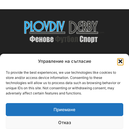
Управление на съгласие
ABOUT US
To provide the best experiences, we use technologies like cookies to
PlovdivDerby.com е първата пловдивска изцяло футболна
store and/or access device information. Consenting to these
technologies will allow us to process data such as browsing behavior or
медия!
unique IDs on this site. Not consenting or withdrawing consent, may
adversely affect certain features and functions.
Свържи се с нас:
plovdivderby.com@gmail.com
Приемане
FOLLOW US
Отказ