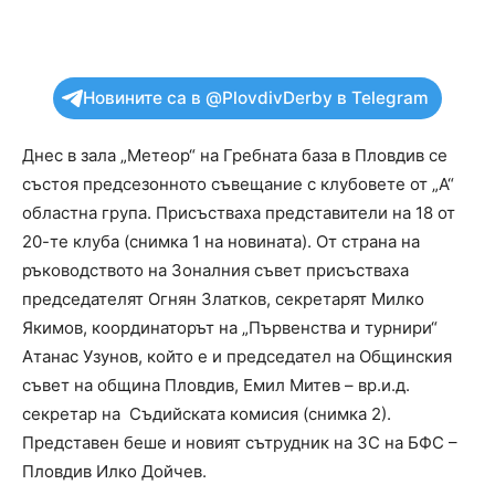
Новините са в @PlovdivDerby в Telegram
Днес в зала „Метеор“ на Гребната база в Пловдив се
състоя предсезонното съвещание с клубовете от „А“
областна група. Присъстваха представители на 18 от
20-те клуба (снимка 1 на новината). От страна на
ръководството на Зоналния съвет присъстваха
председателят Огнян Златков, секретарят Милко
Якимов, координаторът на „Първенства и турнири“
Атанас Узунов, който е и председател на Общинския
съвет на община Пловдив, Емил Митев – вр.и.д.
секретар на Съдийската комисия (снимка 2).
Представен беше и новият сътрудник на ЗС на БФС –
Пловдив Илко Дойчев.