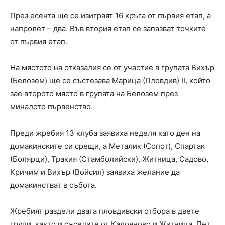
През есента ще се изиграят 16 кръга от първия етап, а
напролет – два. Във втория етап се запазват точките
от първия етап.
На мястото на отказалия се от участие в групата Вихър
(Белозем) ще се състезава Марица (Пловдив) II, който
зае второто място в групата на Белозем през
миналото първенство.
Преди жребия 13 клуба заявиха неделя като ден на
домакинските си срещи, а Металик (Сопот), Спартак
(Болярци), Тракия (Стамболийски), Житница, Садово,
Кричим и Вихър (Войсил) заявиха желание да
домакинстват в събота.
Жребият раздели двата пловдивски отбора в двете
групи, както и съседите от Калояново и Житница. Пет