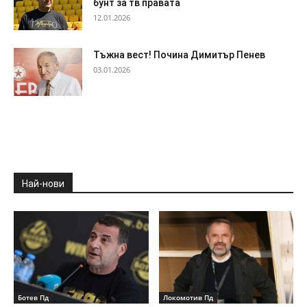
бунт за тв правата
12.01.2026
Тъжна вест! Почина Димитър Пенев
03.01.2026
Най-нови
Ботев Пд
Локомотив Пд