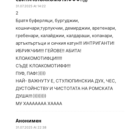
31.07.2025 At 14:22
2
Братя буферляци, бургуджии,
кошничари,турлукчии, демирджии, вретенари,
гребенари, калайджии, калдараши, копанари,
артъкпъртъци и сичкия катун!!! ИНТРИГАНТИ!
ИБРИКЧИИ!!! ГЕЙОВЕ!! АБИТА!
КЛОАКОМОТИФЦИ!!!!!
СЪДЕ КЛОАКОМОТИФФ!!!
ПУФ, ПАФ!:)))))
НАЙ- ВАЖНУТУ Е, СТУЛЮПИНСКИА ДУХ, ЧЕС,
ДУСТОЙНСТВУ И ЧИСТОТАТА НА РОМСКАТА
ДУША!!!:)))))))))
МУ ХААААААА ХАААА
Анонимен
31.07.2025 At 22:38