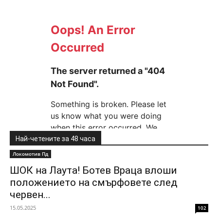
Най-четените за 48 часа
Локомотив Пд
ШОК на Лаута! Ботев Враца влоши
положението на смърфовете след
червен...
15.05.2025
102