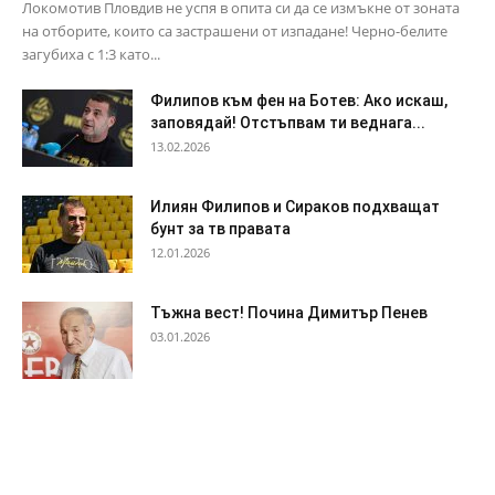
Локомотив Пловдив не успя в опита си да се измъкне от зоната
на отборите, които са застрашени от изпадане! Черно-белите
загубиха с 1:3 като...
Филипов към фен на Ботев: Ако искаш,
заповядай! Отстъпвам ти веднага...
13.02.2026
Илиян Филипов и Сираков подхващат
бунт за тв правата
12.01.2026
Тъжна вест! Почина Димитър Пенев
03.01.2026