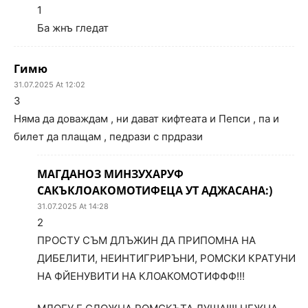
1
Ба жнъ гледат
Гимю
31.07.2025 At 12:02
3
Няма да доваждам , ни дават кифтеата и Пепси , па и
билет да плащам , педрази с прдрази
МАГДАНОЗ МИНЗУХАРУФ
САКЪКЛОАКОМОТИФЕЦА УТ АДЖАСАНА:)
31.07.2025 At 14:28
2
ПРОСТУ СЪМ ДЛЪЖИН ДА ПРИПОМНА НА
ДИБЕЛИТИ, НЕИНТИГРИРЪНИ, РОМСКИ КРАТУНИ
НА ФЙЕНУВИТИ НА КЛОАКОМОТИФФФ!!!