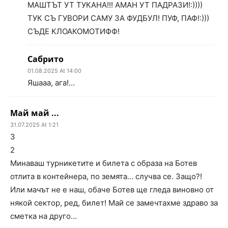
МАШТЪТ УТ ТУКАНА!!! АМАН УТ ПАДРАЗИ!:))))
ТУК СЪ ГУВОРИ САМУ ЗА ФУДБУЛ! ПУФ, ПАФ!:)))
СЪДЕ КЛОАКОМОТИФФ!
Сабрито
01.08.2025 At 14:00
Яшааа, ага!…
Май май ...
31.07.2025 At 1:21
3
2
Минаваш турникетите и билета с образа на Ботев
отлита в контейнера, по земята… случва се. Защо?!
Или мачът не е наш, обаче Ботев ще гледа виновно от
някой сектор, ред, билет! Май се замечтахме здраво за
сметка на друго…