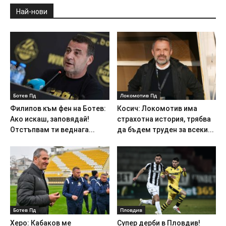
Най-нови
Ботев Пд
Локомотив Пд
Филипов към фен на Ботев:
Косич: Локомотив има
Ако искаш, заповядай!
страхотна история, трябва
Отстъпвам ти веднага...
да бъдем труден за всеки...
Ботев Пд
Пловдив
Херо: Кабаков ме
Супер дерби в Пловдив!