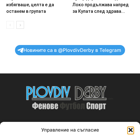
избягваше, целта е да
Локо продължава напред
останем в групата
за Купата след здрава...
Новините са в @PlovdivDerby в Telegram
Управление на съгласие
ABOUT US