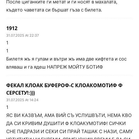
После циганките ги метат и ги носят в махалата,
където чаветата си бършат гъза с билета.
1912
31.07.2025 At 22:37
1
1
Билетя жъ я гулам и вътри жъ има две кифтета и сос
вляваш и га ядеш НАПРЕЖ МОЙТУ БОТИФ
ФЕКАЛ КЛОАК БУФЕРОФ-С КЛОАКОМОТИФ Ф
СЕРСЕТУ!:)))
31.07.2025 At 14:24
1
ЯС ВИ КАЗВЪМ, АМА ВИЙ СЪ УСЛУШВЪТИ, НЕМА КВО
ДА СИ КРИВИМ ДУШИТИ Ф КЛОАКУМОТИФ! СИЧКИ
СНЕ ПАДРАЗИ И СЕКИ СИ ПРАЙ ТАШАК С НАЗИ, САМУ