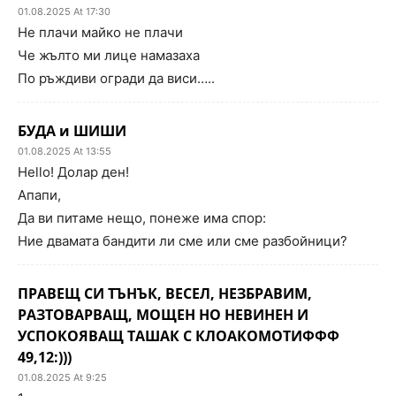
01.08.2025 At 17:30
Не плачи майко не плачи
Че жълто ми лице намазаха
По ръждиви огради да виси…..
БУДА и ШИШИ
01.08.2025 At 13:55
Hello! Долар ден!
Апапи,
Да ви питаме нещо, понеже има спор:
Ние двамата бандити ли сме или сме разбойници?
ПРАВЕЩ СИ ТЪНЪК, ВЕСЕЛ, НЕЗБРАВИМ,
РАЗТОВАРВАЩ, МОЩЕН НО НЕВИНЕН И
УСПОКОЯВАЩ ТАШАК С КЛОАКОМОТИФФФ
49,12:)))
01.08.2025 At 9:25