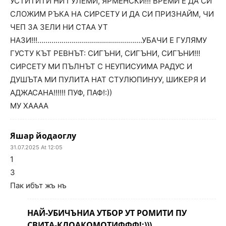
УСТИТИТИ НИ ГУЛЕМИ, ЯРМЕНСКИ!!! ВРЕМИ Е ДА СИ
СЛОЖИМ РЪКА НА СИРСЕТУ И ДА СИ ПРИЗНАЙМ, ЧИ
ЧЕП ЗА ЗЕЛИ НИ СТАА УТ
НАЗИ!!!…………………………………………….УБАЧИ Е ГУЛЯМУ
ГУСТУ КЪТ РЕВНЪТ: СИГЪНИ, СИГЪНИ, СИГЪНИ!!!
СИРСЕТУ МИ ПЪЛНЪТ С НЕУПИСУИМА РАДУС И
ДУШЪТА МИ ПУЛИТА НАТ СТУЛЮПИНУУ, ШИКЕРЯ И
АДЖАСАНА!!!!!! ПУФ, ПАФ!:))
МУ ХАААА
Яшар йодаоглу
31.07.2025 At 12:05
1
3
Пак ибът жъ нъ
НАЙ-УБИЧЪНИА УТБОР УТ РОМИТИ ПУ
СВИТА-КЛОАКОМОТИФФФ!:)))