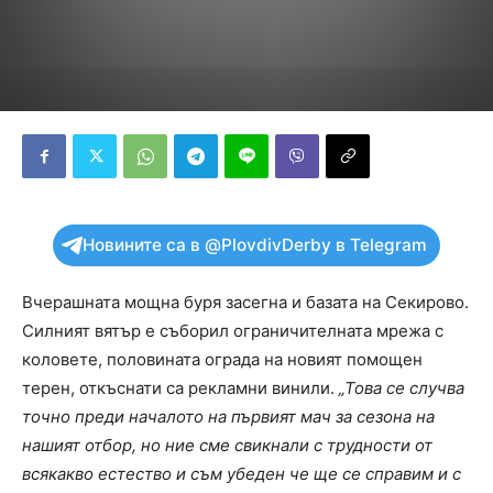
Новините са в @PlovdivDerby в Telegram
Вчерашната мощна буря засегна и базата на Секирово.
Силният вятър е съборил ограничителната мрежа с
коловете, половината ограда на новият помощен
терен, откъснати са рекламни винили.
„Това се случва
точно преди началото на първият мач за сезона на
нашият отбор, но ние сме свикнали с трудности от
всякакво естество и съм убеден че ще се справим и с