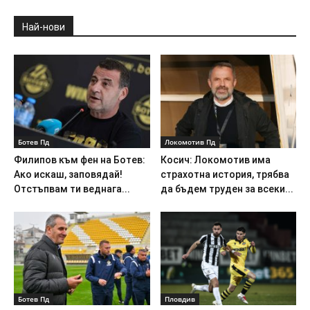
Най-нови
Ботев Пд
Локомотив Пд
Филипов към фен на Ботев:
Косич: Локомотив има
Ако искаш, заповядай!
страхотна история, трябва
Отстъпвам ти веднага...
да бъдем труден за всеки...
Ботев Пд
Пловдив