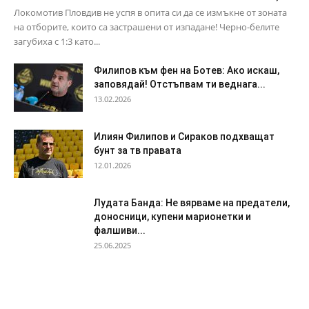
Локомотив Пловдив не успя в опита си да се измъкне от зоната
на отборите, които са застрашени от изпадане! Черно-белите
загубиха с 1:3 като...
Филипов към фен на Ботев: Ако искаш,
заповядай! Отстъпвам ти веднага...
13.02.2026
Илиян Филипов и Сираков подхващат
бунт за тв правата
12.01.2026
Лудата Банда: Не вярваме на предатели,
доносници, купени марионетки и
фалшиви...
25.06.2025