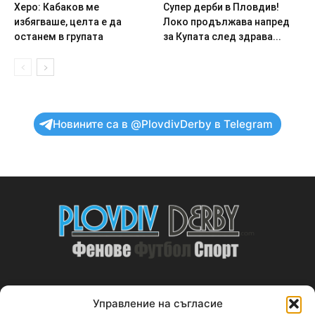
Херо: Кабаков ме
Супер дерби в Пловдив!
избягваше, целта е да
Локо продължава напред
останем в групата
за Купата след здрава...
Новините са в @PlovdivDerby в Telegram
Управление на съгласие
ABOUT US