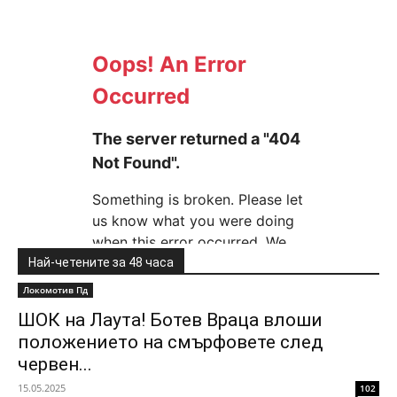
Най-четените за 48 часа
Локомотив Пд
ШОК на Лаута! Ботев Враца влоши
положението на смърфовете след
червен...
15.05.2025
102