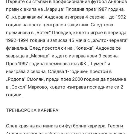
Първите си стъпки в професионалния футбол Андонов
прави с екипа на „Марица“ Пловдив през 1987 година.
С „кършиякалии“ Андонов изиграва 4 сезона – до 1992
година на поста централен защитник. След това
преминава в „Ботев“ Пловдив, където играе в периода
1992-1994 година и записва 45 мача с „жълто-черната“
фланелка. След престоя си на „Колежа“, Андонов се
завръща в „Марица“, където изгарва нови 3 сезона.
През 1997 година преминава във ФК „Шумен“ и
изиграва 2 сезона. Следва 1-годишен престой в
„Родопа“ Смолян, преди през 2000 година да премине
в „Сокол“ Марково, където изиграва последните си 2
години.
ТРЕНЬОРСКА КАРИЕРА:
След края на активната си футболна кариера, Георги
Андонов започва работа в частната детско-юношеска