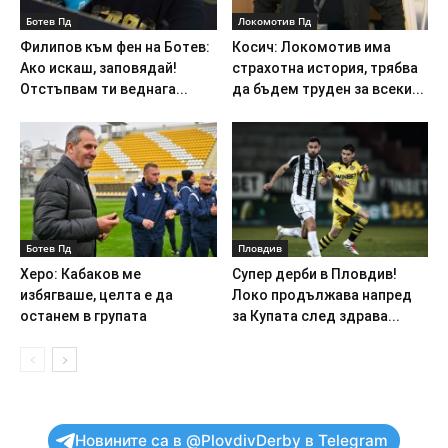
Ботев Пд
Локомотив Пд
Филипов към фен на Ботев:
Косич: Локомотив има
Ако искаш, заповядай!
страхотна история, трябва
Отстъпвам ти веднага...
да бъдем труден за всеки...
Ботев Пд
Пловдив
Херо: Кабаков ме
Супер дерби в Пловдив!
избягваше, целта е да
Локо продължава напред
останем в групата
за Купата след здрава...
Новините са в @PlovdivDerby в Telegram