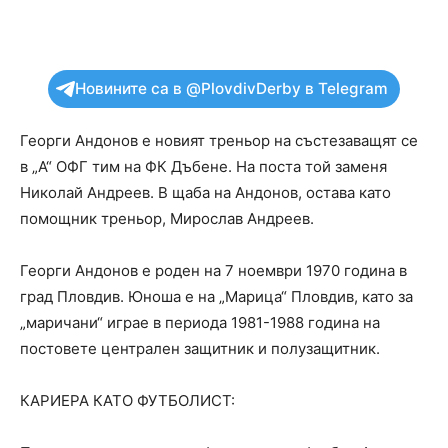
Новините са в @PlovdivDerby в Telegram
Георги Андонов е новият треньор на състезаващят се
в „А“ ОФГ тим на ФК Дъбене. На поста той заменя
Николай Андреев. В щаба на Андонов, остава като
помощник треньор, Мирослав Андреев.
Георги Андонов е роден на 7 ноември 1970 година в
град Пловдив. Юноша е на „Марица“ Пловдив, като за
„маричани“ играе в периода 1981-1988 година на
постовете централен защитник и полузащитник.
КАРИЕРА КАТО ФУТБОЛИСТ: