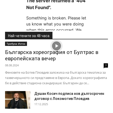
Най-четените за 48 часа
Трибуна Изток
Българска хореография от Бултрас в
европейската вечер
08.08.2024
7
Феновете на Ботев Пловдив заложиха на българска тематика за
тазвечершното си представяне в Европа. Докато хореографията
бе в действие стадиона скандираше: Българин да се...
Душан Косич подписа нов дългосрочен
договор с Локомотив Пловдив
17.12.2025