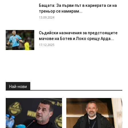
Бащата: За първи път в кариерата си на
треньор се намирам...
13.09.2024
Съдийски назначения за предстоящите
мачове на Ботев и Локо срещу Арда...
17.12.2025
Най-нови