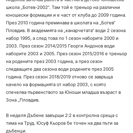
школа „Ботев-2002“. Там той е треньор на различни
юношески формации и е част от клуба до 2009 година.
През 2010 година преминава в школата на „Ботев“
Пловдив. В академията на „канарчетата“ води 2 сезона
набор 1995, а след това по 1 сезон наборите 2000 и
2003. През сезон 2014/2015 Георги Андонов води
наборите 2003 и 2005. През сезон 2015/2016 е треньор
на родените през 2003 година, а през сезон
следващите два сезона води родените през 2005
година. През сезон 2018/2019 отново се завръща
начело на формацията от набор 2003, с която
спечелва първенството за Юноши младша възраст в
Зона „Пловдив.
В неделя Дъбене завърши 2:2 в контролна среща с
тима на Труд. Юсуф Кьоров бе точен на два пъти за
дъбенци.