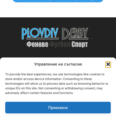
Управление на съгласие
ABOUT US
To provide the best experiences, we use technologies like cookies to
PlovdivDerby.com е първата пловдивска изцяло футболна
store and/or access device information. Consenting to these
technologies will allow us to process data such as browsing behavior or
медия!
unique IDs on this site. Not consenting or withdrawing consent, may
adversely affect certain features and functions.
Свържи се с нас:
plovdivderby.com@gmail.com
Приемане
FOLLOW US