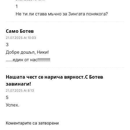
1
Не ти ли става мъчно за Зингата понякога?
Само Ботев
21.07.2025 At 10:03
3
Добре дошъл, Ники!
……един от нас!!!!!!!!!!!
Нашата чест се нарича вярност.С Ботев
завинаги!
21.07.2025 At 8:13
5
Успех.
Коментарите са затворени