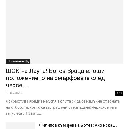
Локомотив Пд
ШОК на Лаута! Ботев Враца влоши
положението на смърфовете след
червен...
15.05.2025
102
Локомотив Пловдив не успя в опита си да се измъкне от зоната
на отборите, които са застрашени от изпадане! Черно-белите
загубиха с 1:3 като...
Филипов към фен на Ботев: Ако искаш,