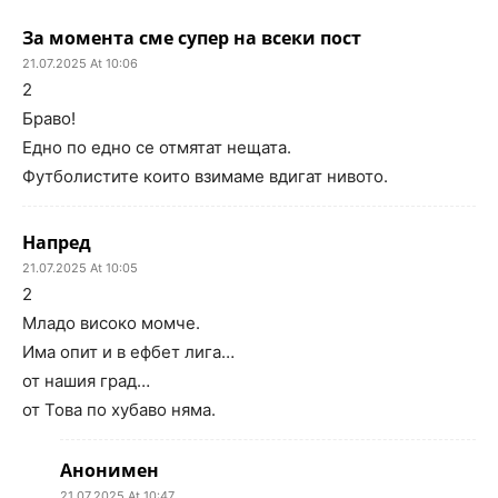
За момента сме супер на всеки пост
21.07.2025 At 10:06
2
Браво!
Едно по едно се отмятат нещата.
Футболистите които взимаме вдигат нивото.
Напред
21.07.2025 At 10:05
2
Младо високо момче.
Има опит и в ефбет лига…
от нашия град…
от Това по хубаво няма.
Анонимен
21.07.2025 At 10:47