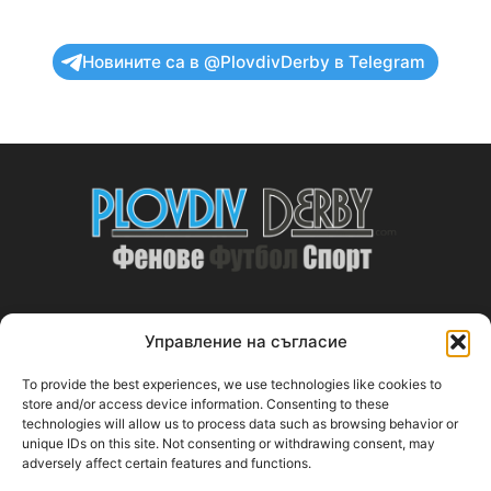
Новините са в @PlovdivDerby в Telegram
Управление на съгласие
ABOUT US
To provide the best experiences, we use technologies like cookies to
PlovdivDerby.com е първата пловдивска изцяло футболна
store and/or access device information. Consenting to these
technologies will allow us to process data such as browsing behavior or
медия!
unique IDs on this site. Not consenting or withdrawing consent, may
adversely affect certain features and functions.
Свържи се с нас:
plovdivderby.com@gmail.com