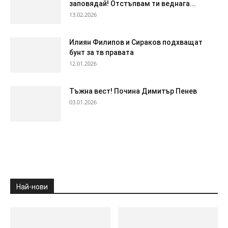
заповядай! Отстъпвам ти веднага...
13.02.2026
Илиян Филипов и Сираков подхващат
бунт за тв правата
12.01.2026
Тъжна вест! Почина Димитър Пенев
03.01.2026
Най-нови