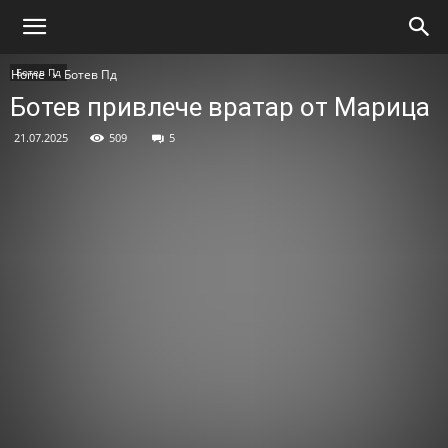
Ботев Пд
Home
Ботев Пд
Ботев привлече вратар от Марица
21.07.2025
509
5