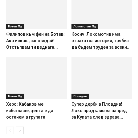
Ботев Пд
Локомотив Пд
Филипов към фен на Ботев:
Косич: Локомотив има
Ако искаш, заповядай!
страхотна история, трябва
Отстъпвам ти веднага...
да бъдем труден за всеки...
Ботев Пд
Пловдив
Херо: Кабаков ме
Супер дерби в Пловдив!
избягваше, целта е да
Локо продължава напред
останем в групата
за Купата след здрава...