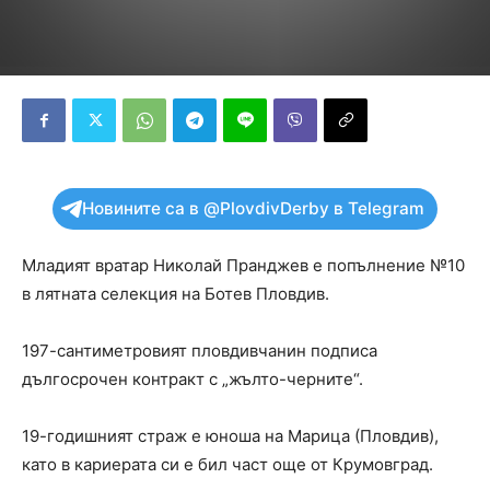
Новините са в @PlovdivDerby в Telegram
Младият вратар Николай Пранджев е попълнение №10
в лятната селекция на Ботев Пловдив.
197-сантиметровият пловдивчанин подписа
дългосрочен контракт с „жълто-черните“.
19-годишният страж е юноша на Марица (Пловдив),
като в кариерата си е бил част още от Крумовград.