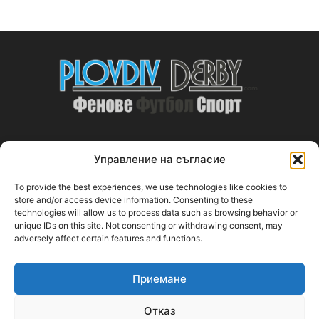
Управление на съгласие
ABOUT US
To provide the best experiences, we use technologies like cookies to
PlovdivDerby.com е първата пловдивска изцяло футболна
store and/or access device information. Consenting to these
technologies will allow us to process data such as browsing behavior or
медия!
unique IDs on this site. Not consenting or withdrawing consent, may
adversely affect certain features and functions.
Свържи се с нас:
plovdivderby.com@gmail.com
Приемане
FOLLOW US
Отказ