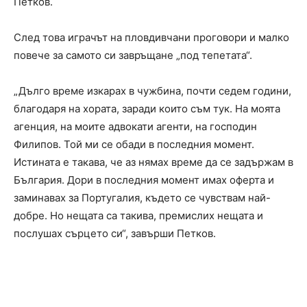
Петков.
След това играчът на пловдивчани проговори и малко
повече за самото си завръщане „под тепетата“.
„Дълго време изкарах в чужбина, почти седем години,
благодаря на хората, заради които съм тук. На моята
агенция, на моите адвокати агенти, на господин
Филипов. Той ми се обади в последния момент.
Истината е такава, че аз нямах време да се задържам в
България. Дори в последния момент имах оферта и
заминавах за Португалия, където се чувствам най-
добре. Но нещата са такива, премислих нещата и
послушах сърцето си“, завърши Петков.