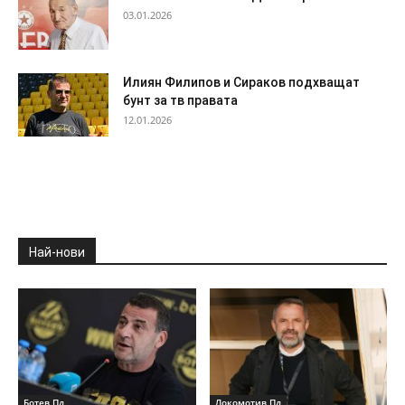
03.01.2026
Илиян Филипов и Сираков подхващат
бунт за тв правата
12.01.2026
Най-нови
Ботев Пд
Локомотив Пд