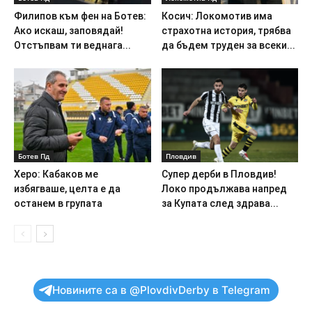
Филипов към фен на Ботев:
Косич: Локомотив има
Ако искаш, заповядай!
страхотна история, трябва
Отстъпвам ти веднага...
да бъдем труден за всеки...
Ботев Пд
Пловдив
Херо: Кабаков ме
Супер дерби в Пловдив!
избягваше, целта е да
Локо продължава напред
останем в групата
за Купата след здрава...
Новините са в @PlovdivDerby в Telegram