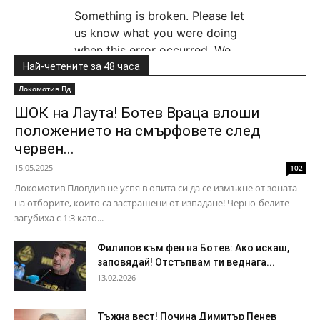
Най-четените за 48 часа
Локомотив Пд
ШОК на Лаута! Ботев Враца влоши
положението на смърфовете след
червен...
15.05.2025
102
Локомотив Пловдив не успя в опита си да се измъкне от зоната
на отборите, които са застрашени от изпадане! Черно-белите
загубиха с 1:3 като...
Филипов към фен на Ботев: Ако искаш,
заповядай! Отстъпвам ти веднага...
13.02.2026
Тъжна вест! Почина Димитър Пенев