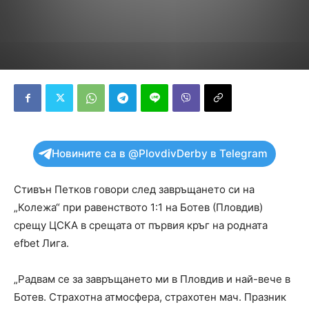
Новините са в @PlovdivDerby в Telegram
Стивън Петков говори след завръщането си на
„Колежа“ при равенството 1:1 на Ботев (Пловдив)
срещу ЦСКА в срещата от първия кръг на родната
efbet Лига.
„Радвам се за завръщането ми в Пловдив и най-вече в
Ботев. Страхотна атмосфера, страхотен мач. Празник