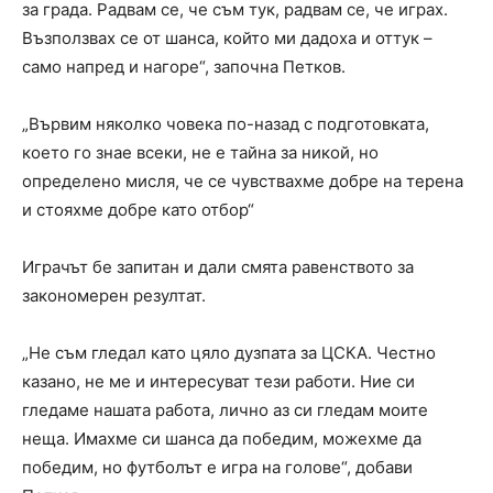
за града. Радвам се, че съм тук, радвам се, че играх.
Възползвах се от шанса, който ми дадоха и оттук –
само напред и нагоре“, започна Петков.
„Вървим няколко човека по-назад с подготовката,
което го знае всеки, не е тайна за никой, но
определено мисля, че се чувствахме добре на терена
и стояхме добре като отбор“
Играчът бе запитан и дали смята равенството за
закономерен резултат.
„Не съм гледал като цяло дузпата за ЦСКА. Честно
казано, не ме и интересуват тези работи. Ние си
гледаме нашата работа, лично аз си гледам моите
неща. Имахме си шанса да победим, можехме да
победим, но футболът е игра на голове“, добави