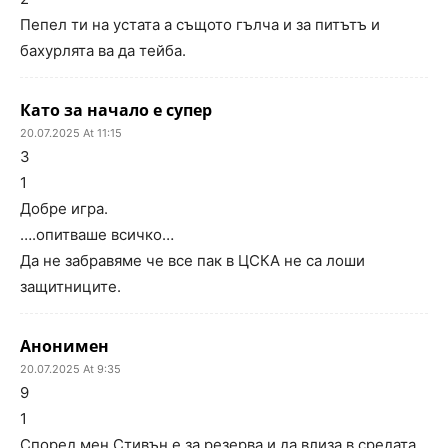
Пепел ти на устата а същото гълча и за питътъ и
бахурлята ва да тейба.
Като за начало е супер
20.07.2025 At 11:15
3
1
Добре игра.
….опитваше всичко…
Да не забравяме че все пак в ЦСКА не са лоши
защитниците.
Анонимен
20.07.2025 At 9:35
9
1
Според мен Стивън е за резерва и да влиза в средата