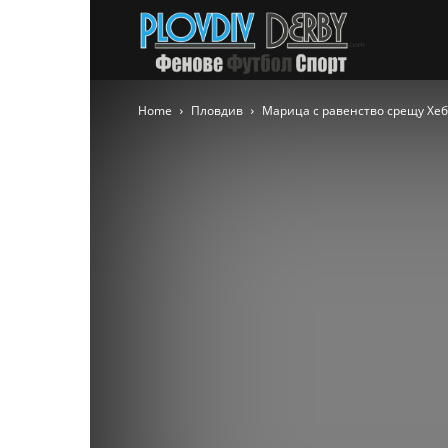
PlovdivDer
Home
Пловдив
Марица с равенство срещу Хе