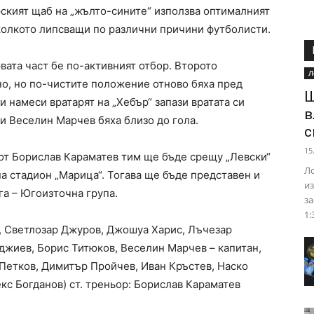
рският щаб на „жълто-сините“ използва оптималният
колкото липсващи по различни причини футболисти.
вата част бе по-активният отбор. Второто
Л
о, но по-чистите положение отново бяха пред
Ш
и намеси вратарят на „Хебър“ запази вратата си
в
 и Веселин Марчев бяха близо до гола.
с
15
от Борислав Караматев тим ще бъде срещу „Левски“
Ло
, на стадион „Марица“. Тогава ще бъде представен и
из
га – Югоизточна група.
за
1:
, Светлозар Джуров, Джошуа Харис, Лъчезар
джиев, Борис Титюков, Веселин Марчев – капитан,
Петков, Димитър Пройчев, Иван Кръстев, Наско
екс Богданов) ст. треньор: Борислав Караматев