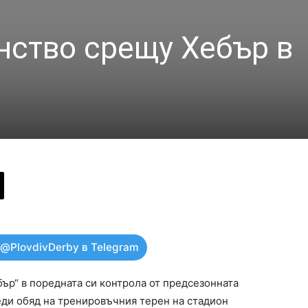
нство срещу Хебър в
 @PlovdivDerby в Telegram
ър“ в поредната си контрола от предсезонната
еди обяд на тренировъчния терен на стадион