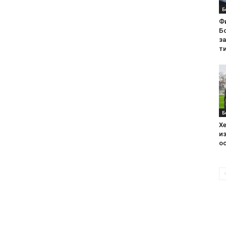
Б
Ф
Бо
з
ти
Б
Хе
из
ос