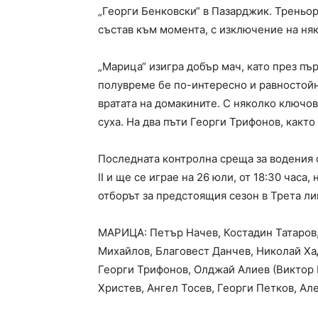
„Георги Бенковски“ в Пазарджик. Треньо
състав към момента, с изключение на ня
„Марица“ изигра добър мач, като през пър
полувреме бе по-интересно и равностойн
вратата на домакините. С няколко ключов
суха. На два пъти Георги Трифонов, както
Последната контролна среща за водения 
II и ще се играе на 26 юли, от 18:30 часа
отборът за предстоящия сезон в Трета ли
МАРИЦА: Петър Начев, Костадин Татаров
Михайлов, Благовест Данчев, Николай Ха
Георги Трифонов, Олджай Алиев (Виктор 
Христев, Ангел Тосев, Георги Петков, Ал