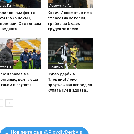
отев Пд
Локомотив Пд
илипов към фен на
Косич: Локомотив има
тев: Ако искаш,
страхотна история,
аповядай! Отстъпвам
трябва да бъдем
 веднага...
труден за всеки...
отев Пд
Пловдив
ро: Кабаков ме
Супер дерби в
бягваше, целта е да
Пловдив! Локо
танем в групата
продължава напред за
Купата след здрава...
Новините са в @PlovdivDerby в