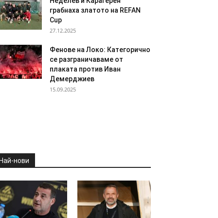
Неделев и Карагерен
грабнаха златото на REFAN
Cup
27.12.2025
Фенове на Локо: Категорично
се разграничаваме от
плаката против Иван
Демерджиев
15.09.2025
Най-нови