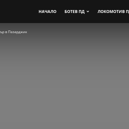
by.com
НАЧАЛО
БОТЕВ ПД
ЛОКОМОТИВ 
бър в Пазарджик