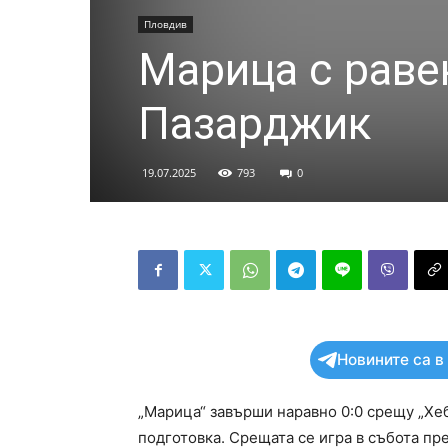
Пловдив
Марица с раве
Пазарджик
19.07.2025
793
0
Новините са в
„Марица“ завърши наравно 0:0 срещу „Хеб
подготовка. Срещата се игра в събота пр