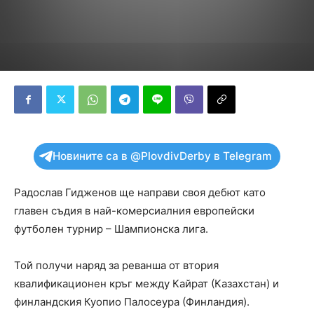
Новините са в @PlovdivDerby в Telegram
Радослав Гидженов ще направи своя дебют като
главен съдия в най-комерсиалния европейски
футболен турнир – Шампионска лига.
Той получи наряд за реванша от втория
квалификационен кръг между Кайрат (Казахстан) и
финландския Куопио Палосеура (Финландия).