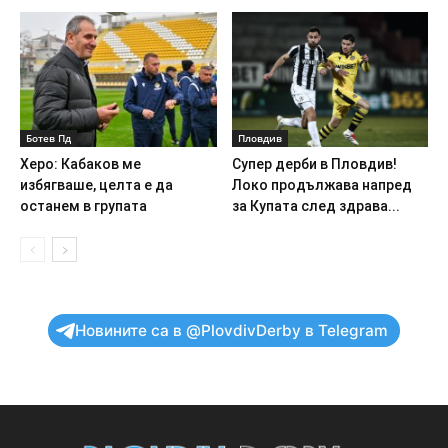
Ботев Пд
Пловдив
Херо: Кабаков ме
Супер дерби в Пловдив!
избягваше, целта е да
Локо продължава напред
останем в групата
за Купата след здрава...
Новините са в @PlovdivDerby в Telegram