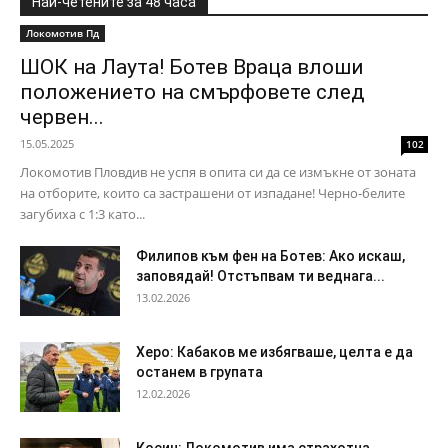
Най-четените за 48 часа
Локомотив Пд
ШОК на Лаута! Ботев Враца влоши
положението на смърфовете след
червен...
15.05.2025
102
Локомотив Пловдив не успя в опита си да се измъкне от зоната
на отборите, които са застрашени от изпадане! Черно-белите
загубиха с 1:3 като...
Филипов към фен на Ботев: Ако искаш,
заповядай! Отстъпвам ти веднага...
13.02.2026
Херо: Кабаков ме избягваше, целта е да
останем в групата
12.02.2026