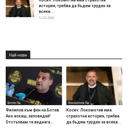
Косич: Локомотив има страхотна
история, трябва да бъдем труден за
всеки...
12.02.2026
Най-нови
Ботев Пд
Локомотив Пд
Филипов към фен на Ботев:
Косич: Локомотив има
Ако искаш, заповядай!
страхотна история, трябва
Отстъпвам ти веднага...
да бъдем труден за всеки...