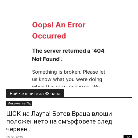
Най-четените за 48 часа
Локомотив Пд
ШОК на Лаута! Ботев Враца влоши
положението на смърфовете след
червен...
15.05.2025
102