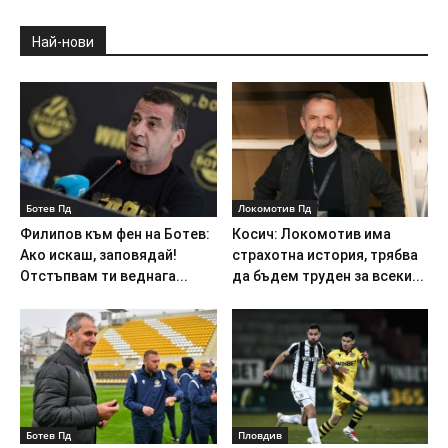
Най-нови
Ботев Пд
Локомотив Пд
Филипов към фен на Ботев:
Косич: Локомотив има
Ако искаш, заповядай!
страхотна история, трябва
Отстъпвам ти веднага...
да бъдем труден за всеки...
Ботев Пд
Пловдив