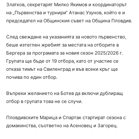
Златков, секретарят Милко Якимов и координаторът
на „Първенства и турнири“ Атанас Узунов, който е и
председател на Общинския съвет на Община Пловдив.
След свеждане на указанията за новото първенство,
беше изтеглен жребият за местата на отборите в
Бергера за програмата за новия сезон 2025/2026 г.
Групата ще бъде от 19 отбора, като от участие се
отказа тимът на Свиленград и във всеки кръг ще
почива по един отбор.
Въпреки желанието на Ботев да включи дублиращ
отбор в групата това не се случи.
Пловдивските Марица и Спартак стартират сезона с
домакинства, съответно на Асеновец и Загорец.