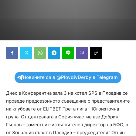
Новините са в @PlovdivDerby в Telegram
Днес в Конферентна зала 3 на хотел SPS в Пловдив се
проведе предсезонното съвещание с представителите
на клубовете от ЕLITBET Трета лига – Югоизточна
група. От централата в София участие взе Добрин
Гьонов – заместник-изпълнителен директор на БФС, а
от Зоналния съвет в Пловдив – председателят Огнян