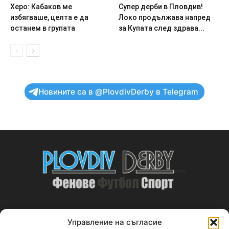
Херо: Кабаков ме
Супер дерби в Пловдив!
избягваше, целта е да
Локо продължава напред
останем в групата
за Купата след здрава...
Новините са в @PlovdivDerby в Telegram
Управление на съгласие
ABOUT US