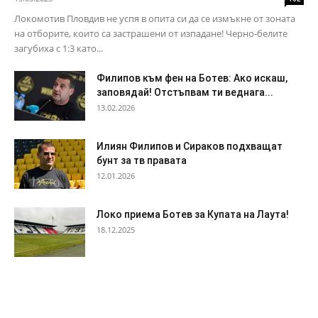
Локомотив Пловдив не успя в опита си да се измъкне от зоната
на отборите, които са застрашени от изпадане! Черно-белите
загубиха с 1:3 като...
Филипов към фен на Ботев: Ако искаш,
заповядай! Отстъпвам ти веднага...
13.02.2026
Илиян Филипов и Сираков подхващат
бунт за тв правата
12.01.2026
Локо приема Ботев за Купата на Лаута!
18.12.2025