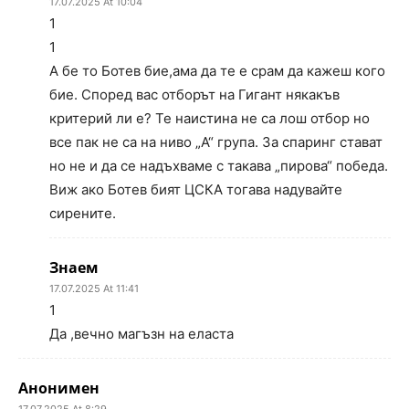
17.07.2025 At 10:04
1
1
А бе то Ботев бие,ама да те е срам да кажеш кого
бие. Според вас отборът на Гигант някакъв
критерий ли е? Те наистина не са лош отбор но
все пак не са на ниво „А“ група. За спаринг стават
но не и да се надъхваме с такава „пирова“ победа.
Виж ако Ботев бият ЦСКА тогава надувайте
сирените.
Знаем
17.07.2025 At 11:41
1
Да ,вечно магъзн на еласта
Анонимен