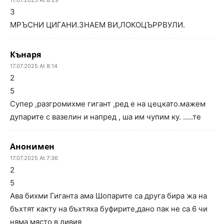
17.07.2025 At 8:29
3
МРЪСНИ ЦИГАНИ.ЗНАЕМ ВИ,ЛОКОЦЪРРВУЛИ.
Кънаря
17.07.2025 At 8:14
2
5
Супер ,разгромихме гигант ,ред е на цецкато.мажем
дупарите с вазелин и напред , ша им чупим ку. …..те
Анонимен
17.07.2025 At 7:36
2
5
Ава бихми Гиганта ама Шопарите са друга бира жа на
бъхтят какту на бъхтяха буфирите,дано пак не са 6 чи
няма място в дивия