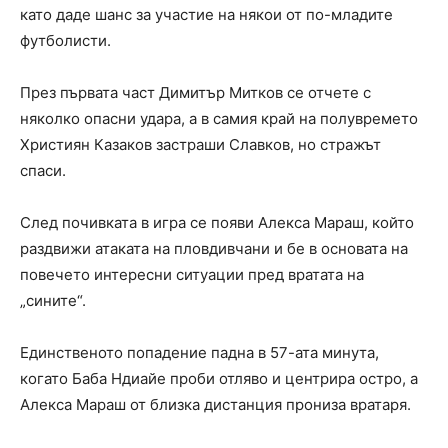
като даде шанс за участие на някои от по-младите
футболисти.
През първата част Димитър Митков се отчете с
няколко опасни удара, а в самия край на полувремето
Християн Казаков застраши Славков, но стражът
спаси.
След почивката в игра се появи Алекса Мараш, който
раздвижи атаката на пловдивчани и бе в основата на
повечето интересни ситуации пред вратата на
„сините“.
Единственото попадение падна в 57-ата минута,
когато Баба Ндиайе проби отляво и центрира остро, а
Алекса Мараш от близка дистанция прониза вратаря.