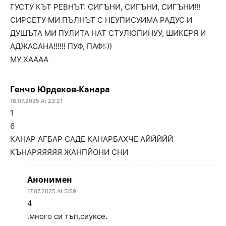
ГУСТУ КЪТ РЕВНЪТ: СИГЪНИ, СИГЪНИ, СИГЪНИ!!!
СИРСЕТУ МИ ПЪЛНЪТ С НЕУПИСУИМА РАДУС И
ДУШЪТА МИ ПУЛИТА НАТ СТУЛЮПИНУУ, ШИКЕРЯ И
АДЖАСАНА!!!!!! ПУФ, ПАФ!:))
МУ ХАААА
Генчо Юрдеков-Канара
16.07.2025 At 23:21
1
6
КАНАР АГБАР САДЕ КАНАРБАХЧЕ АЙЙЙЙЙ
КЪНАРЯЯЯЯЯ ЖАНПЙОНИ СНИ
Анонимен
17.07.2025 At 5:59
4
.много си тъп,сиуксе.