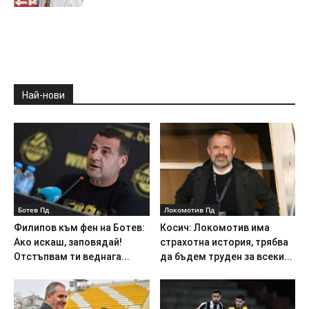
Най-нови
Ботев Пд
Локомотив Пд
Филипов към фен на Ботев:
Косич: Локомотив има
Ако искаш, заповядай!
страхотна история, трябва
Отстъпвам ти веднага...
да бъдем труден за всеки...