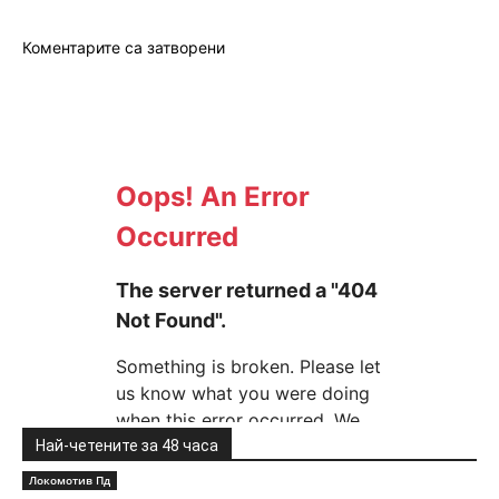
Коментарите са затворени
Най-четените за 48 часа
Локомотив Пд