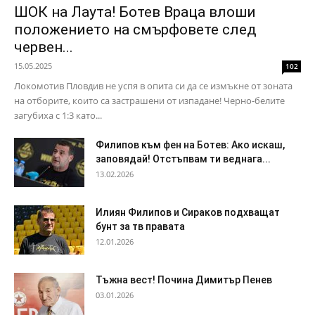
ШОК на Лаута! Ботев Враца влоши
положението на смърфовете след
червен...
15.05.2025
102
Локомотив Пловдив не успя в опита си да се измъкне от зоната
на отборите, които са застрашени от изпадане! Черно-белите
загубиха с 1:3 като...
Филипов към фен на Ботев: Ако искаш,
заповядай! Отстъпвам ти веднага...
13.02.2026
Илиян Филипов и Сираков подхващат
бунт за тв правата
12.01.2026
Тъжна вест! Почина Димитър Пенев
03.01.2026