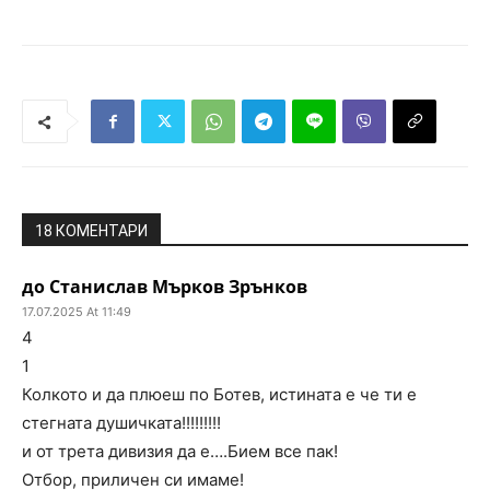
18 КОМЕНТАРИ
до Станислав Мърков Зрънков
17.07.2025 At 11:49
4
1
Колкото и да плюеш по Ботев, истината е че ти е
стегната душичката!!!!!!!!!
и от трета дивизия да е….Бием все пак!
Отбор, приличен си имаме!