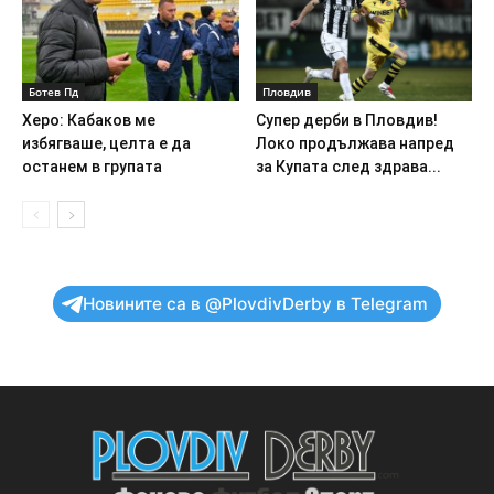
Ботев Пд
Пловдив
Херо: Кабаков ме
Супер дерби в Пловдив!
избягваше, целта е да
Локо продължава напред
останем в групата
за Купата след здрава...
Новините са в @PlovdivDerby в Telegram