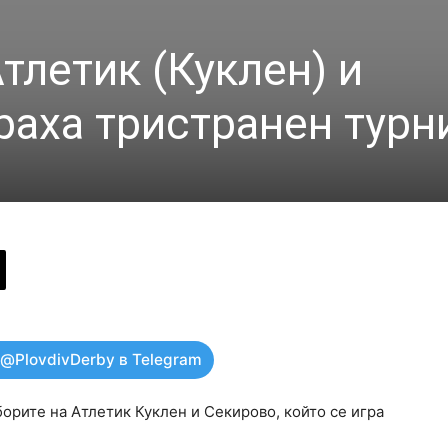
Атлетик (Куклен) и
раха тристранен турн
 @PlovdivDerby в Telegram
орите на Атлетик Куклен и Секирово, който се игра