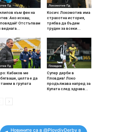
отев Пд
Локомотив Пд
илипов към фен на
Косич: Локомотив има
тев: Ако искаш,
страхотна история,
аповядай! Отстъпвам
трябва да бъдем
 веднага...
труден за всеки...
отев Пд
Пловдив
ро: Кабаков ме
Супер дерби в
бягваше, целта е да
Пловдив! Локо
танем в групата
продължава напред за
Купата след здрава...
Новините са в @PlovdivDerby в