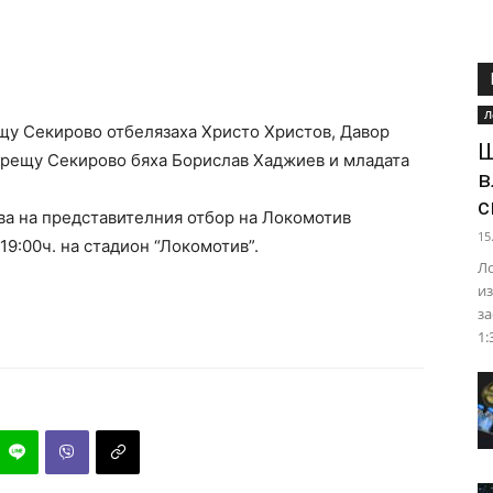
Л
ещу Секирово отбелязаха Христо Христов, Давор
Ш
 срещу Секирово бяха Борислав Хаджиев и младата
в
с
ва на представителния отбор на Локомотив
15
 19:00ч. на стадион “Локомотив”.
Ло
из
за
1: