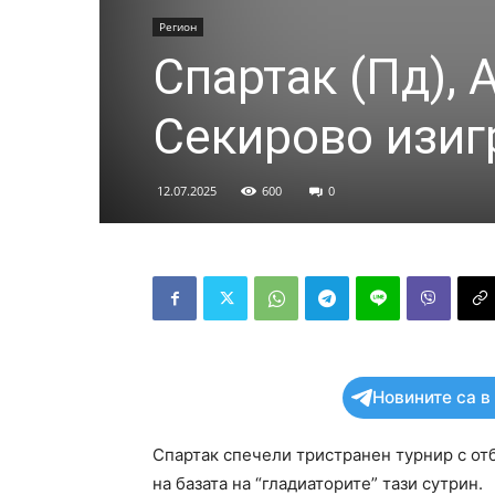
Регион
Спартак (Пд), 
Секирово изиг
12.07.2025
600
0
Новините са в
Спартак спечели тристранен турнир с отб
на базата на “гладиаторите” тази сутрин.