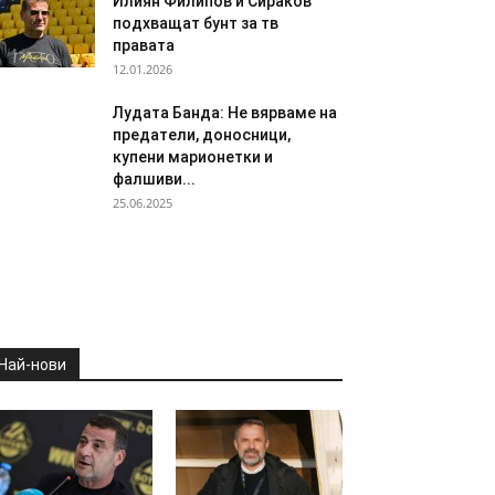
Илиян Филипов и Сираков
подхващат бунт за тв
правата
12.01.2026
Лудата Банда: Не вярваме на
предатели, доносници,
купени марионетки и
фалшиви...
25.06.2025
Най-нови