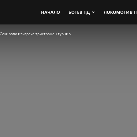
by.com
НАЧАЛО
БОТЕВ ПД
ЛОКОМОТИВ 
и Секирово изиграха тристранен турнир