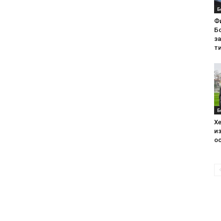
Б
Ф
Бо
з
ти
Б
Хе
из
ос