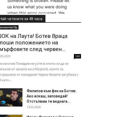
Най-четените за 48 часа
окомотив Пд
ОК на Лаута! Ботев Враца
лоши положението на
мърфовете след червен...
.05.2025
102
комотив Пловдив не успя в опита си да се
мъкне от зоната на отборите, които са
страшени от изпадане! Черно-белите загубиха с
3 като...
Филипов към фен на Ботев:
Ако искаш, заповядай!
Отстъпвам ти веднага...
13.02.2026