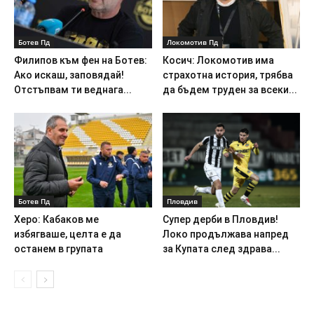
Ботев Пд
Локомотив Пд
Филипов към фен на Ботев:
Косич: Локомотив има
Ако искаш, заповядай!
страхотна история, трябва
Отстъпвам ти веднага...
да бъдем труден за всеки...
Ботев Пд
Пловдив
Херо: Кабаков ме
Супер дерби в Пловдив!
избягваше, целта е да
Локо продължава напред
останем в групата
за Купата след здрава...