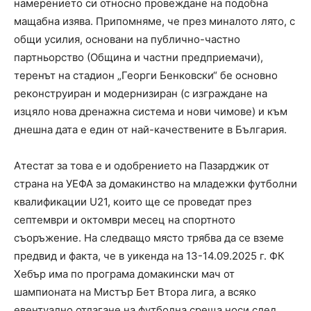
намерението си относно провеждане на подобна
мащабна изява. Припомняме, че през миналото лято, с
общи усилия, основани на публично-частно
партньорство (Община и частни предприемачи),
теренът на стадион „Георги Бенковски“ бе основно
реконструиран и модернизиран (с изграждане на
изцяло нова дренажна система и нови чимове) и към
днешна дата е един от най-качествените в България.
Атестат за това е и одобрението на Пазарджик от
страна на УЕФА за домакинство на младежки футболни
квалификации U21, които ще се проведат през
септември и октомври месец на спортното
съоръжение. На следващо място трябва да се вземе
предвид и факта, че в уикенда на 13-14.09.2025 г. ФК
Хебър има по програма домакински мач от
шампионата на Мистър Бет Втора лига, а всяко
евентуално отлагане на футболна среща носи след