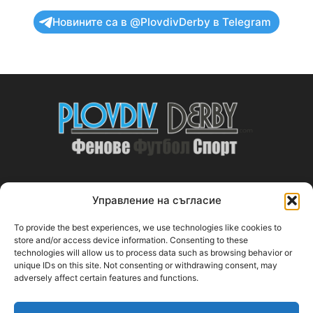
Новините са в @PlovdivDerby в Telegram
Управление на съгласие
ABOUT US
To provide the best experiences, we use technologies like cookies to
PlovdivDerby.com е първата пловдивска изцяло футболна
store and/or access device information. Consenting to these
technologies will allow us to process data such as browsing behavior or
медия!
unique IDs on this site. Not consenting or withdrawing consent, may
adversely affect certain features and functions.
Свържи се с нас:
plovdivderby.com@gmail.com