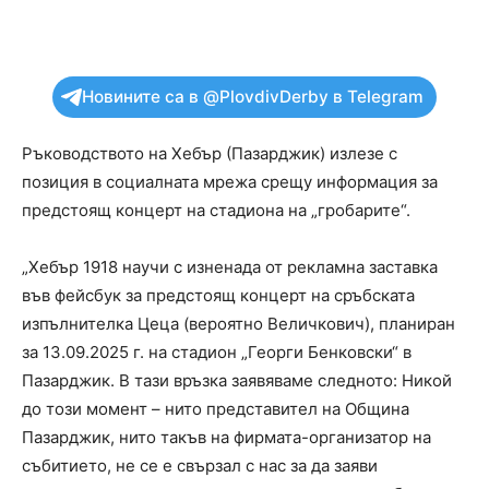
Новините са в @PlovdivDerby в Telegram
Ръководството на Хебър (Пазарджик) излезе с
позиция в социалната мрежа срещу информация за
предстоящ концерт на стадиона на „гробарите“.
„Хебър 1918 научи с изненада от рекламна заставка
във фейсбук за предстоящ концерт на сръбската
изпълнителка Цеца (вероятно Величкович), планиран
за 13.09.2025 г. на стадион „Георги Бенковски“ в
Пазарджик. В тази връзка заявяваме следното: Никой
до този момент – нито представител на Община
Пазарджик, нито такъв на фирмата-организатор на
събитието, не се е свързал с нас за да заяви