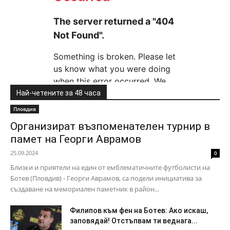
Най-четените за 48 часа
Пловдив
Организират възпоменателен турнир в
памет на Георги Аврамов
25.09.2024
0
Близки и приятели на един от емблематичните футболисти на
Ботев (Пловдив) - Георги Аврамов, са подели инициатива за
създаване на мемориален паметник в район...
Филипов към фен на Ботев: Ако искаш,
заповядай! Отстъпвам ти веднага...