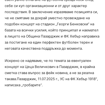
себе си куп организационни и от друг характер
последствия. В заключение изразяваме позицията си,
че не смятаме за докрай уместно провеждане на
подобен концерт на стадион „Георги Бенковски“ на
базата на всички усилия, който принципал и наемател
в лицето на Община Пазарджик и ФК Хебър направиха
за постигане на един перфектен футболен терен и
неговата качествена поддръжка до момента.
Искрено се надяваме, че по темата за евентуален
концерт на Цеца Величкович в Пазарджик, в крайна
сметка става въпрос за фейк новина, а не за реална
такава.Пазарджик, 11.07.2025 г., УС на ФК Хебър 1918″,
написаха „гробарите“.