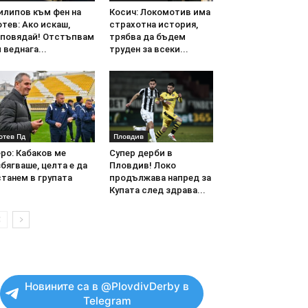
илипов към фен на
Косич: Локомотив има
тев: Ако искаш,
страхотна история,
аповядай! Отстъпвам
трябва да бъдем
 веднага...
труден за всеки...
отев Пд
Пловдив
ро: Кабаков ме
Супер дерби в
бягваше, целта е да
Пловдив! Локо
танем в групата
продължава напред за
Купата след здрава...
Новините са в @PlovdivDerby в
Telegram