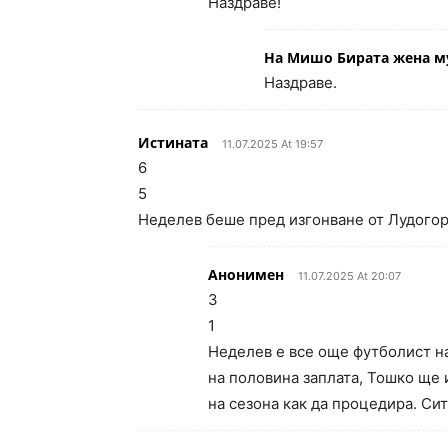
Наздраве!
На Мишо Бирата жена м
Наздраве.
Истината
11.07.2025 At 19:57
6
5
Неделев беше пред изгонване от Лудого
Анонимен
11.07.2025 At 20:07
3
1
Неделев е все още футболист н
на половина заплата, Тошко ще 
на сезона как да процедира. Сит