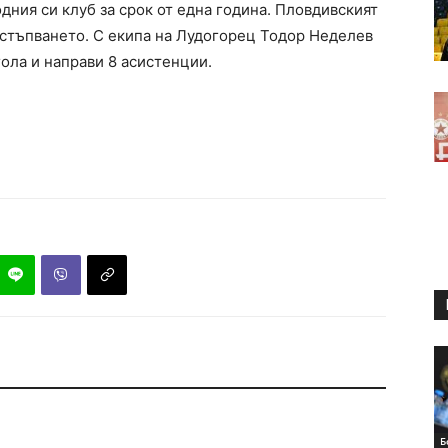
дния си клуб за срок от една година. Пловдивският
тстъпването. С екипа на Лудогорец Тодор Неделев
гола и направи 8 асистенции.
Б