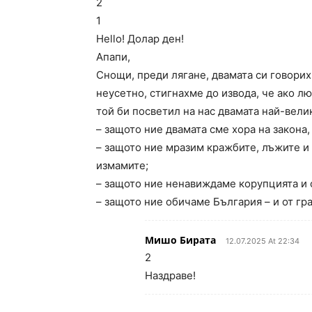
2
1
Hello! Долар ден!
Апапи,
Снощи, преди лягане, двамата си говорих
неусетно, стигнахме до извода, че ако л
той би посветил на нас двамата най-велик
– защото ние двамата сме хора на закона,
– защото ние мразим кражбите, лъжите и
измамите;
– защото ние ненавиждаме корупцията и с
– защото ние обичаме България – и от гр
Мишо Бирата
12.07.2025 At 22:34
2
Наздраве!