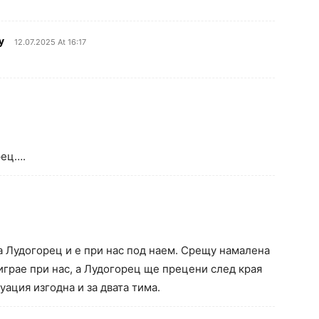
у
12.07.2025 At 16:17
рец….
а Лудогорец и е при нас под наем. Срещу намалена
играе при нас, а Лудогорец ще прецени след края
уация изгодна и за двата тима.