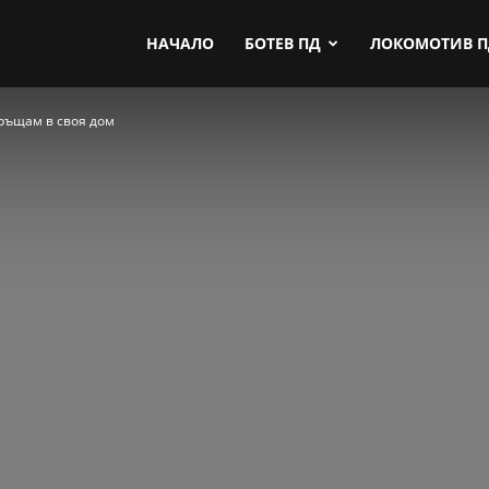
by.com
НАЧАЛО
БОТЕВ ПД
ЛОКОМОТИВ 
връщам в своя дом