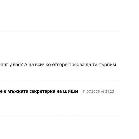
рпят у вас? А на всичко отгоре трябва да ти търпим
че е мъжката секретарка на Шиши
11.07.2025 At 21:22