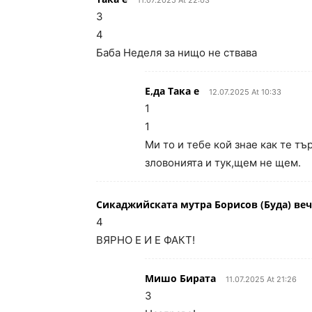
11.07.2025 At 22:03
3
4
Баба Неделя за нищо не ствава
Е,да Така е
12.07.2025 At 10:33
1
1
Ми то и тебе кой знае как те тъ
зловонията и тук,щем не щем.
Сикаджийската мутра Борисов (Буда) ве
4
ВЯРНО Е И Е ФАКТ!
Мишо Бирата
11.07.2025 At 21:26
3