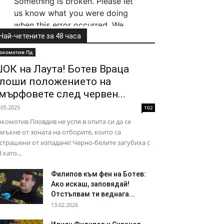
Най-четените за 48 часа
окомотив Пд
ОК на Лаута! Ботев Враца
лоши положението на
мърфовете след червен...
.05.2025
102
комотив Пловдив не успя в опита си да се
мъкне от зоната на отборите, които са
страшени от изпадане! Черно-белите загубиха с
3 като...
Филипов към фен на Ботев:
Ако искаш, заповядай!
Отстъпвам ти веднага...
13.02.2026