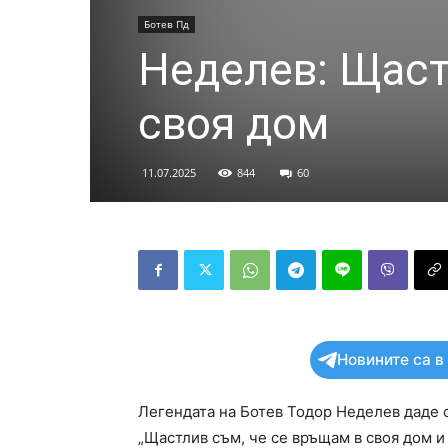
Ботев Пд
Неделев: Щаст
своя дом
11.07.2025
844
60
Новините са в
Легендата на Ботев Тодор Неделев даде с
„Щастлив съм, че се връщам в своя дом и