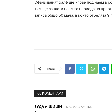
Офанзивният халф ще играе под наем в ро
тим ще заплати наем за периода на прео
записа общо 50 мача, в които отбеляза 9 
Share
60 КОМЕНТАРИ
БУДА и ШИШИ
12.07.2025 At 13:54