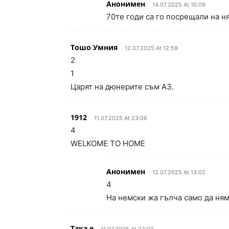
Анонимен
14.07.2025 At 10:09
70те годи са го посрещали на н
Тошо Умния
12.07.2025 At 12:59
2
1
Царят на дюнерите съм АЗ.
1912
11.07.2025 At 23:06
4
WELKOME TO HOME
Анонимен
12.07.2025 At 13:02
4
На немски жа гълча само да няма
Така е