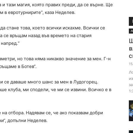
 и тази магия, която правих преди, да се върне. Ще
м в евротурнирите“, каза Неделев.
 да стане това, което всички искахме. Всички се
Л
да се връщам назад във времето на стария
Ш
 напред.“
в
с
етри, но това няма никакво значение за мен. Г-н
15
ръщаме в Ботев“.
Ло
из
ми се даваше много шанс за мен в Лудогорец.
за
ше клуба, ми сподели, че ми се извини. Всичко е в
1:
 на отбора. Надявам се, че ако показвам добри
ни“, допълни Неделев.