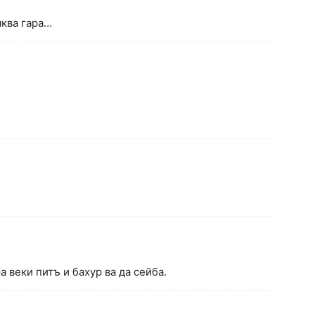
яква гара…
 веки питъ и бахур ва да сейба.