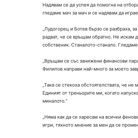
Надявам се да успея да помогна на отбора
гледаме мач за мач и се надявам да играе
„Лудогорец и Ботев бързо се разбраха, за
радват, че се връщам обратно. Не искам 
собственик. Станалото-станало. Гледаме
„Връщам се със занижени финансови парам
Филипов направи най-много за моето зав
„Така се стекоха обстоятелствата, че не 
Единият от треньорите ми, когато напуска
миналото.“
„Няма как да се харесам на всички фенове
игри, тяхното мнение за мен да се проме