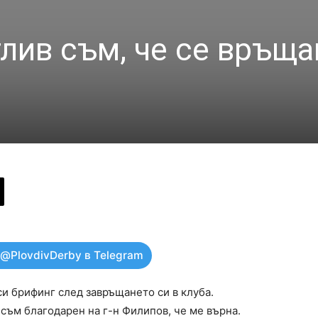
лив съм, че се връща
 @PlovdivDerby в Telegram
и брифинг след завръщането си в клуба.
 съм благодарен на г-н Филипов, че ме върна.