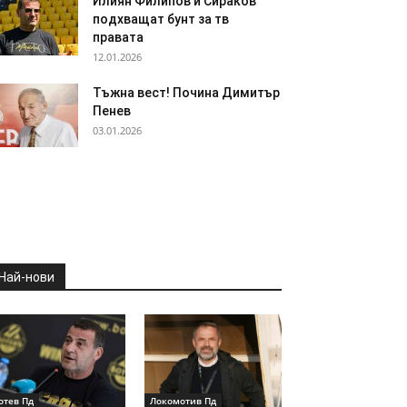
Илиян Филипов и Сираков
подхващат бунт за тв
правата
12.01.2026
Тъжна вест! Почина Димитър
Пенев
03.01.2026
Най-нови
отев Пд
Локомотив Пд