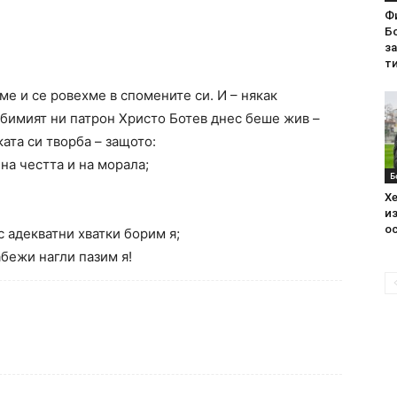
Ф
Бо
з
ти
ме и се ровехме в спомените си. И – някак
юбимият ни патрон Христо Ботев днес беше жив –
ата си творба – защото:
 на честта и на морала;
Б
Хе
из
ос
 адекватни хватки борим я;
абежи нагли пазим я!