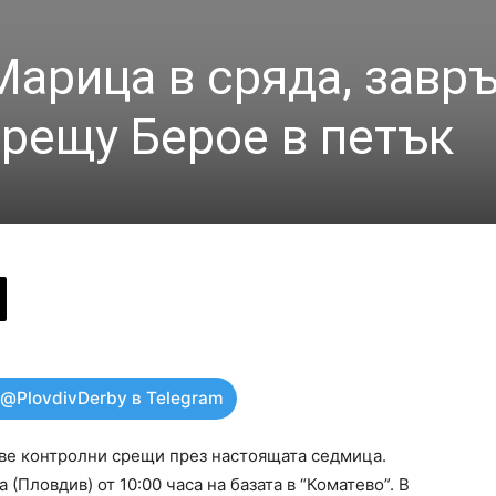
 Марица в сряда, завр
срещу Берое в петък
 @PlovdivDerby в Telegram
две контролни срещи през настоящата седмица.
(Пловдив) от 10:00 часа на базата в “Коматево”. В