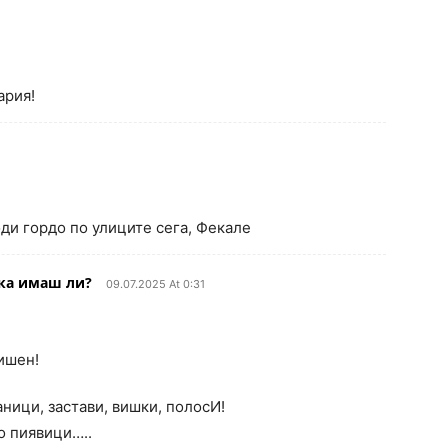
ария!
оди гордо по улиците сега, Фекале
ка имаш ли?
09.07.2025 At 0:31
лишен!
ници, застави, вишки, полосИ!
о пиявици…..