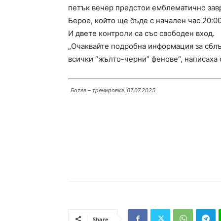
петък вечер предстои емблематично завр
Берое, който ще бъде с начален час 20:00
И двете контроли са със свободен вход.
„Очаквайте подробна информация за сблъ
всички “жълто-черни” фенове“, написаха 
Ботев – тренировка, 07.07.2025
Share