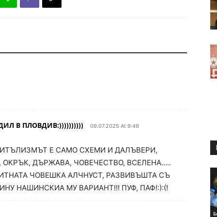
 В ПЛОВДИВ:))))))))))
09.07.2025 At 9:46
ПИТЪЛИЗМЪТ Е САМО СХЕМИ И ДАЛЪВЕРИ,
, ОКРЪК, ДЪРЖАВА, ЧОВЕЧЕСТВО, ВСЕЛЕНА…..
СИТНАТА ЧОВЕШКА АЛЧНУСТ, РАЗВИВЪШТА СЪ
У НАШИНСКИА МУ ВАРИАНТ!!! ПУФ, ПАФ!:):(!
Б