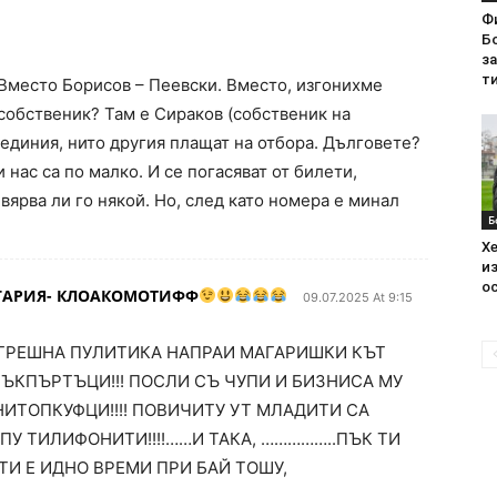
Ф
Бо
з
ти
 Вместо Борисов – Пеевски. Вместо, изгонихме
собственик? Там е Сираков (собственик на
 единия, нито другия плащат на отбора. Дълговете?
 нас са по малко. И се погасяват от билети,
вярва ли го някой. Но, след като номера е минал
Б
Хе
из
ос
ЛГАРИЯ- КЛОАКОМОТИФФ
09.07.2025 At 9:15
 ГРЕШНА ПУЛИТИКА НАПРАИ МАГАРИШКИ КЪТ
ЪКПЪРТЪЦИ!!! ПОСЛИ СЪ ЧУПИ И БИЗНИСА МУ
НИТОПКУФЦИ!!!! ПОВИЧИТУ УТ МЛАДИТИ СА
ПУ ТИЛИФОНИТИ!!!!……И ТАКА, ……………..ПЪК ТИ
 ТИ Е ИДНО ВРЕМИ ПРИ БАЙ ТОШУ,