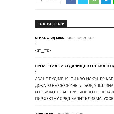
16 КОМЕНТАРИ
стикс след секс
09.07.2025 At 10:37
1
ᕙ⁠(͡⁠°⁠‿⁠ ͡⁠°⁠)⁠ᕗ
ПРЕМЕСТИЛ СИ СЕДАЛИЩЕТО ОТ КЮСТЕНДИЛ
1
АСАНЕ ПУД МЕНЯ, ТИ КВО ИСКЪШ?? КА
ДОКАТО НЕ СЕ СРИНЕ, УТБОР, УПШТИНА
И ВСИЧКО ТОВА, ПРИЧИНЕНО ОТ НЕНА
ПИРФЕКТНУ СРЕД КАПИТЪЛИЗМА, УСОБИН
Анонимен