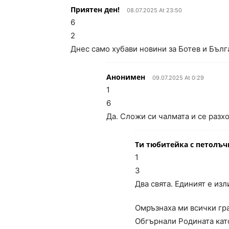
Приятен ден!
08.07.2025 At 23:50
6
2
Днес само хубави новини за Ботев и Бълг
Анонимен
09.07.2025 At 0:29
1
6
Да. Сложи си чалмата и се разх
Ти тюбитейка с петолъч
1
3
Два свята. Единият е из
Омръзнаха ми всички гра
Обгърнали Родината кат