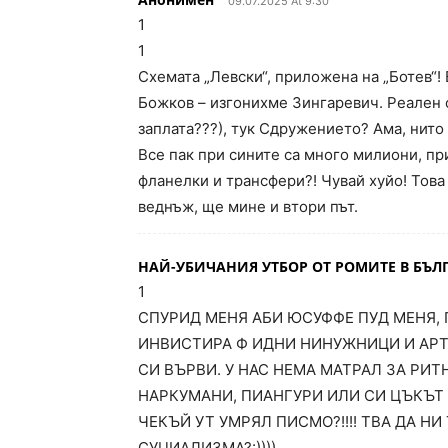
09.07.2025 At 9:30
1
1
Схемата „Левски“, приложена на „Ботев“!
Божков – изгонихме Зингаревич. Реален 
заплата???), тук Сдружението? Ама, нито
Все пак при сините са много милиони, при
фланелки и трансфери?! Чувай хуйо! Това 
веднъж, ще мине и втори път.
НАЙ-УБИЧАНИЯ УТБОР ОТ РОМИТЕ В БЪ
1
СПУРИД МЕНЯ АБИ ЮСУФФЕ ПУД МЕНЯ,
ИНВИСТИРА Ф ИДНИ НИНУЖНИЦИ И АРТ
СИ ВЪРВИ. У НАС НЕМА МАТРАЛ ЗА РИТ
НАРКУМАНИ, ПИАНГУРИ ИЛИ СИ ЦЪКЪТ 
ЧЕКЪЙ УТ УМРЯЛ ПИСМО?!!!! ТВА ДА НИ
СУЦИАЛИЗМА?:))))