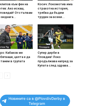
илипов към фен на
Косич: Локомотив има
тев: Ако искаш,
страхотна история,
аповядай! Отстъпвам
трябва да бъдем
 веднага...
труден за всеки...
отев Пд
Пловдив
ро: Кабаков ме
Супер дерби в
бягваше, целта е да
Пловдив! Локо
танем в групата
продължава напред за
Купата след здрава...
Новините са в @PlovdivDerby в
Telegram