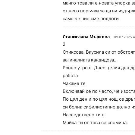
манго това ли е новата упорка в
от него поръчки за да ви издърж
само че ние сме подлоги
Станислава Мъркова
09.07.2025 A
2
Стиксова, Вкусила си от обстоя
вагиналната кандидоза..
Ранно утро е. Днес целия ден д
работа
Чакаме те
Включвай се по често, че изост
По цял ден и по цял нощ се дръ
си болна сифилистипно долно из
Наследствено ти е
Майка ти от това се спомина.