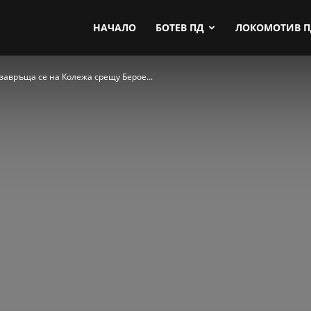
by.com
НАЧАЛО
БОТЕВ ПД
ЛОКОМОТИВ 
 завръща се на Колежа срещу Берое...