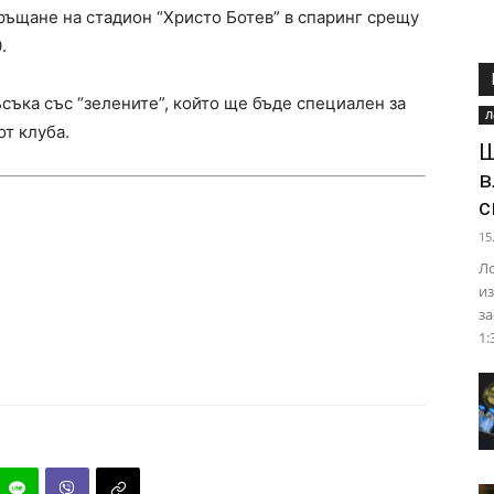
ъщане на стадион “Христо Ботев” в спаринг срещу
.
съка със “зелените”, който ще бъде специален за
Л
от клуба.
Ш
в
с
15
Ло
из
за
1: