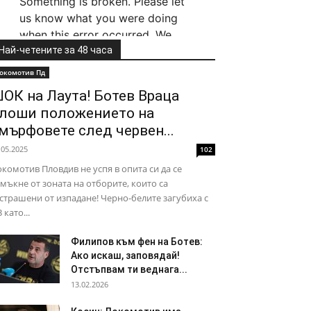
Най-четените за 48 часа
окомотив Пд
ОК на Лаута! Ботев Враца
лоши положението на
мърфовете след червен...
.05.2025
102
комотив Пловдив не успя в опита си да се
мъкне от зоната на отборите, които са
страшени от изпадане! Черно-белите загубиха с
3 като...
Филипов към фен на Ботев:
Ако искаш, заповядай!
Отстъпвам ти веднага...
13.02.2026