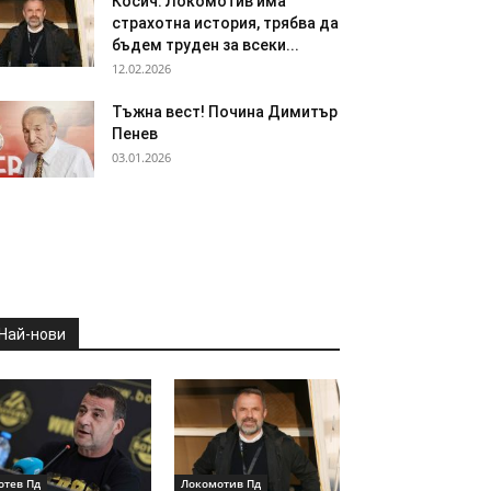
Косич: Локомотив има
страхотна история, трябва да
бъдем труден за всеки...
12.02.2026
Тъжна вест! Почина Димитър
Пенев
03.01.2026
Най-нови
отев Пд
Локомотив Пд