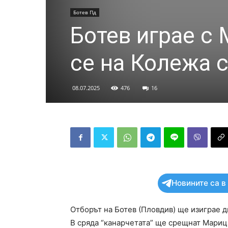
Ботев Пд
Ботев играе с
се на Колежа 
08.07.2025
476
16
Новините са в
Отборът на Ботев (Пловдив) ще изиграе 
В сряда “канарчетата” ще срещнат Марица 