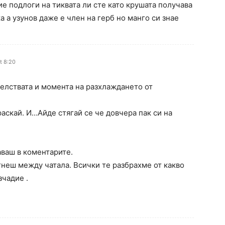
ие подлоги на тиквата ли сте като крушата получава
а а узунов даже е член на герб но манго си знае
t 8:20
телствата и момента на разхлаждането от
раскай. И…Айде стягай се че довчера пак си на
аваш в коментарите.
гнеш между чатала. Всички те разбрахме от какво
чадие .