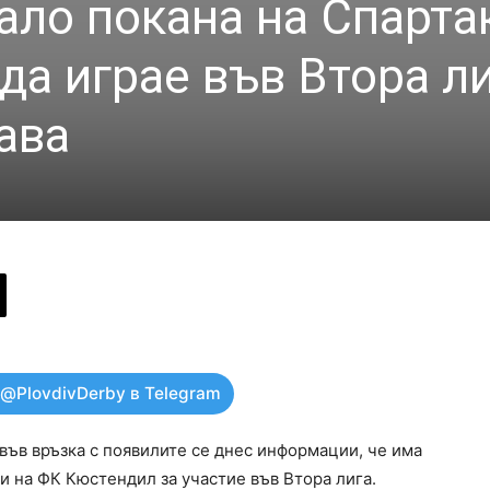
ло покана на Спартак
 да играе във Втора ли
ава
 @PlovdivDerby в Telegram
във връзка с появилите се днес информации, че има
и на ФК Кюстендил за участие във Втора лига.