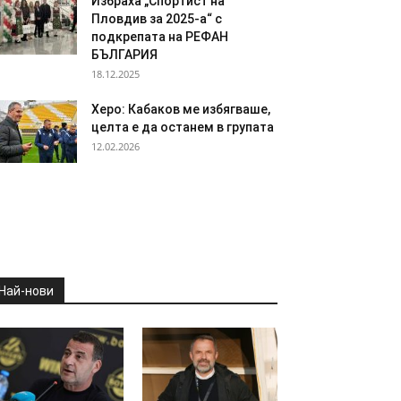
Избраха „Спортист на
Пловдив за 2025-а“ с
подкрепата на РЕФАН
БЪЛГАРИЯ
18.12.2025
Херо: Кабаков ме избягваше,
целта е да останем в групата
12.02.2026
Най-нови