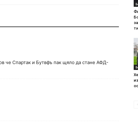
Б
Ф
Бо
з
ти
ов че Спартак и Бутвфъ пак щяло да стане АФД-
Б
Хе
из
ос