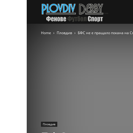
PlovdivDer
Home
Пловдив
БФС не е пращало покана на Спа
Пловдив