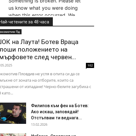
Най-четените за 48 часа
окомотив Пд
ОК на Лаута! Ботев Враца
лоши положението на
мърфовете след червен...
.05.2025
102
комотив Пловдив не успя в опита си да се
мъкне от зоната на отборите, които са
страшени от изпадане! Черно-белите загубиха с
3 като...
Филипов към фен на Ботев:
Ако искаш, заповядай!
Отстъпвам ти веднага...
13.02.2026