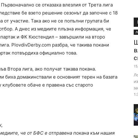
. Първоначално се отказаха влезлия от Трета лига
следствие бе взето решение сезонът да започне с 18
а от участие. Така ако не се попълни групата би
отбор. А днес из медиите плъзна информация, че
Л
партак и ФК Кюстендил – завършили на второ
Ш
ига. PlovdivDerby.com разбра, че такива покани
в
артак потвърдиха официално това.
с
15
във Втора лига, ако получат такава покана.
Ло
ии биха домакинствали е основният терен на базата
из
у клубовете обаче е правена със старото
за
1:
к,
медиите, че от БФС е отправена покана към нашия