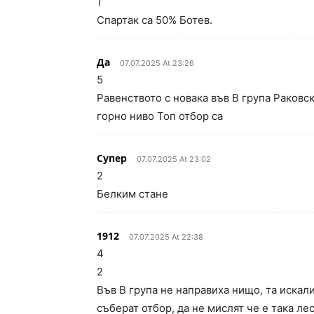
1
Спартак са 50% Ботев.
Да
07.07.2025 At 23:26
5
Равенството с новака във В група Раковск
горно ниво Топ отбор са
Супер
07.07.2025 At 23:02
2
Белким стане
1912
07.07.2025 At 22:38
4
2
Във В група не направиха нищо, та искали
съберат отбор, да не мислят че е така ле