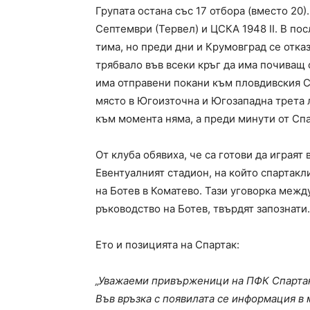
Групата остана със 17 отбора (вместо 20)
Септември (Тервел) и ЦСКА 1948 II. В по
тима, но преди дни и Крумовград се отказ
трябвало във всеки кръг да има почиващ 
има отправени покани към пловдивския С
място в Югоизточна и Югозападна трета л
към момента няма, а преди минути от Сп
От клуба обявиха, че са готови да играят 
Евентуалният стадион, на който спартакл
на Ботев в Коматево. Тази уговорка межд
ръководство на Ботев, твърдят запознати.
Ето и позицията на Спартак:
„Уважаеми привърженици на ПФК Спарта
Във връзка с появилата се информация в 