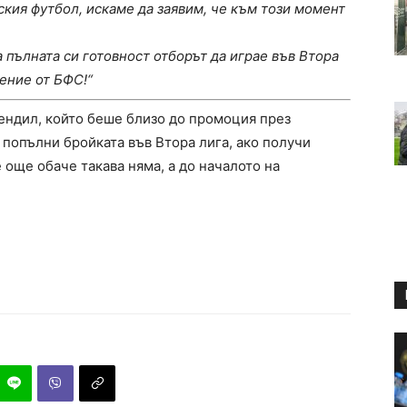
рския футбол, искаме да заявим, че към този момент
 пълната си готовност отборът да играе във Втора
ение от БФС!“
ендил, който беше близо до промоция през
 попълни бройката във Втора лига, ако получи
 още обаче такава няма, а до началото на