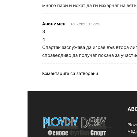
много пари и искат да ги изхарчат на вят
Анонимен
07.07.2025 At 22:16
3
4
Спартак заслужава да играе във втора ли
справедливо да получат покана за участи
Коментарите са затворени
AB
Plov
мед