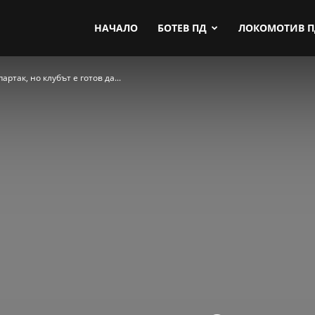
by.com
НАЧАЛО
БОТЕВ ПД
ЛОКОМОТИВ 
ртак, но клубът е готов да...