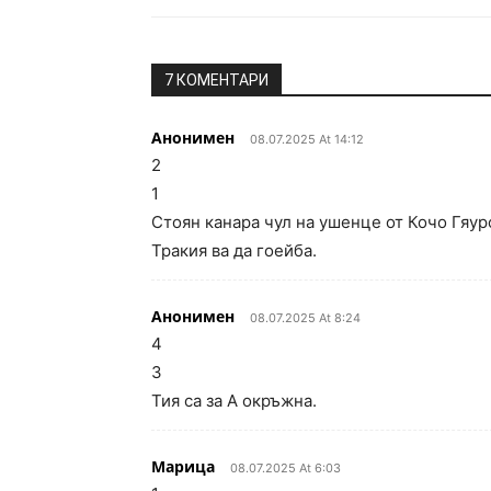
7 КОМЕНТАРИ
Анонимен
08.07.2025 At 14:12
2
1
Стоян канара чул на ушенце от Кочо Гяур
Тракия ва да гоейба.
Анонимен
08.07.2025 At 8:24
4
3
Тия са за А окръжна.
Марица
08.07.2025 At 6:03