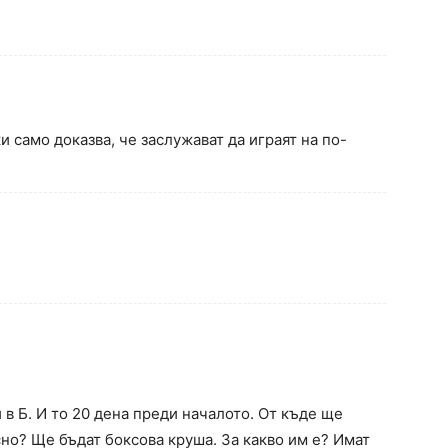
и само доказва, че заслужават да играят на по-
 в Б. И то 20 дена преди началото. От къде ще
сно? Ще бъдат боксова круша. За какво им е? Имат