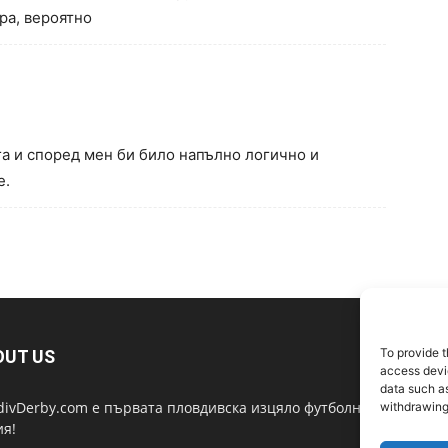
ъра, вероятно
га и според мен би било напълно логично и
е.
To provide t
OUT US
F
access devic
data such as
divDerby.com е първата пловдивска изцяло футболна
withdrawing
ия!