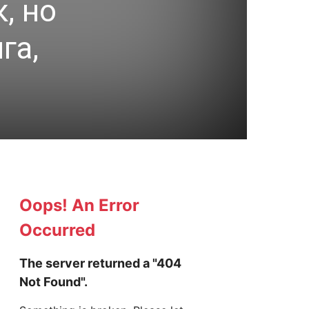
, но
га,