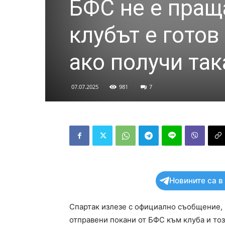
БФС не е праща
клубът е готов
ако получи так
07.07.2025
981
7
Новините са в
Спартак излезе с официално съобщение, 
отправени покани от БФС към клуба и тоз