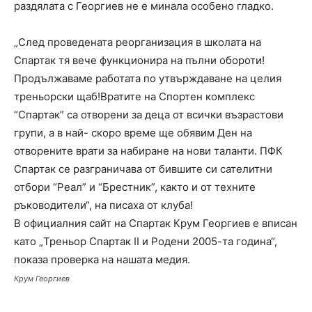
раздялата с Георгиев не е минала особено гладко.
„След проведената реорганизация в школата на
Спартак тя вече функционира на пълни обороти!
Продължаваме работата по утвърждаване на целия
треньорски щаб!Вратите на Спортен комплекс
“Спартак” са отворени за деца от всички възрастови
групи, а в най- скоро време ще обявим Ден на
отворените врати за набиране на нови таланти. ПФК
Спартак се разграничава от бившите си сателитни
отбори “Реал” и “Брестник”, както и от техните
ръководители“, на писаха от клуба!
В официалния сайт на Спартак Крум Георгиев е вписан
като „
Треньор Спартак
II
и Родени 2005-та година“,
показа проверка на нашата медия.
Крум Георгиев