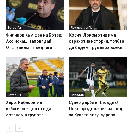
Ботев Пд
Локомотив Пд
Филипов към фен на Ботев:
Косич: Локомотив има
Ако искаш, заповядай!
страхотна история, трябва
Отстъпвам ти веднага...
да бъдем труден за всеки...
Ботев Пд
Пловдив
Херо: Кабаков ме
Супер дерби в Пловдив!
избягваше, целта е да
Локо продължава напред
останем в групата
за Купата след здрава...