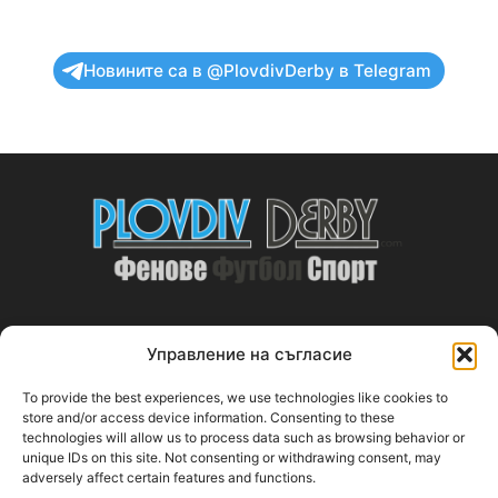
Новините са в @PlovdivDerby в Telegram
Управление на съгласие
ABOUT US
To provide the best experiences, we use technologies like cookies to
PlovdivDerby.com е първата пловдивска изцяло футболна
store and/or access device information. Consenting to these
technologies will allow us to process data such as browsing behavior or
медия!
unique IDs on this site. Not consenting or withdrawing consent, may
adversely affect certain features and functions.
Свържи се с нас:
plovdivderby.com@gmail.com