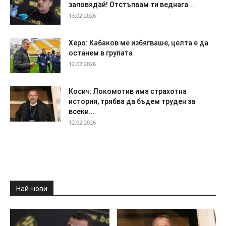
заповядай! Отстъпвам ти веднага...
13.02.2026
Херо: Кабаков ме избягваше, целта е да
останем в групата
12.02.2026
Косич: Локомотив има страхотна
история, трябва да бъдем труден за
всеки...
12.02.2026
Най-нови