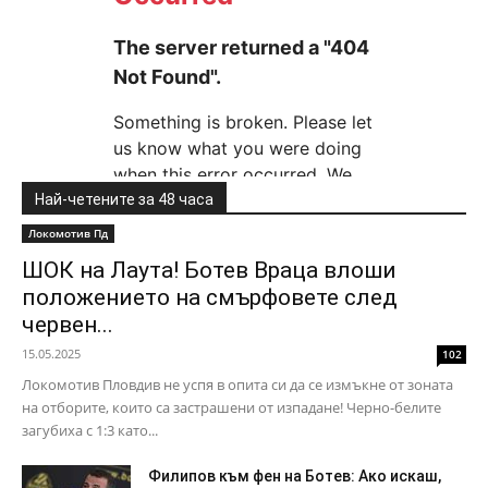
Най-четените за 48 часа
Локомотив Пд
ШОК на Лаута! Ботев Враца влоши
положението на смърфовете след
червен...
15.05.2025
102
Локомотив Пловдив не успя в опита си да се измъкне от зоната
на отборите, които са застрашени от изпадане! Черно-белите
загубиха с 1:3 като...
Филипов към фен на Ботев: Ако искаш,