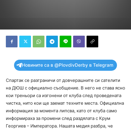
Новините са в @PlovdivDerby в Telegram
Спартак се разграничи от довчерашните си сателити
на ДЮШ с официално съобщение. В него не става ясно
кои треньори са изгонени от клуба след проведената
чистка, нито кои ще заемат техните места. Официална
информация за момента липсва, като от клуба само
информираха за промени след раздялата с Крум
Георгиев – Императора. Нашата медия разбра, че