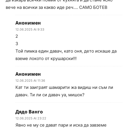
вече на всички за какво иде реч…. САМО БОТЕВ
Анонимен
12.06.2025 At 9:33
2
3
Той пимка един давач, като оня, дето искаше да
вземе локото от крушарски!!!
Анонимен
12.06.2025 At 11:36
Кат ти заиграят шамарити жа видиш ни съм ли
давач. Ти ли си давач уа, мишок?
Дядо Ванго
12.06.2025 At 23:22
Явно не му се дават пари и иска да завземе