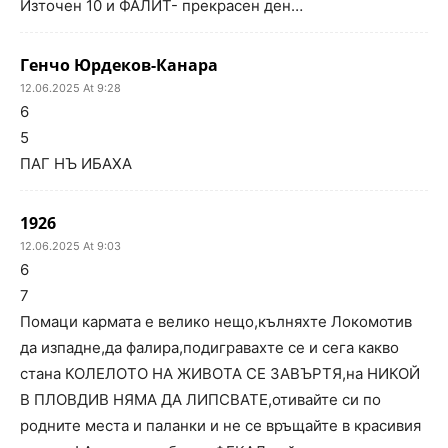
Източен 10 и ФАЛИТ- прекрасен ден…
Генчо Юрдеков-Канара
12.06.2025 At 9:28
6
5
ПАГ НЪ ИБАХА
1926
12.06.2025 At 9:03
6
7
Помаци кармата е велико нещо,кълняхте Локомотив
да изпадне,да фалира,подигравахте се и сега какво
стана КОЛЕЛОТО НА ЖИВОТА СЕ ЗАВЪРТЯ,на НИКОЙ
В ПЛОВДИВ НЯМА ДА ЛИПСВАТЕ,отивайте си по
родните места и паланки и не се връщайте в красивия