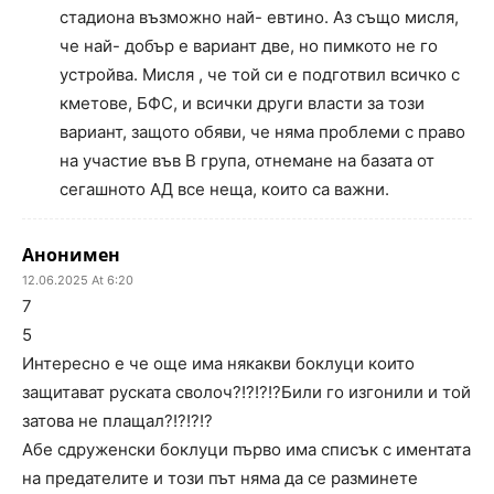
стадиона възможно най- евтино. Аз също мисля,
че най- добър е вариант две, но пимкото не го
устройва. Мисля , че той си е подготвил всичко с
кметове, БФС, и всички други власти за този
вариант, защото обяви, че няма проблеми с право
на участие във В група, отнемане на базата от
сегашното АД все неща, които са важни.
Анонимен
12.06.2025 At 6:20
7
5
Интересно е че още има някакви боклуци които
защитават руската сволоч?!?!?!?Били го изгонили и той
затова не плащал?!?!?!?
Абе сдруженски боклуци първо има списък с иментата
на предателите и този път няма да се разминете