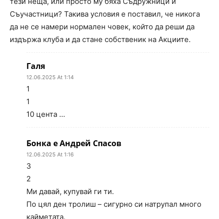
тези неща, или просто му бяха Съдружници и
Съучастници? Такива условия е поставил, че никога
да не се намери нормален човек, който да реши да
издържа клуба и да стане собственик на Акциите.
Галя
12.06.2025 At 1:14
1
1
10 цента …
Бонка е Андрей Спасов
12.06.2025 At 1:16
3
2
Ми давай, купувай ги ти.
По цял ден тролиш – сигурно си натрупал много
кайметата.