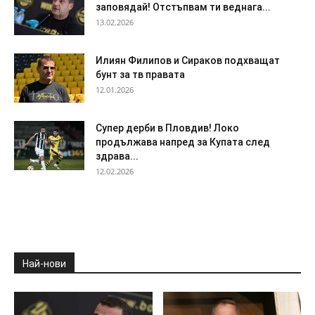
заповядай! Отстъпвам ти веднага...
13.02.2026
Илиян Филипов и Сираков подхващат
бунт за тв правата
12.01.2026
Супер дерби в Пловдив! Локо
продължава напред за Купата след
здрава...
12.02.2026
Най-нови