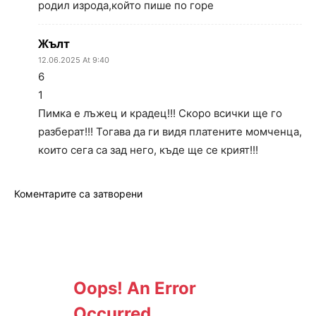
родил изрода,който пише по горе
Жълт
12.06.2025 At 9:40
6
1
Пимка е лъжец и крадец!!! Скоро всички ще го
разберат!!! Тогава да ги видя платените момченца,
които сега са зад него, къде ще се крият!!!
Коментарите са затворени