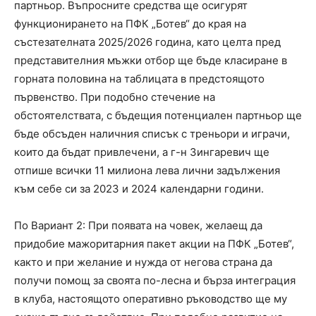
партньор. Въпросните средства ще осигурят
функционирането на ПФК „Ботев“ до края на
състезателната 2025/2026 година, като целта пред
представителния мъжки отбор ще бъде класиране в
горната половина на таблицата в предстоящото
първенство. При подобно стечение на
обстоятелствата, с бъдещия потенциален партньор ще
бъде обсъден наличния списък с треньори и играчи,
които да бъдат привлечени, а г-н Зингаревич ще
отпише всички 11 милиона лева лични задължения
към себе си за 2023 и 2024 календарни години.
По Вариант 2: При появата на човек, желаещ да
придобие мажоритарния пакет акции на ПФК „Ботев“,
както и при желание и нужда от негова страна да
получи помощ за своята по-лесна и бърза интеграция
в клуба, настоящото оперативно ръководство ще му