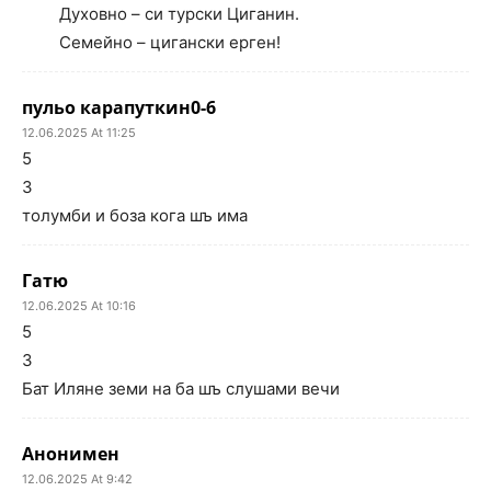
Духовно – си турски Циганин.
Семейно – цигански ерген!
пульо карапуткин0-6
12.06.2025 At 11:25
5
3
толумби и боза кога шъ има
Гатю
12.06.2025 At 10:16
5
3
Бат Иляне земи на ба шъ слушами вечи
Анонимен
12.06.2025 At 9:42