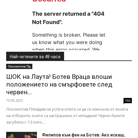
Най-четените за 48 часа
Локомотив Пд
ШОК на Лаута! Ботев Враца влоши
положението на смърфовете след
червен...
15.05.2025
102
Локомотив Пловдив не успя в опита си да се измъкне от зоната
на отборите, които са застрашени от изпадане! Черно-белите
загубиха с 1:3 като...
Филипов към фен на Ботев: Ако искаш,