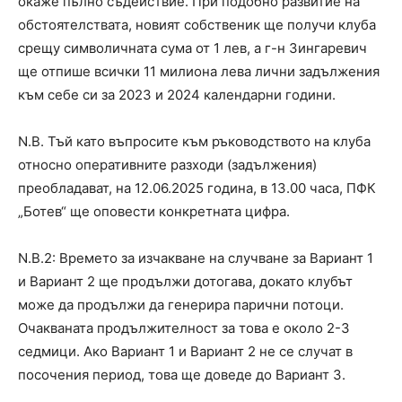
окаже пълно съдействие. При подобно развитие на
обстоятелствата, новият собственик ще получи клуба
срещу символичната сума от 1 лев, а г-н Зингаревич
ще отпише всички 11 милиона лева лични задължения
към себе си за 2023 и 2024 календарни години.
N.B. Тъй като въпросите към ръководството на клуба
относно оперативните разходи (задължения)
преобладават, на 12.06.2025 година, в 13.00 часа, ПФК
„Ботев“ ще оповести конкретната цифра.
N.B.2: Времето за изчакване на случване за Вариант 1
и Вариант 2 ще продължи дотогава, докато клубът
може да продължи да генерира парични потоци.
Очакваната продължителност за това е около 2-3
седмици. Ако Вариант 1 и Вариант 2 не се случат в
посочения период, това ще доведе до Вариант 3.