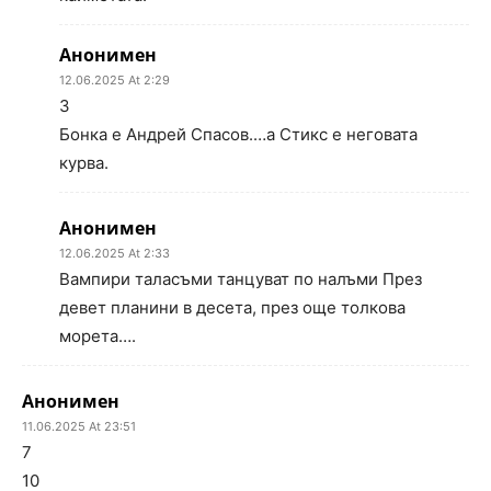
Анонимен
12.06.2025 At 2:29
3
Бонка е Андрей Спасов.…а Стикс е неговата
курва.
Анонимен
12.06.2025 At 2:33
Вампири таласъми танцуват по налъми През
девет планини в десета, през още толкова
морета….
Анонимен
11.06.2025 At 23:51
7
10