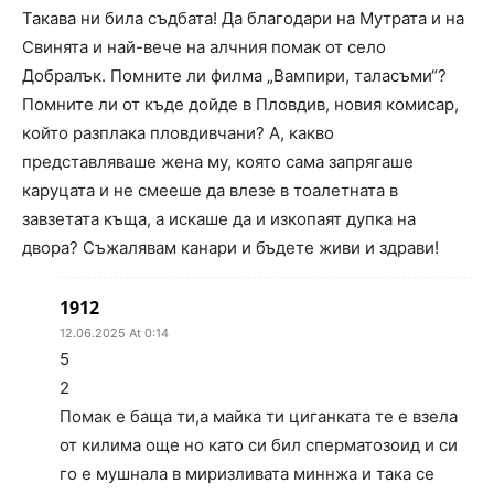
Такава ни била съдбата! Да благодари на Мутрата и на
Свинята и най-вече на алчния помак от село
Добралък. Помните ли филма „Вампири, таласъми“?
Помните ли от къде дойде в Пловдив, новия комисар,
който разплака пловдивчани? А, какво
представляваше жена му, която сама запрягаше
каруцата и не смееше да влезе в тоалетната в
завзетата къща, а искаше да и изкопаят дупка на
двора? Съжалявам канари и бъдете живи и здрави!
1912
12.06.2025 At 0:14
5
2
Помак е баща ти,а майка ти циганката те е взела
от килима още но като си бил сперматозоид и си
го е мушнала в миризливата миннжа и така се