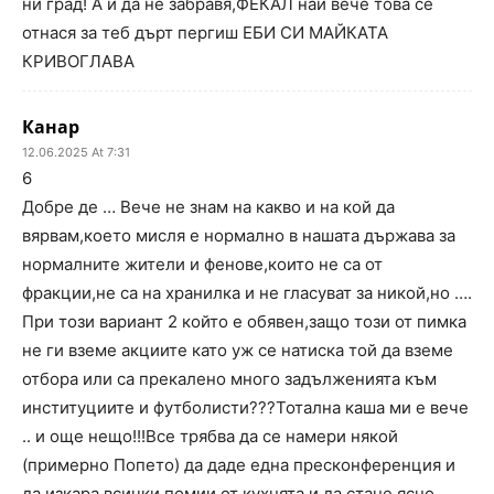
ни град! А и да не забравя,ФЕКАЛ най вече това се
отнася за теб дърт пергиш ЕБИ СИ МАЙКАТА
КРИВОГЛАВА
Канар
12.06.2025 At 7:31
6
Добре де … Вече не знам на какво и на кой да
вярвам,което мисля е нормално в нашата държава за
нормалните жители и фенове,които не са от
фракции,не са на хранилка и не гласуват за никой,но ….
При този вариант 2 който е обявен,защо този от пимка
не ги вземе акциите като уж се натиска той да вземе
отбора или са прекалено много задълженията към
институциите и футболисти???Тотална каша ми е вече
.. и още нещо!!!Все трябва да се намери някой
(примерно Попето) да даде една пресконференция и
да изкара всички помии от кухнята и да стане ясно