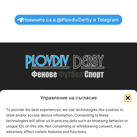
Новините са в @PlovdivDerby в Telegram
Управление на съгласие
ABOUT US
To provide the best experiences, we use technologies like cookies to
PlovdivDerby.com е първата пловдивска изцяло футболна
store and/or access device information. Consenting to these
technologies will allow us to process data such as browsing behavior or
медия!
unique IDs on this site. Not consenting or withdrawing consent, may
adversely affect certain features and functions.
Свържи се с нас:
plovdivderby.com@gmail.com