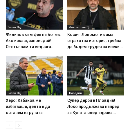
Ботев Пд
Локомотив Пд
Филипов към фен на Ботев:
Косич: Локомотив има
Ако искаш, заповядай!
страхотна история, трябва
Отстъпвам ти веднага...
да бъдем труден за всеки...
Ботев Пд
Пловдив
Херо: Кабаков ме
Супер дерби в Пловдив!
избягваше, целта е да
Локо продължава напред
останем в групата
за Купата след здрава...