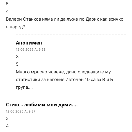
5
4
Валери Станков няма ли да лъже по Дарик как всичко
е наред?
Анонимен
12.06.2025 At 9:58
3
5
Много мръсно човече, дано следващите му
статистики за неговия Източен 10 са за В и Б
група….
Стикс - любими мои думи....
12.06.2025 At 9:37
3
4