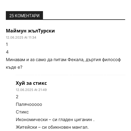
25 КОМЕНТАРИ
Маймун жълТурски
12.06.2025 At 11:34
1
4
Минавам и аз само да питам Фекала, дъртия философ
къде е?
Хуй за стикс
12.06.2025 At 21:49
2
Палячооооо
Стикс
Икономически – си гладен циганин .
Житейски – си обикновен мангал.